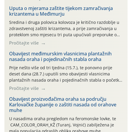
Uputa o mjerama zaštite tijekom zamračivanja
krizantema u Međimurju
Sredina i druga polovica kolovoza je kritično razdoblje u
zdravstvenoj zaštiti krizantema, a prije zamračivanja u
proteklom smo mjesecu tri puta upućivali preporuke o
preventivnim mjerama zaštite krizantema od najčešćih
Pročitajte više
uzročnika bolesti, štetnika i fito-fagnih grinja (23.7., 14.7.,
06.7.)! Na početku ovog mjeseca je zabilježeno je
Obavijest međimurskim vlasnicima plantažnih
nasada oraha i pojedinačnih stabla oraha
povijesno i ekstremno vruće meteorološko razdoblje, uz
najviše temperature […]
Prije nešto više od tri tjedna (15.7.), te ponovno prije
deset dana (28.7.) uputili smo obavijesti vlasnicima
plantažnih nasada oraha i pojedinačnih stabla o početku
leta i ovogodišnjoj potrebi usmjerenog suzbijanja
Pročitajte više
orahove muhe (Rhagoletis completa)! Već dvanaest dana
traje drugi ovogodišnji “toplinski udar”, koji naročito
Obavijest proizvođačima oraha sa području
Karlovačke županije o zaštiti nasada od orahove
izražen zadnja šest dana (31.7.-05.8.), jer najviše
muhe
temperature zraka svakodnevno […]
U nasadima oraha pregledom na feromonske lovke, te
CAM_COLOR_ORAH_KŽ (Turanj, Vojnić) zabilježena je
mala populacija odraslih oblika orahove muhe