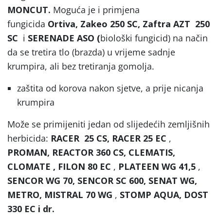
MONCUT.
Moguća je i primjena
fungicida
Ortiva, Zakeo 250 SC, Zaftra AZT 250
SC
i
SERENADE ASO (
biološki fungicid) na način
da se tretira tlo (brazda) u vrijeme sadnje
krumpira, ali bez tretiranja gomolja.
zaštita od korova nakon sjetve, a prije nicanja
krumpira
Može se primijeniti jedan od slijedećih zemljišnih
herbicida:
RACER 25 CS, RACER 25 EC
,
PROMAN, REACTOR 360 CS, CLEMATIS,
CLOMATE , FILON 80 EC
,
PLATEEN WG 41,5
,
SENCOR WG 70, SENCOR SC 600, SENAT WG,
METRO, MISTRAL 70 WG
,
STOMP AQUA, DOST
330 EC i dr.