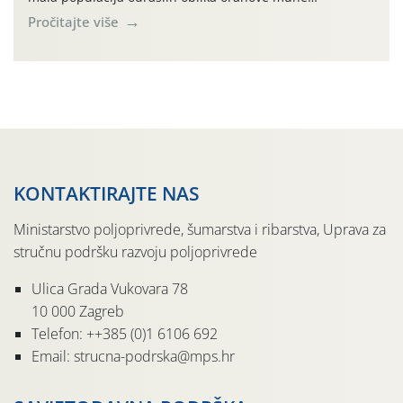
(Rhagoletis completa). Niska brojnost može se objasniti
Pročitajte više
činjenicom da je riječ o mladim nasadima s vrlo malim
urodom, što je povezano i s manjim brojem prezimjelih
jedinki. U starijim nasadima, na žutim ljepljivim Rebell
pločama s […]
KONTAKTIRAJTE NAS
Ministarstvo poljoprivrede, šumarstva i ribarstva, Uprava za
stručnu podršku razvoju poljoprivrede
Ulica Grada Vukovara 78
10 000 Zagreb
Telefon: ++385 (0)1 6106 692
Email: strucna-podrska@mps.hr