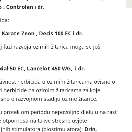
 , Controlan i dr.
ida:
 Karate Zeon , Decis 100 EC i dr.
 fazi razvoja ozimih žitarica mogu se još
ial 50 EC, Lancelot 450 WG, i dr.
tivnost herbicida u ozimim žitaricama ovisno o
ati herbicide na ozimim žitaricama za koje
isno o razvojnom stadiju ozime žitarice.
u proteklom periodu nepovoljno djeluju na rast
e otpornosti na takve stresne uvjete
nih stimulatora (biostimulatora):
Drin,