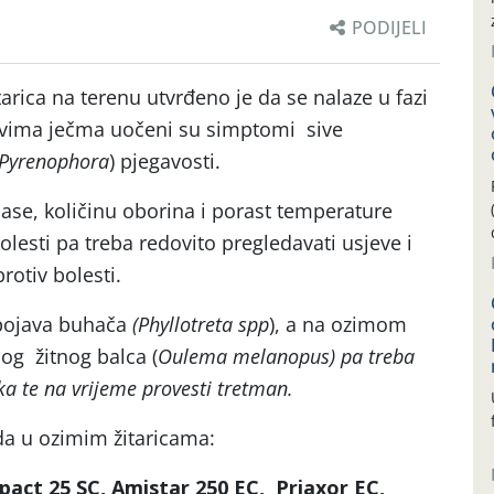
PODIJELI
arica na terenu utvrđeno je da se nalaze u fazi
evima ječma uočeni su simptomi sive
Pyrenophora
) pjegavosti.
ase, količinu oborina i porast temperature
bolesti pa treba redovito pregledavati usjeve i
rotiv bolesti.
pojava buhača
(
Phyllotreta spp
), a na ozimom
og žitnog balca (
Oulema melanopus)
pa treba
ika te na vrijeme provesti tretman.
da u ozimim žitaricama:
pact 25 SC, Amistar 250 EC, Priaxor EC,