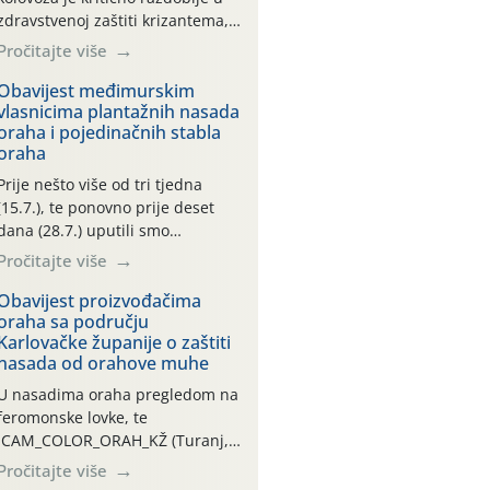
zdravstvenoj zaštiti krizantema,
a prije zamračivanja u proteklom
Pročitajte više
smo mjesecu tri puta upućivali
preporuke o preventivnim
Obavijest međimurskim
vlasnicima plantažnih nasada
mjerama zaštite krizantema od
oraha i pojedinačnih stabla
najčešćih uzročnika bolesti,
oraha
štetnika i fito-fagnih grinja (23.7.,
14.7., 06.7.)! Na početku ovog
Prije nešto više od tri tjedna
mjeseca je zabilježeno je
(15.7.), te ponovno prije deset
povijesno i ekstremno vruće
dana (28.7.) uputili smo
meteorološko razdoblje, uz
obavijesti vlasnicima plantažnih
Pročitajte više
najviše temperature […]
nasada oraha i pojedinačnih
stabla o početku leta i
Obavijest proizvođačima
oraha sa području
ovogodišnjoj potrebi usmjerenog
Karlovačke županije o zaštiti
suzbijanja orahove muhe
nasada od orahove muhe
(Rhagoletis completa)! Već
dvanaest dana traje drugi
U nasadima oraha pregledom na
ovogodišnji “toplinski udar”, koji
feromonske lovke, te
naročito izražen zadnja šest
CAM_COLOR_ORAH_KŽ (Turanj,
dana (31.7.-05.8.), jer najviše
Vojnić) zabilježena je mala
Pročitajte više
temperature zraka svakodnevno
populacija odraslih oblika