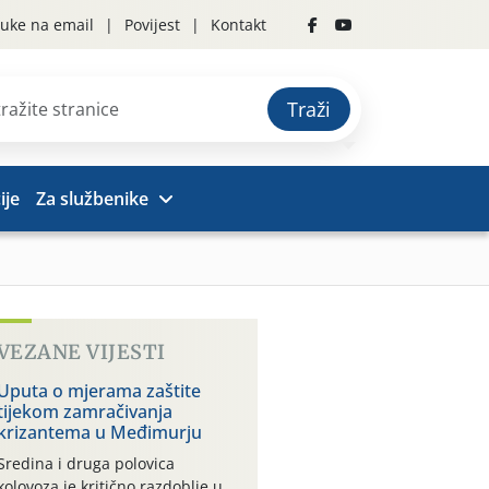
uke na email
Povijest
Kontakt
Traži
ije
Za službenike
VEZANE VIJESTI
Uputa o mjerama zaštite
tijekom zamračivanja
krizantema u Međimurju
Sredina i druga polovica
kolovoza je kritično razdoblje u