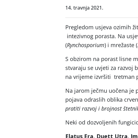
14. travnja 2021.
Pregledom usjeva ozimih žit
intezivnog porasta. Na usj
(
Rynchosporium
) i mrežaste (
S obzirom na porast lisne m
stvaraju se uvjeti za razvoj 
na vrijeme izvršiti tretman p
Na jarom ječmu uočena je 
pojava odraslih oblika crven
pratiti razvoj i brojnost štetn
Neki od dozvoljenih fungici
Elatus Era, Duett Utra, Im