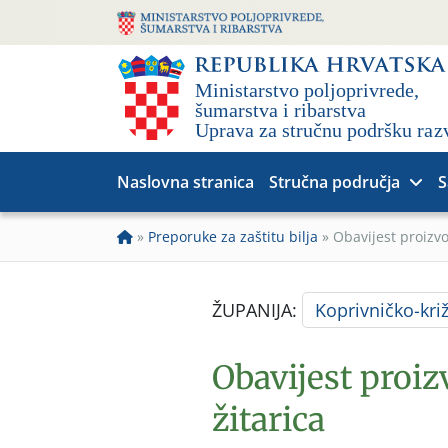
Naslovna stranica
Stručna područja
S
»
Preporuke za zaštitu bilja
»
Obavijest proizvo
ŽUPANIJA:
Koprivničko-kri
Obavijest proiz
žitarica