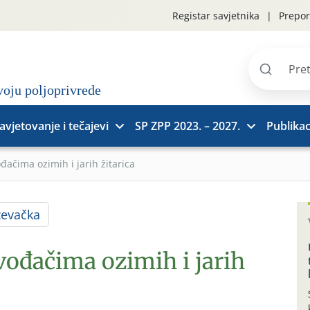
Registar savjetnika
Prepor
Pretraži
stranice
avjetovanje i tečajevi
SP ZPP 2023. – 2027.
Publikac
đačima ozimih i jarih žitarica
ževačka
vođačima ozimih i jarih