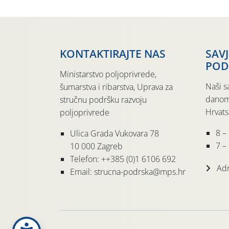
KONTAKTIRAJTE NAS
SAV
POD
Ministarstvo poljoprivrede,
Naši s
šumarstva i ribarstva, Uprava za
danom
stručnu podršku razvoju
Hrvats
poljoprivrede
8 –
Ulica Grada Vukovara 78
7 – 
10 000 Zagreb
Telefon: ++385 (0)1 6106 692
Adr
Email: strucna-podrska@mps.hr