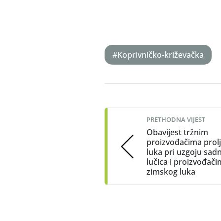
#Koprivničko-križevačka
Post
navigation
PRETHODNA VIJEST
Obavijest tržnim
proizvođačima prol
luka pri uzgoju sad
lučica i proizvođač
zimskog luka