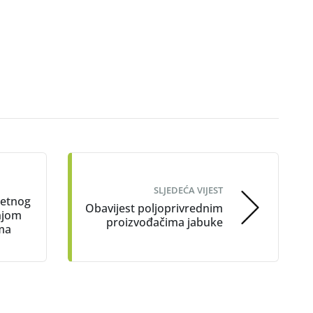
SLJEDEĆA VIJEST
jetnog
Obavijest poljoprivrednim
njom
proizvođačima jabuke
ima