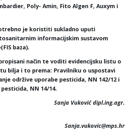
ardier, Poly- Amin, Fito Algen F, Auxym i
otrebno je koristiti sukladno uputi
Fitosanitarnim informacijskim sustavom
(FIS baza).
ropisani način te voditi evidencijsku listu o
tu bilja i to prema: Pravilniku o uspostavi
anje održive uporabe pesticida, NN 142/12 i
 pesticida, NN 14/14.
Sanja Vuković dipl.ing.agr.
Sanja.vukovic@mps.hr