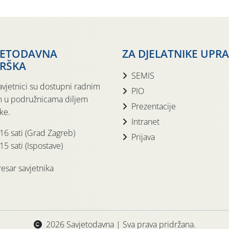
JETODAVNA
ZA DJELATNIKE UPR
RŠKA
SEMIS
avjetnici su dostupni radnim
PIO
 u podružnicama diljem
Prezentacije
ke.
Intranet
 16 sati (Grad Zagreb)
Prijava
15 sati (Ispostave)
esar savjetnika
2026 Savjetodavna | Sva prava pridržana.