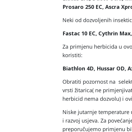
Prosaro 250 EC, Ascra Xpro
Neki od dozvoljenih insektic
Fastac 10 EC, Cythrin Max,
Za primjenu herbicida u ovoj
koristiti:
Biathlon 4D,
Hussar OD, Ax
Obratiti pozornost na selek
vrsti žitarica( ne primjenjiv
herbicid nema dozvolu) i ov
Niske jutarnje temperature 
i razvoj usjeva. Za povećanj
preporučujemo primjenu bilj