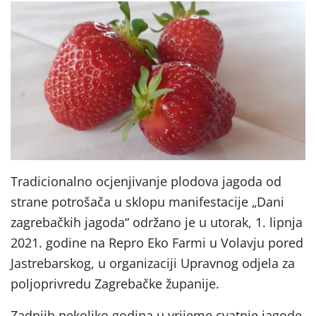
Tradicionalno ocjenjivanje plodova jagoda od
strane potrošača u sklopu manifestacije „Dani
zagrebačkih jagoda“ održano je u utorak, 1. lipnja
2021. godine na Repro Eko Farmi u Volavju pored
Jastrebarskog, u organizaciji Upravnog odjela za
poljoprivredu Zagrebačke županije.
Zadnjih nekoliko godina u vrijeme cvatnje jagode