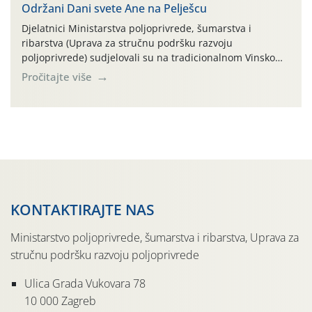
Održani Dani svete Ane na Pelješcu
Djelatnici Ministarstva poljoprivrede, šumarstva i
ribarstva (Uprava za stručnu podršku razvoju
poljoprivrede) sudjelovali su na tradicionalnom Vinskom
forumu, održanom 24.07.2026. godine u Domu vinarske
Pročitajte više
tradicije u Putnikovićima na poluotoku Pelješcu, u
organizaciji PZ Putniković, Zadružni savez Dalmacije,
Udruga Dalmika i općina Ston. Manifestacija, koja se već
sedmu godinu zaredom održava u sklopu proslave Dana
svete […]
KONTAKTIRAJTE NAS
Ministarstvo poljoprivrede, šumarstva i ribarstva, Uprava za
stručnu podršku razvoju poljoprivrede
Ulica Grada Vukovara 78
10 000 Zagreb