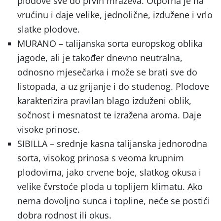
plodove sve do prvih mrazeva. Otporna je na
vrućinu i daje velike, jednolične, izdužene i vrlo
slatke plodove.
MURANO – talijanska sorta europskog oblika
jagode, ali je također dnevno neutralna,
odnosno mjesečarka i može se brati sve do
listopada, a uz grijanje i do studenog. Plodove
karakterizira pravilan blago izduženi oblik,
sočnost i mesnatost te izražena aroma. Daje
visoke prinose.
SIBILLA – srednje kasna talijanska jednorodna
sorta, visokog prinosa s veoma krupnim
plodovima, jako crvene boje, slatkog okusa i
velike čvrstoće ploda u toplijem klimatu. Ako
nema dovoljno sunca i topline, neće se postići
dobra rodnost ili okus.