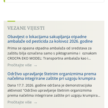
VEZANE VIJESTI
Obavijest o lokacijama sakupljanja otpadne
ambalaže od pesticida za kolovoz 2026. godine
Prima se opasna otpadna ambalaža od sredstava za
zaštitu bilja označena samo s piktogramima i oznakom
CROCPA EKO MODEL: Transportna ambalaža kao i
ambalaža drugih proizvoda koji nisu sredstva za zaštitu
Pročitajte više
bilja (npr. ambalaža od mineralnih gnojiva,) se ne
prihvaća. Korisnicima je osiguran besplatni povrat
Održivo upravljanje štetnim organizmima prema
načelima integrirane zaštite pri uzgoju krumpira
prazne ambalaže isključivo ovih tvrtki: AGROCHEM-MAKS,
AGRONOM, ALBAUGH TKI* (PINUS […]
Dana 17.7. 2026. godine održana je demonstracijska
aktivnost "Održivo upravljanje štetnim organizmima
prema načelima integrirane zaštite pri uzgoju krumpira"
na pokusnom polju "Poredje", kraj naselja Belica (ARKOD
Pročitajte više
parcela ID 2445031) (središnji dio Međimurske županije).