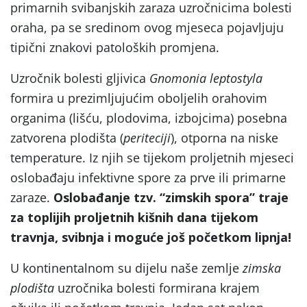
primarnih svibanjskih zaraza uzročnicima bolesti
oraha, pa se sredinom ovog mjeseca pojavljuju
tipični znakovi patoloških promjena.
Uzročnik bolesti gljivica
Gnomonia leptostyla
formira u prezimljujućim oboljelih orahovim
organima (lišću, plodovima, izbojcima) posebna
zatvorena plodišta (
periteciji
), otporna na niske
temperature. Iz njih se tijekom proljetnih mjeseci
oslobađaju infektivne spore za prve ili primarne
zaraze.
Oslobađanje tzv. “zimskih spora” traje
za toplijih proljetnih kišnih dana tijekom
travnja, svibnja i moguće još početkom lipnja!
U kontinentalnom su dijelu naše zemlje
zimska
plodišta
uzročnika bolesti formirana krajem