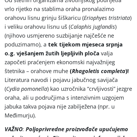
vrlo rijetko na stablima oraha pronalazimo
orahovu lisnu grinju šiškaricu (
Eriophyes tristriata
)
i veliku orahovu lisnu uš (
Calaphis juglandis
)
(njihovo usmjereno suzbijanje najčešće ne
poduzimamo), a
tek tijekom mjeseca srpnja
o.g. vješanjem žutih ljepljivih ploča
valja
započeti praćenjem ekonomski najvažnijeg
štetnika – orahove muhe
(
Rhagoletis completa
)!
Literatura navodi i pojavu jabučnog savijača
(
Cydia pomonella
) kao uzročnika “crvljivosti” jezgre
oraha, ali u područjima s intenzivnim uzgojem
jabuka takva pojava nije zabilježena (npr. u
Međimurju).
VAŽNO
:
Poljoprivredne proizvođače upućujemo