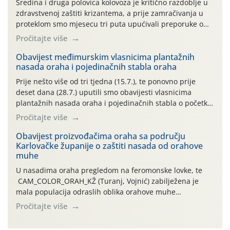
Sredina i druga polovica kolovoza je kritično razdoblje u
zdravstvenoj zaštiti krizantema, a prije zamračivanja u
proteklom smo mjesecu tri puta upućivali preporuke o
preventivnim mjerama zaštite krizantema od najčešćih
Pročitajte više
uzročnika bolesti, štetnika i fito-fagnih grinja (23.7., 14.7.,
06.7.)! Na početku ovog mjeseca je zabilježeno je
Obavijest međimurskim vlasnicima plantažnih
nasada oraha i pojedinačnih stabla oraha
povijesno i ekstremno vruće meteorološko razdoblje, uz
najviše temperature […]
Prije nešto više od tri tjedna (15.7.), te ponovno prije
deset dana (28.7.) uputili smo obavijesti vlasnicima
plantažnih nasada oraha i pojedinačnih stabla o početku
leta i ovogodišnjoj potrebi usmjerenog suzbijanja
Pročitajte više
orahove muhe (Rhagoletis completa)! Već dvanaest dana
traje drugi ovogodišnji “toplinski udar”, koji naročito
Obavijest proizvođačima oraha sa području
Karlovačke županije o zaštiti nasada od orahove
izražen zadnja šest dana (31.7.-05.8.), jer najviše
muhe
temperature zraka svakodnevno […]
U nasadima oraha pregledom na feromonske lovke, te
CAM_COLOR_ORAH_KŽ (Turanj, Vojnić) zabilježena je
mala populacija odraslih oblika orahove muhe
(Rhagoletis completa). Niska brojnost može se objasniti
Pročitajte više
činjenicom da je riječ o mladim nasadima s vrlo malim
urodom, što je povezano i s manjim brojem prezimjelih