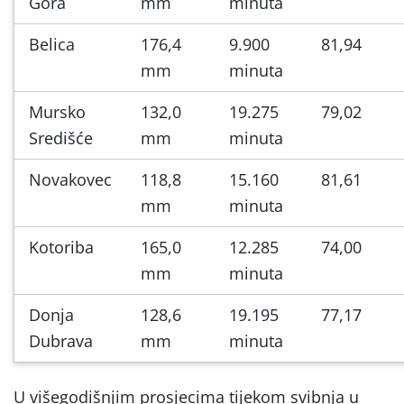
Gora
mm
minuta
Belica
176,4
9.900
81,94
mm
minuta
Mursko
132,0
19.275
79,02
Središće
mm
minuta
Novakovec
118,8
15.160
81,61
mm
minuta
Kotoriba
165,0
12.285
74,00
mm
minuta
Donja
128,6
19.195
77,17
Dubrava
mm
minuta
U višegodišnjim prosjecima tijekom svibnja u