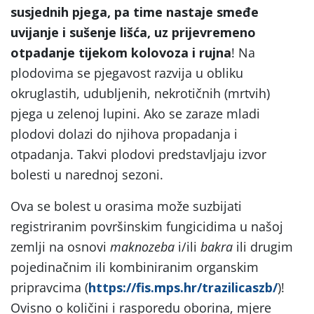
susjednih pjega, pa time nastaje smeđe
uvijanje i sušenje lišća, uz prijevremeno
otpadanje tijekom kolovoza i rujna
! Na
plodovima se pjegavost razvija u obliku
okruglastih, udubljenih, nekrotičnih (mrtvih)
pjega u zelenoj lupini. Ako se zaraze mladi
plodovi dolazi do njihova propadanja i
otpadanja. Takvi plodovi predstavljaju izvor
bolesti u narednoj sezoni.
Ova se bolest u orasima može suzbijati
registriranim površinskim fungicidima u našoj
zemlji na osnovi
maknozeba
i/ili
bakra
ili drugim
pojedinačnim ili kombiniranim organskim
pripravcima (
https://fis.mps.hr/trazilicaszb/
)!
Ovisno o količini i rasporedu oborina, mjere