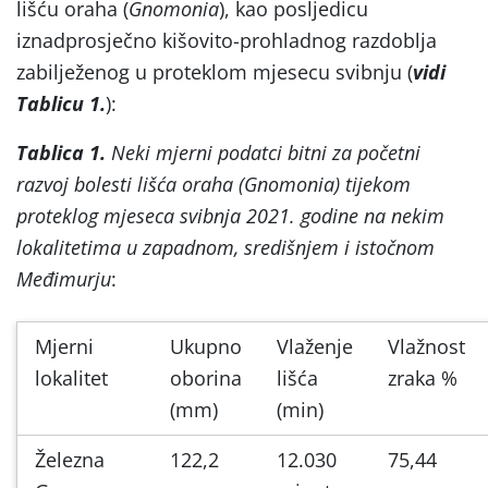
lišću oraha (
Gnomonia
), kao posljedicu
iznadprosječno kišovito-prohladnog razdoblja
zabilježenog u proteklom mjesecu svibnju (
vidi
Tablicu 1.
):
Tablica 1.
Neki mjerni podatci bitni za početni
razvoj bolesti lišća oraha (Gnomonia) tijekom
proteklog mjeseca svibnja 2021. godine na nekim
lokalitetima u zapadnom, središnjem i istočnom
Međimurju
:
Mjerni
Ukupno
Vlaženje
Vlažnost
lokalitet
oborina
lišća
zraka %
(mm)
(min)
Železna
122,2
12.030
75,44