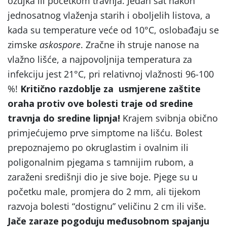
ožujka ili početkom travnja. Jedan sat nakon
jednosatnog vlaženja starih i oboljelih listova, a
kada su temperature veće od 10°C, oslobađaju se
zimske
askospore
. Zračne ih struje nanose na
vlažno lišće, a najpovoljnija temperatura za
infekciju jest 21°C, pri relativnoj vlažnosti 96-100
%!
Kritično razdoblje za usmjerene zaštite
oraha protiv ove bolesti traje od sredine
travnja do sredine lipnja!
Krajem svibnja obično
primjećujemo prve simptome na lišću. Bolest
prepoznajemo po okruglastim i ovalnim ili
poligonalnim pjegama s tamnijim rubom, a
zaraženi središnji dio je sive boje. Pjege su u
početku male, promjera do 2 mm, ali tijekom
razvoja bolesti “dostignu” veličinu 2 cm ili više.
Jače zaraze pogoduju međusobnom spajanju