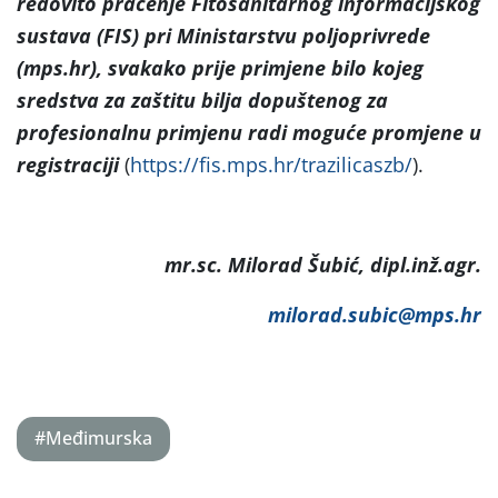
redovito praćenje Fitosanitarnog informacijskog
sustava (FIS) pri Ministarstvu poljoprivrede
(mps.hr), svakako prije primjene bilo kojeg
sredstva za zaštitu bilja dopuštenog za
profesionalnu primjenu radi moguće promjene u
registraciji
(
https://fis.mps.hr/trazilicaszb/
).
mr.sc. Milorad Šubić, dipl.inž.agr.
milorad.subic@mps.hr
#Međimurska