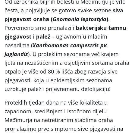
Od uzročnika biljnih bolesti u Međimurju je vrlo
česta, a pojavljuje se gotovo svake sezone
siva
pjegavost oraha (
Gnomonia leptostyla
)
.
Povremeno smo pronalazili
bakterijsku tamnu
pjegavost i palež
– uglavnom u mladim
nasadima (
Xanthomonas campestris pv.
juglandis
). U proteklim sezonama već krajem
ljeta na nezaštićenim a osjetljivim sortama oraha
otpalo je više od 80 % lišća zbog razvoja sive
pjegavosti, koja u epidemijskim sezonama
uzrokuje palež i prijevremenu defolijaciju!
Proteklih tjedan dana na više lokaliteta u
zapadnom, središnjem i istočnom dijelu
Međimurja na netretiranim stablima oraha
pronalazimo prve simptome sive pjegavosti na