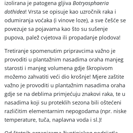
izolirana je patogena gljiva
Botryosphaeria
dothidea
! Vrsta se opisuje kao uzročnik raka i
odumiranja voćaka (i vinove loze), a sve češće se
povezuje sa pojavama kao što su sušenje
pupova, palež cvjetova ili propadanje plodova!
Tretiranje spomenutim pripravcima važno je
provoditi u plantažnim nasadima oraha manjeg
starosti i manjeg volumena gdje škropivom
možemo zahvatiti veći dio krošnje! Mjere zaštite
važno je provoditi u plantažnim nasadima oraha
gdje se na deblima primjećuju znakovi raka, te u
nasadima koji su proteklih sezona bili oštećeni
različitim elementarnim nepogodama (npr. niske
temperature, tuča, naplavna voda i sl.)!
Od štetnih organizama životinjskog podrijetla