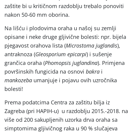
zaštite bi u kritičnom razdoblju trebalo ponoviti
nakon 50-60 mm oborina.
Na lišću i plodovima oraha u našoj su zemlji
opisane i neke druge gljivične bolesti: npr. bijela
pjegavost orahova lista (
Microstoma juglandis
),
antraknoza (
Gleosporium epicarpi
) i sušenje
grančica oraha (
Phomopsis juglandina
). Primjena
površinskih fungicida na osnovi
bakra
i
mankozeba
umanjuje i pojavu ovih uzročnika
bolesti!
Prema podatcima Centra za zaštitu bilja iz
Zagreba (pri HAPIH-u) u razdoblju 2015.-2018. na
više od 200 sakupljenih uzorka drva oraha sa
simptomima gljivičnog raka u 90 % slučajeva