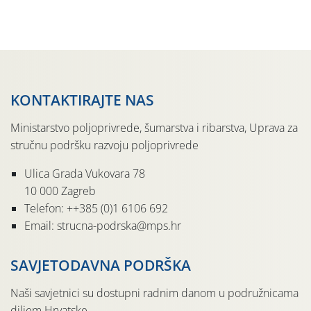
jedinki. U starijim nasadima, na žutim ljepljivim Rebell
pločama s […]
KONTAKTIRAJTE NAS
Ministarstvo poljoprivrede, šumarstva i ribarstva, Uprava za
stručnu podršku razvoju poljoprivrede
Ulica Grada Vukovara 78
10 000 Zagreb
Telefon: ++385 (0)1 6106 692
Email: strucna-podrska@mps.hr
SAVJETODAVNA PODRŠKA
Naši savjetnici su dostupni radnim danom u podružnicama
diljem Hrvatske.