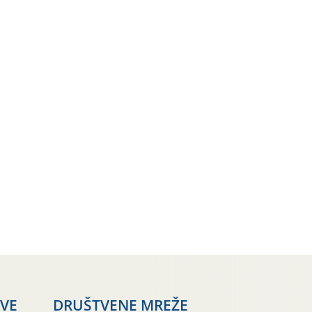
AVE
DRUŠTVENE MREŽE