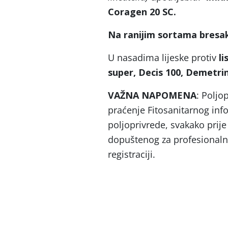
Coragen 20 SC.
Na ranijim sortama bresak
U nasadima lijeske protiv
li
super, Decis 100, Demetri
VAŽNA NAPOMENA
: Polj
praćenje Fitosanitarnog info
poljoprivrede, svakako prije 
dopuštenog za profesional
registraciji.