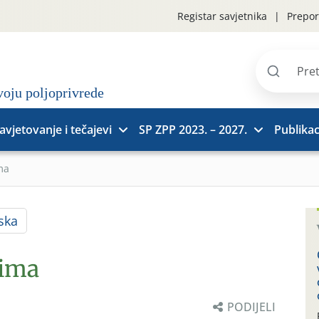
Registar savjetnika
Prepor
Pretraži
stranice
avjetovanje i tečajevi
SP ZPP 2023. – 2027.
Publikac
ma
ska
rima
PODIJELI