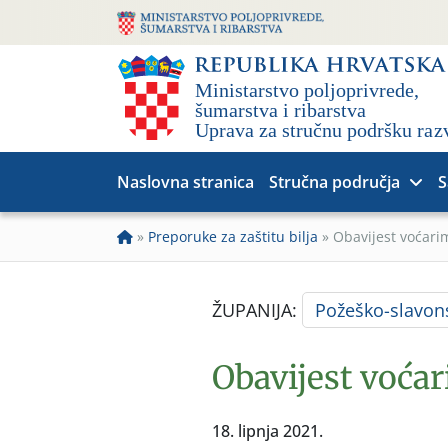
Naslovna stranica
Stručna područja
S
»
Preporuke za zaštitu bilja
»
Obavijest voćari
ŽUPANIJA:
Požeško-slavon
Obavijest voća
18. lipnja 2021.