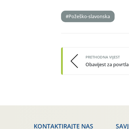
#Požeško-slavonska
Post
navigation
PRETHODNA VIJEST
Obavijest za povrtla
KONTAKTIRAJTE NAS
SAV