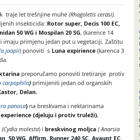
k traje let trešnjine muhe
(Rhagoletis cerasi).
jenih insekticida:
Rotor super, Decis 100 EC,
midan 50 WG i Mospilan 20 SG
, (karence 14
i imaju primjenu jedan put u vegetaciji. Zaštitu
a jaapii
) ponoviti s
Luna
expirience
(karenca 3
oda.
ktarina
preporučamo ponoviti tretiranje protiv
a carpophila
)
primijeniti jedan od organskih
astor, Delan.
ra panosa
)
na breskvama i nektarinama
experience (djeluju i protiv truleži).
a
(Cydia molesta
) i
breskvinog moljca
( Anarsia
n 50 WG, Affirm, Runner 240 SC, Avaunt EC,