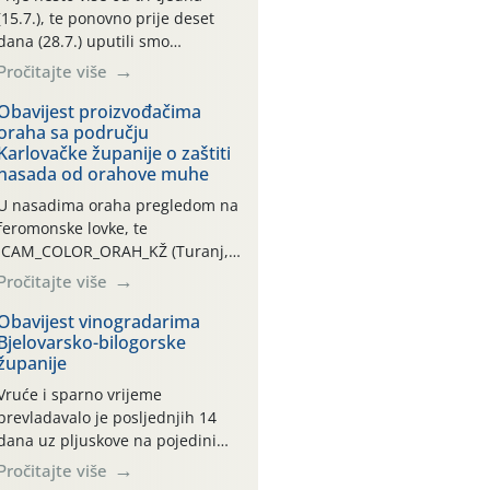
(15.7.), te ponovno prije deset
dana (28.7.) uputili smo
obavijesti vlasnicima plantažnih
Pročitajte više
nasada oraha i pojedinačnih
stabla o početku leta i
Obavijest proizvođačima
oraha sa području
ovogodišnjoj potrebi usmjerenog
Karlovačke županije o zaštiti
suzbijanja orahove muhe
nasada od orahove muhe
(Rhagoletis completa)! Već
dvanaest dana traje drugi
U nasadima oraha pregledom na
ovogodišnji “toplinski udar”, koji
feromonske lovke, te
naročito izražen zadnja šest
CAM_COLOR_ORAH_KŽ (Turanj,
dana (31.7.-05.8.), jer najviše
Vojnić) zabilježena je mala
Pročitajte više
temperature zraka svakodnevno
populacija odraslih oblika
[…]
orahove muhe (Rhagoletis
Obavijest vinogradarima
Bjelovarsko-bilogorske
completa). Niska brojnost može
županije
se objasniti činjenicom da je
riječ o mladim nasadima s vrlo
Vruće i sparno vrijeme
malim urodom, što je povezano i
prevladavalo je posljednjih 14
s manjim brojem prezimjelih
dana uz pljuskove na pojedinim
jedinki. U starijim nasadima, na
lokalitetima u županiji. Srednja
Pročitajte više
žutim ljepljivim Rebell pločama s
dnevna temperatura iznosila je