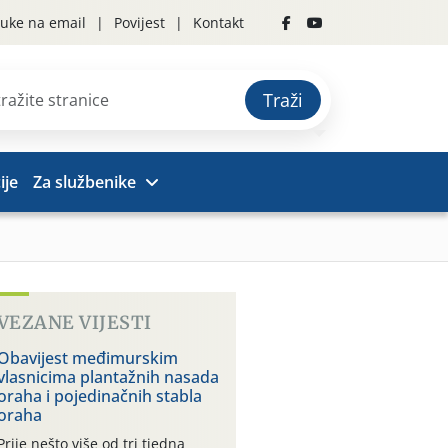
uke na email
Povijest
Kontakt
Traži
ije
Za službenike
VEZANE VIJESTI
Obavijest međimurskim
vlasnicima plantažnih nasada
oraha i pojedinačnih stabla
oraha
Prije nešto više od tri tjedna