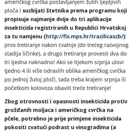
američkog cvrčka postavljanjem žutih ljepljivih
ploča i
suzbijati štetnika prema programu koji
propisuje najmanje dvije do tri aplikacije
insekticida registriranih u Republici Hrvatskoj
za tu namjenu (
http://fis.mps.hr/trazilicaszb/
)
:
prvo tretiranje nakon cvatnje (do trećeg razvojnog
stadija ličinke), a drugo tretiranje provesti dva do
tri tjedna naknadno! Ako se tijekom srpnja ulovi
tjedno 4 ili više odraslih oblika američkog cvrčka
po jednoj žutoj ploči, tada treba krajem srpnja ili
početkom kolovoza obaviti treće tretiranje!
Zbog otrovnosti i opasnosti insekticida protiv
grožđanih moljaca i američkog cvrčka na
pčele, potrebno je prije primjene insekticida
pokositi cvatući podrast u vinogradima (a