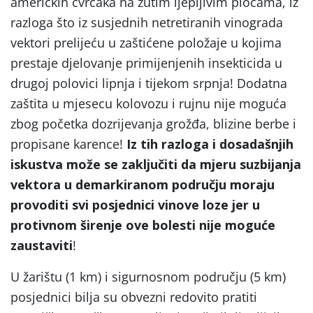
američkih cvrčaka na žutim ljepljivim pločama, iz
razloga što iz susjednih netretiranih vinograda
vektori prelijeću u zaštićene položaje u kojima
prestaje djelovanje primijenjenih insekticida u
drugoj polovici lipnja i tijekom srpnja! Dodatna
zaštita u mjesecu kolovozu i rujnu nije moguća
zbog početka dozrijevanja grožđa, blizine berbe i
propisane karence!
Iz tih razloga i dosadašnjih
iskustva može se zaključiti da mjeru suzbijanja
vektora u demarkiranom području moraju
provoditi svi posjednici vinove loze jer u
protivnom širenje ove bolesti nije moguće
zaustaviti
!
U žarištu (1 km) i sigurnosnom području (5 km)
posjednici bilja su obvezni redovito pratiti