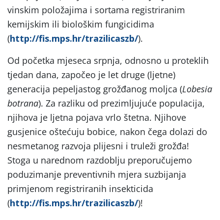
vinskim položajima i sortama registriranim
kemijskim ili biološkim fungicidima
(
http://fis.mps.hr/trazilicaszb/
).
Od početka mjeseca srpnja, odnosno u proteklih
tjedan dana, započeo je let druge (ljetne)
generacija pepeljastog grožđanog moljca (
Lobesia
botrana
). Za razliku od prezimljujuće populacija,
njihova je ljetna pojava vrlo štetna. Njihove
gusjenice oštećuju bobice, nakon čega dolazi do
nesmetanog razvoja plijesni i truleži grožđa!
Stoga u narednom razdoblju preporučujemo
poduzimanje preventivnih mjera suzbijanja
primjenom registriranih insekticida
(
http://fis.mps.hr/trazilicaszb/
)!