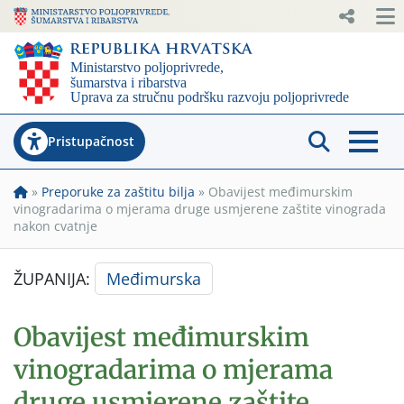
Pristupačnost
»
Preporuke za zaštitu bilja
»
Obavijest međimurskim
vinogradarima o mjerama druge usmjerene zaštite vinograda
nakon cvatnje
ŽUPANIJA:
Međimurska
Obavijest međimurskim
vinogradarima o mjerama
druge usmjerene zaštite