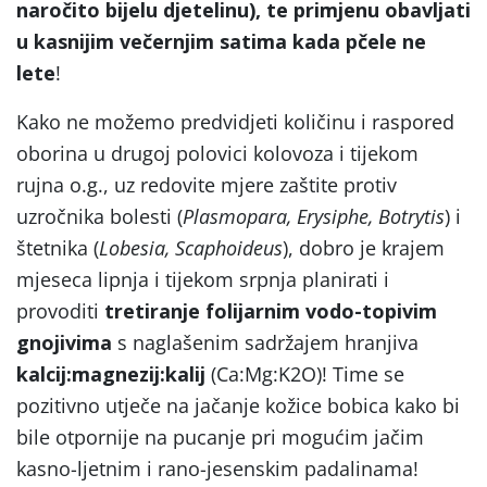
naročito bijelu djetelinu), te primjenu obavljati
u kasnijim večernjim satima kada pčele ne
lete
!
Kako ne možemo predvidjeti količinu i raspored
oborina u drugoj polovici kolovoza i tijekom
rujna o.g., uz redovite mjere zaštite protiv
uzročnika bolesti (
Plasmopara, Erysiphe, Botrytis
) i
štetnika (
Lobesia, Scaphoideus
), dobro je krajem
mjeseca lipnja i tijekom srpnja planirati i
provoditi
tretiranje
folijarnim vodo-topivim
gnojivima
s naglašenim sadržajem hranjiva
kalcij:magnezij:kalij
(Ca:Mg:K2O)! Time se
pozitivno utječe na jačanje kožice bobica kako bi
bile otpornije na pucanje pri mogućim jačim
kasno-ljetnim i rano-jesenskim padalinama!