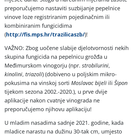
preporučujemo nastaviti suzbijanje pepelnice
vinove loze registriranim pojedinačnim ili
kombiniranim fungicidima
(
http://fis.mps.hr/trazilicaszb/
)!
VAŽNO: Zbog uočene slabije djelotvornosti nekih
skupina fungicida na pepelnicu grožđa u
Međimurskom vinogorju (npr.
strobilurini
,
kinolini
,
triazoli
) (dobiveno u poljskim mikro-
pokusima na vinskoj sorti
Moslavac bijeli
ili
Šipon
tijekom sezona 2002.-2020.), u prve dvije
aplikacije nakon cvatnje vinograda ne
preporučujemo njihovu aplikaciju!
U mladim nasadima sadnje 2021. godine, kada
mladice narastu na dužinu 30-tak cm, umjesto