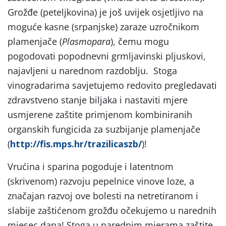
Grožđe (peteljkovina) je još uvijek osjetljivo na
moguće kasne (srpanjske) zaraze uzročnikom
plamenjače (
Plasmopara
), čemu mogu
pogodovati popodnevni grmljavinski pljuskovi,
najavljeni u narednom razdoblju. Stoga
vinogradarima savjetujemo redovito pregledavati
zdravstveno stanje biljaka i nastaviti mjere
usmjerene zaštite primjenom kombiniranih
organskih fungicida za suzbijanje plamenjače
(
http://fis.mps.hr/trazilicaszb/
)!
Vrućina i sparina pogoduje i latentnom
(skrivenom) razvoju pepelnice vinove loze, a
značajan razvoj ove bolesti na netretiranom i
slabije zaštićenom grožđu očekujemo u narednih
mjesec dana! Stoga u narednim mjerama zaštite