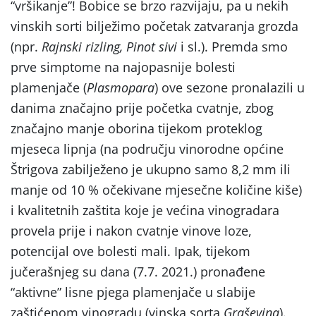
“vršikanje”! Bobice se brzo razvijaju, pa u nekih
vinskih sorti bilježimo početak zatvaranja grozda
(npr.
Rajnski rizling, Pinot sivi
i sl.). Premda smo
prve simptome na najopasnije bolesti
plamenjače (
Plasmopara
) ove sezone pronalazili u
danima značajno prije početka cvatnje, zbog
značajno manje oborina tijekom proteklog
mjeseca lipnja (na području vinorodne općine
Štrigova zabilježeno je ukupno samo 8,2 mm ili
manje od 10 % očekivane mjesečne količine kiše)
i kvalitetnih zaštita koje je većina vinogradara
provela prije i nakon cvatnje vinove loze,
potencijal ove bolesti mali. Ipak, tijekom
jučerašnjeg su dana (7.7. 2021.) pronađene
“aktivne” lisne pjega plamenjače u slabije
zaštićenom vinogradu (vinska sorta
Graševina
).