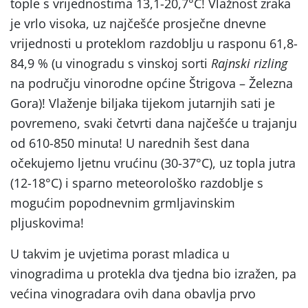
tople s vrijednostima 13,1-20,7°C! Vlažnost zraka
je vrlo visoka, uz najčešće prosječne dnevne
vrijednosti u proteklom razdoblju u rasponu 61,8-
84,9 % (u vinogradu s vinskoj sorti
Rajnski rizling
na području vinorodne općine Štrigova – Železna
Gora)! Vlaženje biljaka tijekom jutarnjih sati je
povremeno, svaki četvrti dana najčešće u trajanju
od 610-850 minuta! U narednih šest dana
očekujemo ljetnu vrućinu (30-37°C), uz topla jutra
(12-18°C) i sparno meteorološko razdoblje s
mogućim popodnevnim grmljavinskim
pljuskovima!
U takvim je uvjetima porast mladica u
vinogradima u protekla dva tjedna bio izražen, pa
većina vinogradara ovih dana obavlja prvo