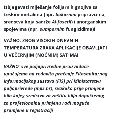
Izbjegavati miješanje folijarnih gnojiva sa
teškim metalima (npr.
bakarnim
pripravcima,
sredstva koja sadrže
Al-fosetil
) i anorganskim
spojevima (npr.
sumpornim
fungicidima)!
VAŽNO: ZBOG VISOKIH DNEVNIH
TEMPERATURA ZRAKA APLIKACIJE OBAVLJATI
U VEČERNJIM (NOĆNIM) SATIMA!
VAŽNO
:
sve poljoprivredne proizvođače
upućujemo na
redovito praćenje Fitosanitarnog
informacijskog sustava (FIS) pri Ministarstvu
poljoprivrede (mps.hr), svakako prije primjene
bilo kojeg sredstva za zaštitu bilja dopuštenog
za profesionalnu primjenu radi moguće
promjene u registraciji