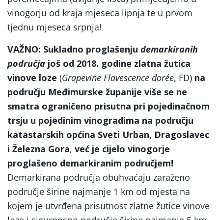
vinogorju od kraja mjeseca lipnja te u prvom
tjednu mjeseca srpnja!
VAŽNO: Sukladno proglašenju
demarkiranih
područja
još od 2018. godine zlatna žutica
vinove loze
(
Grapevine
Flavescence dor
ée
, FD)
na
području Međimurske županije više se ne
smatra ograničeno prisutna pri pojedinačnom
trsju u pojedinim vinogradima na području
katastarskih općina Sveti Urban, Dragoslavec
i Železna Gora
,
već je cijelo vinogorje
proglašeno demarkiranim područjem!
Demarkirana područja obuhvaćaju zaraženo
područje širine najmanje 1 km od mjesta na
kojem je utvrđena prisutnost zlatne žutice vinove
loze i sigurnosno područje širine najmanje 5 km