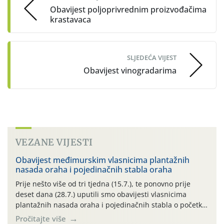
Obavijest poljoprivrednim proizvođačima
krastavaca
SLJEDEĆA VIJEST
Obavijest vinogradarima
VEZANE VIJESTI
Obavijest međimurskim vlasnicima plantažnih
nasada oraha i pojedinačnih stabla oraha
Prije nešto više od tri tjedna (15.7.), te ponovno prije
deset dana (28.7.) uputili smo obavijesti vlasnicima
plantažnih nasada oraha i pojedinačnih stabla o početku
leta i ovogodišnjoj potrebi usmjerenog suzbijanja
Pročitajte više