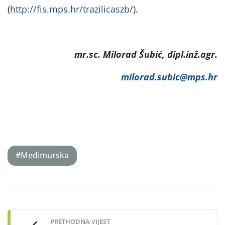
(
http://fis.mps.hr/trazilicaszb/
).
mr.sc. Milorad Šubić, dipl.inž.agr.
milorad.subic@mps.hr
#Međimurska
Post
navigation
PRETHODNA VIJEST