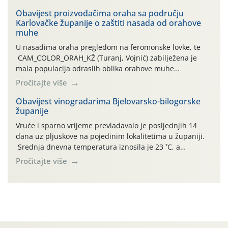
orahove muhe (Rhagoletis completa)! Već dvanaest dana
traje drugi ovogodišnji “toplinski udar”, koji naročito
Obavijest proizvođačima oraha sa području
Karlovačke županije o zaštiti nasada od orahove
izražen zadnja šest dana (31.7.-05.8.), jer najviše
muhe
temperature zraka svakodnevno […]
U nasadima oraha pregledom na feromonske lovke, te
CAM_COLOR_ORAH_KŽ (Turanj, Vojnić) zabilježena je
mala populacija odraslih oblika orahove muhe
(Rhagoletis completa). Niska brojnost može se objasniti
Pročitajte više
činjenicom da je riječ o mladim nasadima s vrlo malim
urodom, što je povezano i s manjim brojem prezimjelih
Obavijest vinogradarima Bjelovarsko-bilogorske
županije
jedinki. U starijim nasadima, na žutim ljepljivim Rebell
pločama s […]
Vruće i sparno vrijeme prevladavalo je posljednjih 14
dana uz pljuskove na pojedinim lokalitetima u županiji.
Srednja dnevna temperatura iznosila je 23 ˚C, a
maksimalne su posljednjih dana dosezale do 35 ˚C.
Pročitajte više
Simptome plamenjače vinove loze (Plasmoparas
viticola) vidljivi su na zapercima i vršnom mladom lišću.
Kako bi i dalje održali zdravu lisnu masu u zaštiti je
moguće […]