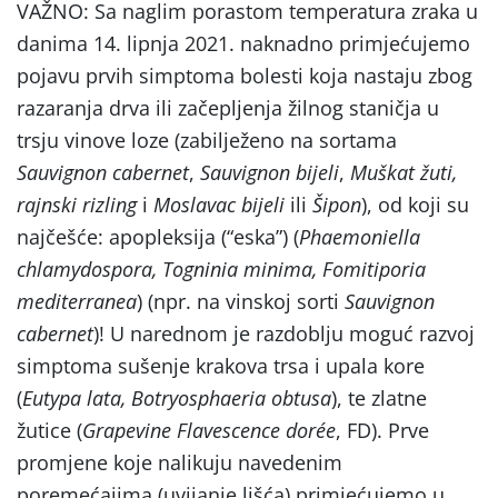
VAŽNO: Sa naglim porastom temperatura zraka u
danima 14. lipnja 2021. naknadno primjećujemo
pojavu prvih simptoma bolesti koja nastaju zbog
razaranja drva ili začepljenja žilnog staničja u
trsju vinove loze (zabilježeno na sortama
Sauvignon
cabernet
,
Sauvignon bijeli
,
Muškat žuti,
rajnski rizling
i
Moslavac bijeli
ili
Šipon
), od koji su
najčešće: apopleksija (“eska”) (
Phaemoniella
chlamydospora, Togninia minima, Fomitiporia
mediterranea
) (npr. na vinskoj sorti
Sauvignon
cabernet
)! U narednom je razdoblju moguć razvoj
simptoma sušenje krakova trsa i upala kore
(
Eutypa lata, Botryosphaeria obtusa
), te zlatne
žutice (
Grapevine
Flavescence dor
ée
, FD). Prve
promjene koje nalikuju navedenim
poremećajima (uvijanje lišća) primjećujemo u