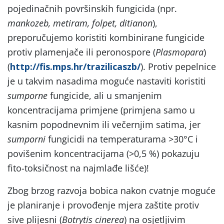
pojedinačnih površinskih fungicida (npr.
mankozeb, metiram, folpet, ditianon
),
preporučujemo koristiti kombinirane fungicide
protiv plamenjače ili peronospore (
Plasmopara
)
(
http://fis.mps.hr/trazilicaszb/
). Protiv pepelnice
je u takvim nasadima moguće nastaviti koristiti
sumporne
fungicide, ali u smanjenim
koncentracijama primjene (primjena samo u
kasnim popodnevnim ili večernjim satima, jer
sumporni
fungicidi na temperaturama >30°C i
povišenim koncentracijama (>0,5 %) pokazuju
fito-toksičnost na najmlađe lišće)!
Zbog brzog razvoja bobica nakon cvatnje moguće
je planiranje i provođenje mjera zaštite protiv
sive plijesni (
Botrytis cinerea
) na osjetljivim