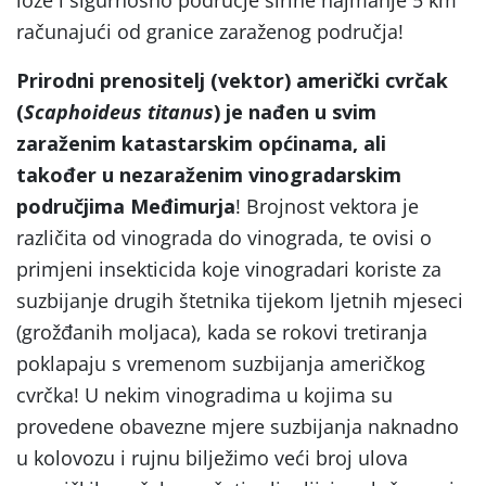
računajući od granice zaraženog područja!
Prirodni prenositelj (vektor) američki cvrčak
(
Scaphoideus titanus
) je nađen u svim
zaraženim katastarskim općinama, ali
također u nezaraženim vinogradarskim
područjima Međimurja
! Brojnost vektora je
različita od vinograda do vinograda, te ovisi o
primjeni insekticida koje vinogradari koriste za
suzbijanje drugih štetnika tijekom ljetnih mjeseci
(grožđanih moljaca), kada se rokovi tretiranja
poklapaju s vremenom suzbijanja američkog
cvrčka! U nekim vinogradima u kojima su
provedene obavezne mjere suzbijanja naknadno
u kolovozu i rujnu bilježimo veći broj ulova