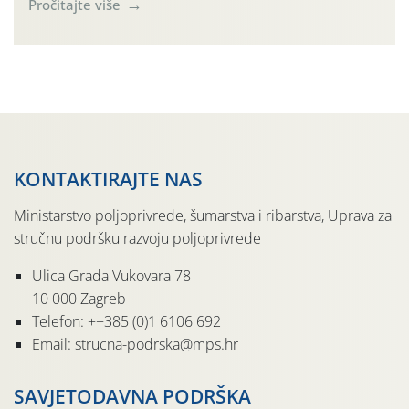
Pročitajte više
gnojidba ili služi kao pokrovni usjev. Najvažniji
ograničavajući čimbenik je raspoloživa vlaga u tlu pa sve
agrotehničke zahvate treba obaviti odmah nakon žetve
radi očuvanja vlage.
KONTAKTIRAJTE NAS
Ministarstvo poljoprivrede, šumarstva i ribarstva, Uprava za
stručnu podršku razvoju poljoprivrede
Ulica Grada Vukovara 78
10 000 Zagreb
Telefon: ++385 (0)1 6106 692
Email: strucna-podrska@mps.hr
SAVJETODAVNA PODRŠKA