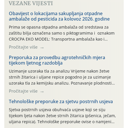
VEZANE VIJESTI
Obavijest o lokacijama sakupljanja otpadne
ambalaže od pesticida za kolovoz 2026. godine
Prima se opasna otpadna ambalaža od sredstava za
zaštitu bilja označena samo s piktogramima i oznakom
CROCPA EKO MODEL: Transportna ambalaža kao i
ambalaža drugih proizvoda koji nisu sredstva za zaštitu
Pročitajte više
bilja (npr. ambalaža od mineralnih gnojiva,) se ne
prihvaća. Korisnicima je osiguran besplatni povrat
Preporuka za provedbu agrotehničkih mjera
tijekom ljetnog razdoblja
prazne ambalaže isključivo ovih tvrtki: AGROCHEM-MAKS,
AGRONOM, ALBAUGH TKI* (PINUS […]
Uzimanje uzoraka tla za analizu Vrijeme nakon žetve
strnih žitarica i uljane repice pogodno je za uzimanje
uzoraka tla za kemijsku analizu. Poznavanje plodnosti
parcele temelj je za pravilnu gnojidbu. Samo
Pročitajte više
izbalansiranom i pravodobnom gnojidbom možemo
osigurati dobre prinose zadovoljavajuće kvalitete. Zbog
Tehnološke preporuke za sjetvu postrnih usjeva
nepoznavanja opskrbljenosti tla i njegove reakcije često
Sjetva postrnih usjeva obuhvaća usjeve koji se siju
se u praksi događa da radi […]
tijekom ljeta nakon žetve strnih žitarica (pšenica, ječam,
uljana repica). Tehnološke preporuke ovise o namjeni
usjeva, odnosno proizvodi li se krma, zrno, zelena