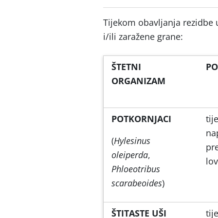
Tijekom obavljanja rezidbe 
i/ili zaražene grane:
ŠTETNI
PO
ORGANIZAM
POTKORNJACI
ti
nap
(
Hylesinus
pr
oleiperda
,
lo
Phloeotribus
scarabeoides
)
ŠTITASTE UŠI
tij