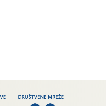
AVE
DRUŠTVENE MREŽE