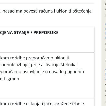
u nasadima povesti računa i ukloniti oštećenja
CJENA STANJA / PREPORUKE
jekom rezidbe preporučamo ukloniti
adnute izboje; prije aktivacije štetnika
eporučamo ostavljanje u nasadu pogodnih
vnih grana
ekom rezidbe uklanjati jače zaražene izboje