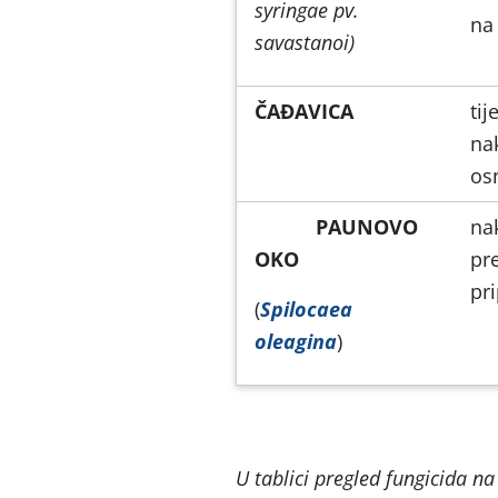
syringae pv.
na
savastanoi)
ČAĐAVICA
ti
na
os
PAUNOVO
na
OKO
pr
pr
(
Spilocaea
oleagina
)
U tablici pregled fungicida na