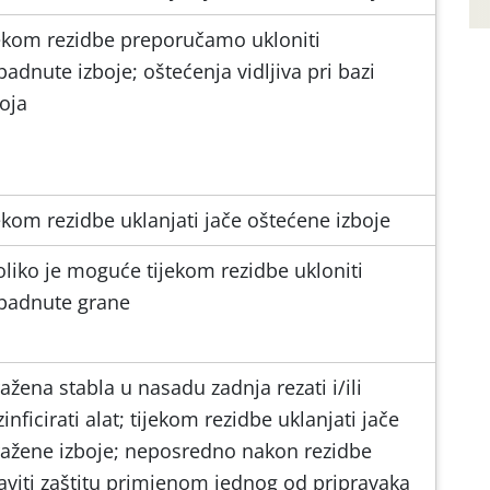
jekom rezidbe preporučamo ukloniti
adnute izboje; oštećenja vidljiva pri bazi
oja
ekom rezidbe uklanjati jače oštećene izboje
oliko je moguće tijekom rezidbe ukloniti
padnute grane
ažena stabla u nasadu zadnja rezati i/ili
inficirati alat; tijekom rezidbe uklanjati jače
ražene izboje; neposredno nakon rezidbe
aviti zaštitu primjenom jednog od pripravaka