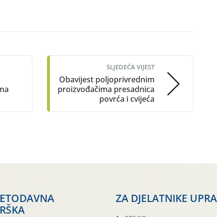
SLJEDEĆA VIJEST
Obavijest poljoprivrednim
ima
proizvođačima presadnica
povrća i cvijeća
JETODAVNA
ZA DJELATNIKE UPR
RŠKA