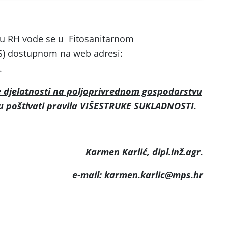
B u RH vode se u Fitosanitarnom
S) dostupnom na web adresi:
.
e djelatnosti na poljoprivrednom gospodarstvu
su poštivati pravila VIŠESTRUKE SUKLADNOSTI.
Karmen Karlić, dipl.inž.agr.
e-mail: karmen.karlic@mps.hr