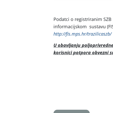
Podatci o registriranim SZ
informacijskom sustavu (FI
http://fis.mps.hr/trazilicaszb/
U obavljanju poljoprivredn
korisnici potpora obvezni 