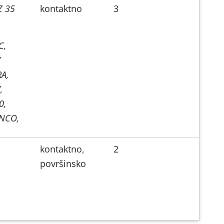
Z 35
kontaktno
3
C,
Y
A,
,
0,
NCO,
kontaktno,
2
površinsko