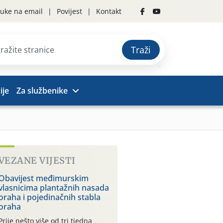
uke na email
Povijest
Kontakt
Traži
ije
Za službenike
VEZANE VIJESTI
Obavijest međimurskim
vlasnicima plantažnih nasada
oraha i pojedinačnih stabla
oraha
Prije nešto više od tri tjedna