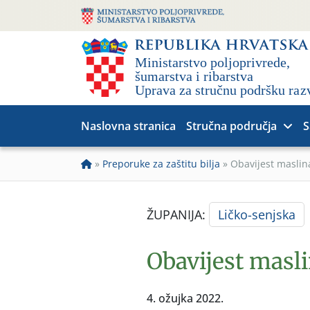
Naslovna stranica
Stručna područja
S
»
Preporuke za zaštitu bilja
»
Obavijest masli
ŽUPANIJA:
Ličko-senjska
Obavijest masl
4. ožujka 2022.