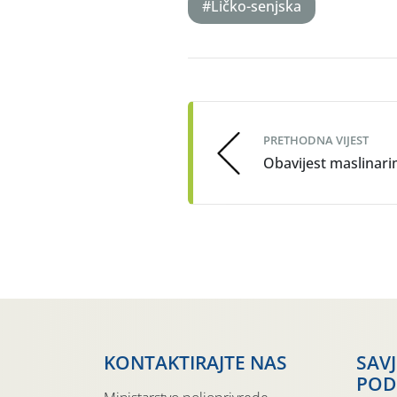
#Ličko-senjska
Post
navigation
PRETHODNA VIJEST
Obavijest maslinar
KONTAKTIRAJTE NAS
SAV
POD