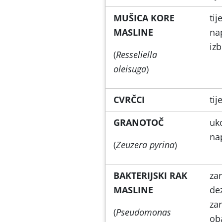
MUŠICA KORE
ti
MASLINE
nap
izb
(
Resseliella
oleisuga
)
CVRČCI
tij
GRANOTOČ
uk
na
(
Zeuzera pyrina
)
BAKTERIJSKI RAK
zar
MASLINE
dez
za
(
Pseudomonas
ob