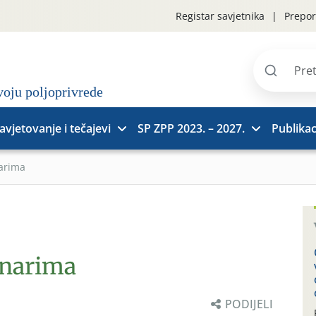
Registar savjetnika
Prepor
Pretraži
stranice
avjetovanje i tečajevi
SP ZPP 2023. – 2027.
Publikac
narima
inarima
PODIJELI