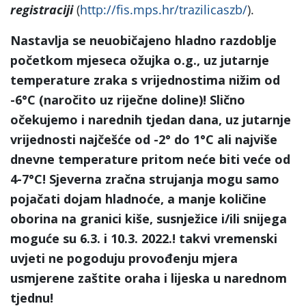
registraciji
(
http://fis.mps.hr/trazilicaszb/
).
Nastavlja se neuobičajeno hladno razdoblje
početkom mjeseca ožujka o.g., uz jutarnje
temperature zraka s vrijednostima nižim od
-6°C (naročito uz riječne doline)! Slično
očekujemo i narednih tjedan dana, uz jutarnje
vrijednosti najčešće od -2° do 1°C ali najviše
dnevne temperature pritom neće biti veće od
4-7°C! Sjeverna zračna strujanja mogu samo
pojačati dojam hladnoće, a manje količine
oborina na granici kiše, susnježice i/ili snijega
moguće su 6.3. i 10.3. 2022.! takvi vremenski
uvjeti ne pogoduju provođenju mjera
usmjerene zaštite oraha i lijeska u narednom
tjednu!