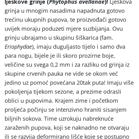
ljeskove grinje (
Phytophus avellanae
)!
Ljeskova
grinja u mnogim nasadima napadnuta gotovo
trećinu ukupnih pupova, te proizvođači gotovo
uvijek moraju poduzeti mjere suzbijanja. Ovu
grinju ubrajamo u skupinu šiškarica (fam.
Eriophydae
), imaju duguljasto tijelo i samo dva
para nogu, bijele je ili skoro prozirne boje,
veličine su svega 0,2 mm i za razliku od grinja iz
skupine crvenih pauka ne vide se okom već
jedino uz pomoć povećana 20tak puta! Imaju više
pokoljenja tijekom sezone, a prezime odrasli
oblici u pupovima. Krajem zime i početkom
proljeća počinju se intenzivno hraniti sisanjem
biljnih sokova. Time uzrokuju nabreknuće
zaraženih pupova, koji se naknadno ne otvaraju
ili se razvija deformirano lišće koje se postupno