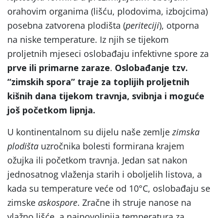
orahovim organima (lišću, plodovima, izbojcima)
posebna zatvorena plodišta (
periteciji
), otporna
na niske temperature. Iz njih se tijekom
proljetnih mjeseci oslobađaju infektivne spore za
prve ili primarne zaraze
.
Oslobađanje tzv.
“zimskih spora” traje za toplijih proljetnih
kišnih dana tijekom travnja, svibnja i moguće
još početkom lipnja.
U kontinentalnom su dijelu naše zemlje
zimska
plodišta
uzročnika bolesti formirana krajem
ožujka ili početkom travnja. Jedan sat nakon
jednosatnog vlaženja starih i oboljelih listova, a
kada su temperature veće od 10°C, oslobađaju se
zimske
askospore
. Zračne ih struje nanose na
vlažno lišće, a najpovoljnija temperatura za