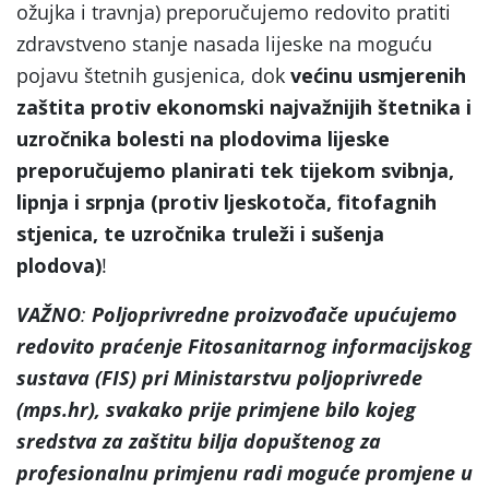
ožujka i travnja) preporučujemo redovito pratiti
zdravstveno stanje nasada lijeske na moguću
pojavu štetnih gusjenica, dok
većinu usmjerenih
zaštita protiv ekonomski najvažnijih štetnika i
uzročnika bolesti na plodovima lijeske
preporučujemo planirati tek tijekom svibnja,
lipnja i srpnja (protiv ljeskotoča, fitofagnih
stjenica, te uzročnika truleži i sušenja
plodova)
!
VAŽNO
:
Poljoprivredne proizvođače upućujemo
redovito praćenje Fitosanitarnog informacijskog
sustava (FIS) pri Ministarstvu poljoprivrede
(mps.hr), svakako prije primjene bilo kojeg
sredstva za zaštitu bilja dopuštenog za
profesionalnu primjenu radi moguće promjene u