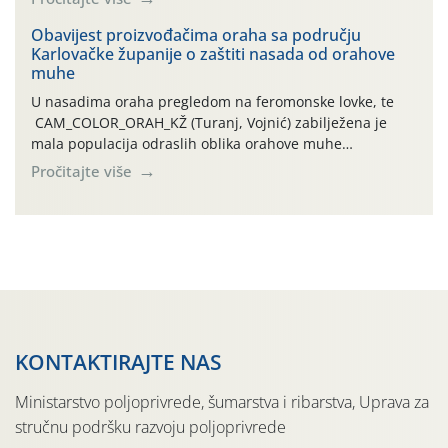
orahove muhe (Rhagoletis completa)! Već dvanaest dana
traje drugi ovogodišnji “toplinski udar”, koji naročito
Obavijest proizvođačima oraha sa području
Karlovačke županije o zaštiti nasada od orahove
izražen zadnja šest dana (31.7.-05.8.), jer najviše
muhe
temperature zraka svakodnevno […]
U nasadima oraha pregledom na feromonske lovke, te
CAM_COLOR_ORAH_KŽ (Turanj, Vojnić) zabilježena je
mala populacija odraslih oblika orahove muhe
(Rhagoletis completa). Niska brojnost može se objasniti
Pročitajte više
činjenicom da je riječ o mladim nasadima s vrlo malim
urodom, što je povezano i s manjim brojem prezimjelih
jedinki. U starijim nasadima, na žutim ljepljivim Rebell
pločama s […]
KONTAKTIRAJTE NAS
Ministarstvo poljoprivrede, šumarstva i ribarstva, Uprava za
stručnu podršku razvoju poljoprivrede