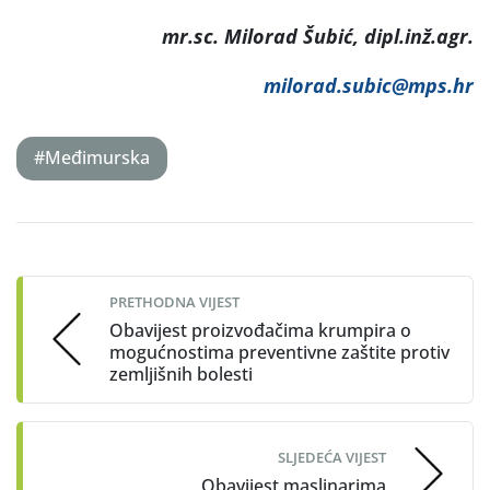
mr.sc. Milorad Šubić, dipl.inž.agr.
milorad.subic@mps.hr
#Međimurska
Post
navigation
PRETHODNA VIJEST
Obavijest proizvođačima krumpira o
mogućnostima preventivne zaštite protiv
zemljišnih bolesti
SLJEDEĆA VIJEST
Obavijest maslinarima