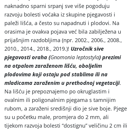
naknadno sparni srpanj sve više pogoduju
razvoju bolesti voćaka iz skupine pjegavosti i
paleži lišća, a često su napadnuti i plodovi. Na
orasima je ovakva pojava već bila zabilježena u
prijašnjim razdobljima (npr. 2002., 2006., 2008.,
2010., 2014., 2018., 2019.)!
Uzročnik sive
pjegavosti oraha (
Gnomonia leptostyla
) prezimi
na otpalom zaraženom lišću, oboljelim
plodovima koji ostaju pod stablima ili na
mladicama zaraženim u prethodnoj vegetaciji
.
Na lišću je prepoznajemo po okruglastim i
ovalnim ili poligonalnim pjegama s tamnijim
rubom, a zaraženi središnji dio je sive boje. Pjege
su u početku male, promjera do 2 mm, ali
tijekom razvoja bolesti “dostignu” veličinu 2 cm ili