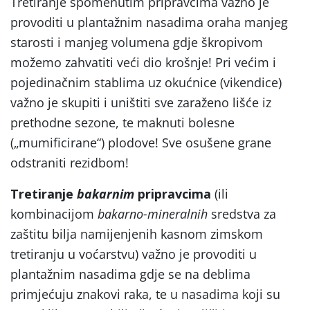
Tretiranje spomenutim pripravcima važno je
provoditi u plantažnim nasadima oraha manjeg
starosti i manjeg volumena gdje škropivom
možemo zahvatiti veći dio krošnje! Pri većim i
pojedinačnim stablima uz okućnice (vikendice)
važno je skupiti i uništiti sve zaraženo lišće iz
prethodne sezone, te maknuti bolesne
(„mumificirane“) plodove! Sve osušene grane
odstraniti rezidbom!
Tretiranje
bakarnim
pripravcima
(ili
kombinacijom
bakarno-mineralnih
sredstva za
zaštitu bilja namijenjenih kasnom zimskom
tretiranju u voćarstvu) važno je provoditi u
plantažnim nasadima gdje se na deblima
primjećuju znakovi raka, te u nasadima koji su