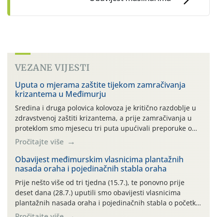
VEZANE VIJESTI
Uputa o mjerama zaštite tijekom zamračivanja
krizantema u Međimurju
Sredina i druga polovica kolovoza je kritično razdoblje u
zdravstvenoj zaštiti krizantema, a prije zamračivanja u
proteklom smo mjesecu tri puta upućivali preporuke o
preventivnim mjerama zaštite krizantema od najčešćih
Pročitajte više
uzročnika bolesti, štetnika i fito-fagnih grinja (23.7., 14.7.,
06.7.)! Na početku ovog mjeseca je zabilježeno je
Obavijest međimurskim vlasnicima plantažnih
nasada oraha i pojedinačnih stabla oraha
povijesno i ekstremno vruće meteorološko razdoblje, uz
najviše temperature […]
Prije nešto više od tri tjedna (15.7.), te ponovno prije
deset dana (28.7.) uputili smo obavijesti vlasnicima
plantažnih nasada oraha i pojedinačnih stabla o početku
leta i ovogodišnjoj potrebi usmjerenog suzbijanja
Pročitajte više