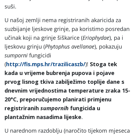
suši.
U našoj zemlji nema registriranih akaricida za
suzbijanje ljeskove grinje, pa koristimo posredan
učinak koji na grinje šiškarice (
Eriophydae
), pa i
ljeskovu grinju (
Phytophus avellanae
), pokazuju
sumporni
fungicidi
(
http://fis.mps.hr/trazilicaszb/
)!
Stoga tek
kada u vrijeme bubrenja pupova i pojave
prvog lisnog tkiva zabilježimo toplije dane s
dnevnim vrijednostima temperature zraka 15-
20°C, preporučujemo planirati primjenu
registriranih
sumpornih
fungicida u
plantažnim nasadima lijeske
.
U narednom razdoblju (naročito tijekom mjeseca