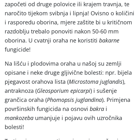
započeti od druge polovice ili krajem travnja, te
naročito tijekom svibnja i lipnja! Ovisno o količini
i rasporedu oborina, mjere zaštite bi u kritičnom
razdoblju trebalo ponoviti nakon 50-60 mm
oborina. U cvatnji oraha ne koristiti
bakarne
fungicide!
Na lišću i plodovima oraha u našoj su zemlji
opisane i neke druge gljivične bolesti: npr. bijela
pjegavost orahova lista (
Microstoma juglandis
),
antraknoza (
Gleosporium epicarpi
) i sušenje
grančica oraha (
Phomopsis juglandina
). Primjena
površinskih fungicida na osnovi
bakra
i
mankozeba
umanjuje i pojavu ovih uzročnika
bolesti!