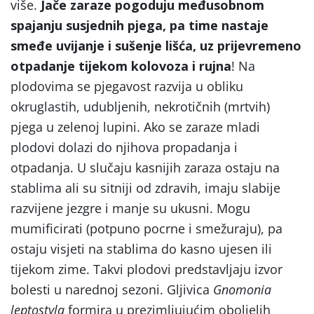
više.
Jače zaraze pogoduju međusobnom
spajanju susjednih pjega, pa time nastaje
smeđe uvijanje i sušenje lišća, uz prijevremeno
otpadanje tijekom kolovoza i rujna
! Na
plodovima se pjegavost razvija u obliku
okruglastih, udubljenih, nekrotičnih (mrtvih)
pjega u zelenoj lupini. Ako se zaraze mladi
plodovi dolazi do njihova propadanja i
otpadanja. U slučaju kasnijih zaraza ostaju na
stablima ali su sitniji od zdravih, imaju slabije
razvijene jezgre i manje su ukusni. Mogu
mumificirati (potpuno pocrne i smežuraju), pa
ostaju visjeti na stablima do kasno ujesen ili
tijekom zime. Takvi plodovi predstavljaju izvor
bolesti u narednoj sezoni. Gljivica
Gnomonia
leptostyla
formira u prezimljujućim oboljelih