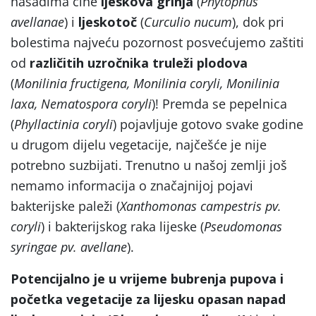
nasadima čine
ljeskova grinja
(
Phytophus
avellanae
) i
ljeskotoč
(
Curculio nucum
), dok pri
bolestima najveću pozornost posvećujemo zaštiti
od
različitih uzročnika truleži plodova
(
Monilinia fructigena, Monilinia coryli, Monilinia
laxa, Nematospora coryli
)! Premda se pepelnica
(
Phyllactinia coryli
) pojavljuje gotovo svake godine
u drugom dijelu vegetacije, najčešće je nije
potrebno suzbijati. Trenutno u našoj zemlji još
nemamo informacija o značajnijoj pojavi
bakterijske paleži (
Xanthomonas campestris pv.
coryli
) i bakterijskog raka lijeske (
Pseudomonas
syringae pv. avellane
).
Potencijalno je u vrijeme bubrenja pupova i
početka vegetacije za lijesku opasan napad