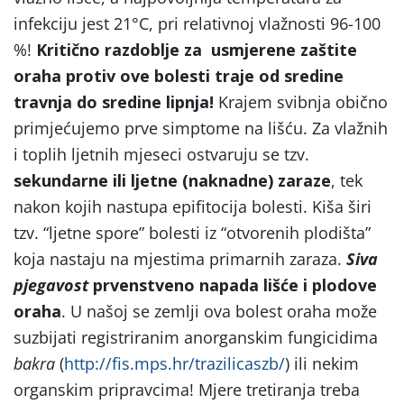
infekciju jest 21°C, pri relativnoj vlažnosti 96-100
%!
Kritično razdoblje za usmjerene zaštite
oraha protiv ove bolesti traje od sredine
travnja do sredine lipnja!
Krajem svibnja obično
primjećujemo prve simptome na lišću. Za vlažnih
i toplih ljetnih mjeseci ostvaruju se tzv.
sekundarne ili ljetne (naknadne) zaraze
, tek
nakon kojih nastupa epifitocija bolesti. Kiša širi
tzv. “ljetne spore” bolesti iz “otvorenih plodišta”
koja nastaju na mjestima primarnih zaraza.
Siva
pjegavost
prvenstveno napada lišće i plodove
oraha
. U našoj se zemlji ova bolest oraha može
suzbijati registriranim anorganskim fungicidima
bakra
(
http://fis.mps.hr/trazilicaszb/
) ili nekim
organskim pripravcima! Mjere tretiranja treba