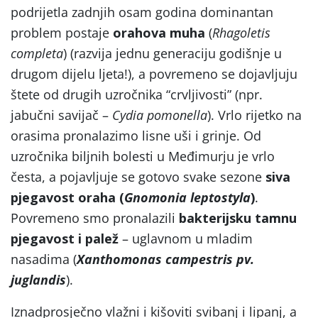
podrijetla zadnjih osam godina dominantan
problem postaje
orahova muha
(
Rhagoletis
completa
) (razvija jednu generaciju godišnje u
drugom dijelu ljeta!), a povremeno se dojavljuju
štete od drugih uzročnika “crvljivosti” (npr.
jabučni savijač –
Cydia pomonella
). Vrlo rijetko na
orasima pronalazimo lisne uši i grinje. Od
uzročnika biljnih bolesti u Međimurju je vrlo
česta, a pojavljuje se gotovo svake sezone
siva
pjegavost oraha (
Gnomonia leptostyla
)
.
Povremeno smo pronalazili
bakterijsku tamnu
pjegavost i palež
– uglavnom u mladim
nasadima (
Xanthomonas campestris pv.
juglandis
).
Iznadprosječno vlažni i kišoviti svibanj i lipanj, a