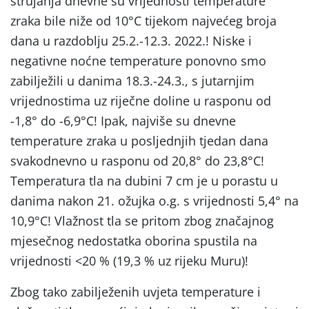
strujanja dnevne su vrijednosti temperature
zraka bile niže od 10°C tijekom najvećeg broja
dana u razdoblju 25.2.-12.3. 2022.! Niske i
negativne noćne temperature ponovno smo
zabilježili u danima 18.3.-24.3., s jutarnjim
vrijednostima uz riječne doline u rasponu od
-1,8° do -6,9°C! Ipak, najviše su dnevne
temperature zraka u posljednjih tjedan dana
svakodnevno u rasponu od 20,8° do 23,8°C!
Temperatura tla na dubini 7 cm je u porastu u
danima nakon 21. ožujka o.g. s vrijednosti 5,4° na
10,9°C! Vlažnost tla se pritom zbog značajnog
mjesečnog nedostatka oborina spustila na
vrijednosti <20 % (19,3 % uz rijeku Muru)!
Zbog tako zabilježenih uvjeta temperature i