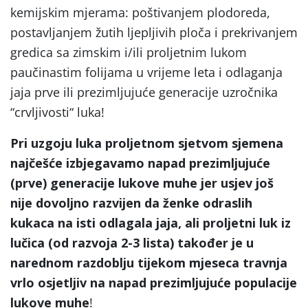
kemijskim mjerama: poštivanjem plodoreda,
postavljanjem žutih ljepljivih ploča i prekrivanjem
gredica sa zimskim i/ili proljetnim lukom
paučinastim folijama u vrijeme leta i odlaganja
jaja prve ili prezimljujuće generacije uzročnika
“
crvljivosti
“
luka!
Pri uzgoju luka proljetnom sjetvom sjemena
najčešće izbjegavamo napad prezimljujuće
(prve) generacije lukove muhe jer usjev još
nije dovoljno razvijen da ženke odraslih
kukaca na isti odlagala jaja, ali proljetni luk iz
lučica (od razvoja 2-3 lista) također je u
narednom razdoblju tijekom mjeseca travnja
vrlo osjetljiv na napad prezimljujuće populacije
lukove muhe
!