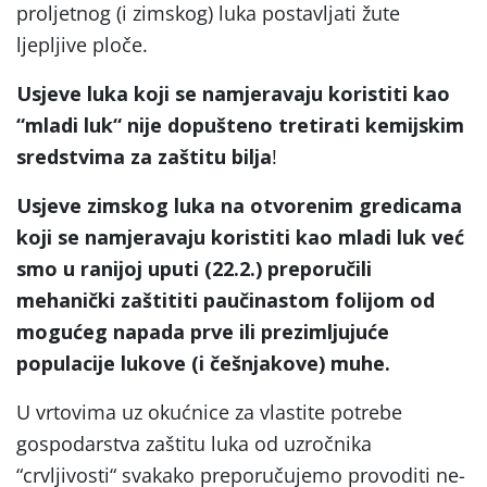
proljetnog (i zimskog) luka postavljati žute
ljepljive ploče.
Usjeve luka koji se namjeravaju koristiti kao
“
mladi luk
“
nije dopušteno tretirati kemijskim
sredstvima za zaštitu bilja
!
Usjeve zimskog luka na otvorenim gredicama
koji se namjeravaju koristiti kao mladi luk već
smo u ranijoj uputi (22.2.) preporučili
mehanički zaštititi paučinastom folijom od
mogućeg napada prve ili prezimljujuće
populacije lukove (i češnjakove) muhe.
U vrtovima uz okućnice za vlastite potrebe
gospodarstva zaštitu luka od uzročnika
“
crvljivosti
“
svakako preporučujemo provoditi ne-