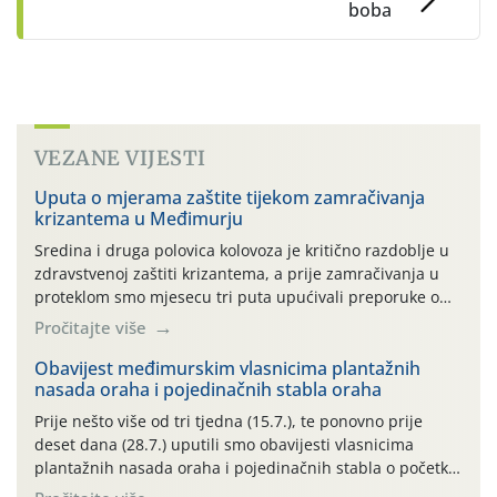
boba
VEZANE VIJESTI
Uputa o mjerama zaštite tijekom zamračivanja
krizantema u Međimurju
Sredina i druga polovica kolovoza je kritično razdoblje u
zdravstvenoj zaštiti krizantema, a prije zamračivanja u
proteklom smo mjesecu tri puta upućivali preporuke o
preventivnim mjerama zaštite krizantema od najčešćih
Pročitajte više
uzročnika bolesti, štetnika i fito-fagnih grinja (23.7., 14.7.,
06.7.)! Na početku ovog mjeseca je zabilježeno je
Obavijest međimurskim vlasnicima plantažnih
nasada oraha i pojedinačnih stabla oraha
povijesno i ekstremno vruće meteorološko razdoblje, uz
najviše temperature […]
Prije nešto više od tri tjedna (15.7.), te ponovno prije
deset dana (28.7.) uputili smo obavijesti vlasnicima
plantažnih nasada oraha i pojedinačnih stabla o početku
leta i ovogodišnjoj potrebi usmjerenog suzbijanja