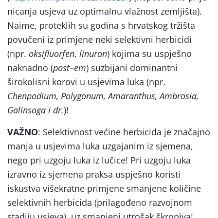
nicanja usjeva uz optimalnu vlažnost zemljišta).
Naime, proteklih su godina s hrvatskog tržišta
povučeni iz primjene neki selektivni herbicidi
(npr.
oksifluorfen
,
linuron
) kojima su uspješno
naknadno (
post
–
em
) suzbijani dominantni
širokolisni korovi u usjevima luka (npr.
Chenpodium, Polygonum, Amaranthus, Ambrosia,
Galinsoga i dr.
)!
VAŽNO
: Selektivnost većine herbicida je značajno
manja u usjevima luka uzgajanim iz sjemena,
nego pri uzgoju luka iz lučice! Pri uzgoju luka
izravno iz sjemena praksa uspješno koristi
iskustva višekratne primjene smanjene količine
selektivnih herbicida (prilagođeno razvojnom
stadiju usjeva), uz smanjeni utrošak škropiva!