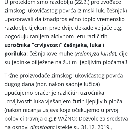
U proteklom smo razdoblju (22.2.) proizvođače
zimskog lukovičastog povrća (zimski luk, češnjak)
upozoravali da iznadprosječno toplo vremensko
razdoblje tijekom prve dvije dekade veljače o.g.
pogoduju ranijem aktivnom letu različitih
uzročnika
“
crvljivosti
“
češnjaka, luka i
poriluka
: češnjakove muhe (
Helomyza lurida
), čije
su jedinke bilježene na žutim ljepljivim pločama!!
Tržne proizvođače zimskog lukovičastog povrća
dugog dana (npr. nakon sadnje lučica)
upućujemo praćenje različitih uzročnika
„crvljivosti“ luka vješanjem žutih ljepljivih ploča
(nakon nicanja usjeva koje očekujemo u prvoj
polovici travnja o.g.)! VAŽNO: Dozvole za sredstva
na osnovi
dimetoata
istekle su 31.12. 2019.,