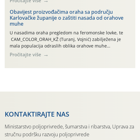
Pročitajte više
orahove muhe (Rhagoletis completa)! Već dvanaest dana
traje drugi ovogodišnji “toplinski udar”, koji naročito
Obavijest proizvođačima oraha sa području
Karlovačke županije o zaštiti nasada od orahove
izražen zadnja šest dana (31.7.-05.8.), jer najviše
muhe
temperature zraka svakodnevno […]
U nasadima oraha pregledom na feromonske lovke, te
CAM_COLOR_ORAH_KŽ (Turanj, Vojnić) zabilježena je
mala populacija odraslih oblika orahove muhe
(Rhagoletis completa). Niska brojnost može se objasniti
Pročitajte više
činjenicom da je riječ o mladim nasadima s vrlo malim
urodom, što je povezano i s manjim brojem prezimjelih
jedinki. U starijim nasadima, na žutim ljepljivim Rebell
pločama s […]
KONTAKTIRAJTE NAS
Ministarstvo poljoprivrede, šumarstva i ribarstva, Uprava za
stručnu podršku razvoju poljoprivrede