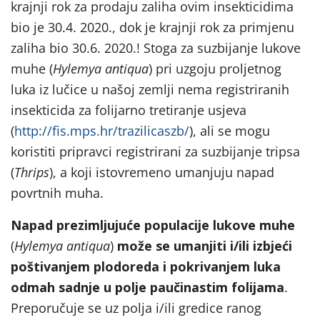
krajnji rok za prodaju zaliha ovim insekticidima
bio je 30.4. 2020., dok je krajnji rok za primjenu
zaliha bio 30.6. 2020.! Stoga za suzbijanje lukove
muhe (
Hylemya antiqua
) pri uzgoju proljetnog
luka iz lučice u našoj zemlji nema registriranih
insekticida za folijarno tretiranje usjeva
(
http://fis.mps.hr/trazilicaszb/
), ali se mogu
koristiti pripravci registrirani za suzbijanje tripsa
(
Thrips
), a koji istovremeno umanjuju napad
povrtnih muha.
Napad prezimljujuće populacije lukove muhe
(
Hylemya antiqua
)
može se umanjiti i/ili izbjeći
poštivanjem plodoreda i pokrivanjem luka
odmah sadnje u polje paučinastim folijama
.
Preporučuje se uz polja i/ili gredice ranog