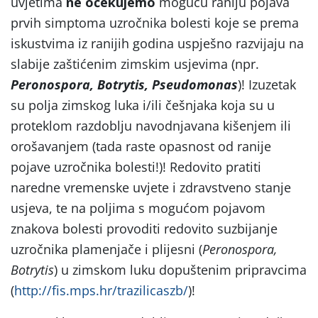
uvjetima
ne očekujemo
moguću raniju pojava
prvih simptoma uzročnika bolesti koje se prema
iskustvima iz ranijih godina uspješno razvijaju na
slabije zaštićenim zimskim usjevima (npr.
Peronospora, Botrytis, Pseudomonas
)! Izuzetak
su polja zimskog luka i/ili češnjaka koja su u
proteklom razdoblju navodnjavana kišenjem ili
orošavanjem (tada raste opasnost od ranije
pojave uzročnika bolesti!)! Redovito pratiti
naredne vremenske uvjete i zdravstveno stanje
usjeva, te na poljima s mogućom pojavom
znakova bolesti provoditi redovito suzbijanje
uzročnika plamenjače i plijesni (
Peronospora,
Botrytis
) u zimskom luku dopuštenim pripravcima
(
http://fis.mps.hr/trazilicaszb/
)!