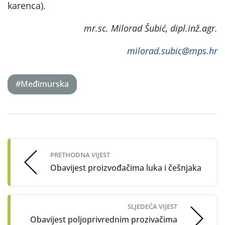
karenca).
mr.sc. Milorad Šubić, dipl.inž.agr.
milorad.subic@mps.hr
#Međimurska
Post
navigation
PRETHODNA VIJEST
Obavijest proizvođačima luka i češnjaka
SLJEDEĆA VIJEST
Obavijest poljoprivrednim prozivačima