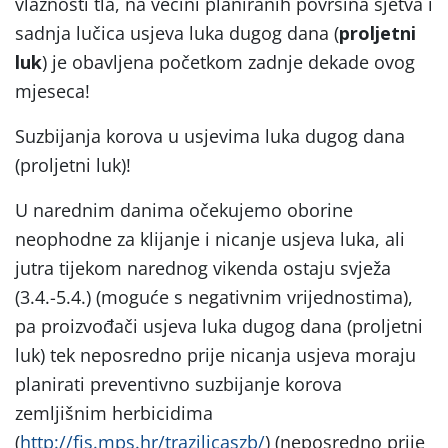
vlažnosti tla, na većini planiranih površina sjetva i
sadnja lučica usjeva luka dugog dana (
proljetni
luk
) je obavljena početkom zadnje dekade ovog
mjeseca!
Suzbijanja korova u usjevima luka dugog dana
(proljetni luk)!
U narednim danima očekujemo oborine
neophodne za klijanje i nicanje usjeva luka, ali
jutra tijekom narednog vikenda ostaju svježa
(3.4.-5.4.) (moguće s negativnim vrijednostima),
pa proizvođači usjeva luka dugog dana (proljetni
luk) tek neposredno prije nicanja usjeva moraju
planirati preventivno suzbijanje korova
zemljišnim herbicidima
(
http://fis.mps.hr/trazilicaszb/
) (neposredno prije