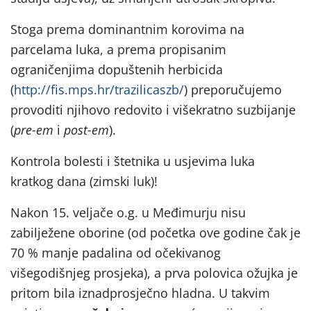
Stoga prema dominantnim korovima na
parcelama luka, a prema propisanim
ograničenjima dopuštenih herbicida
(
http://fis.mps.hr/trazilicaszb/
) preporučujemo
provoditi njihovo redovito i višekratno suzbijanje
(
pre-em
i
post-em
).
Kontrola bolesti i štetnika u usjevima luka
kratkog dana (zimski luk)!
Nakon 15. veljače o.g. u Međimurju nisu
zabilježene oborine (od početka ove godine čak je
70 % manje padalina od očekivanog
višegodišnjeg prosjeka), a prva polovica ožujka je
pritom bila iznadprosječno hladna. U takvim