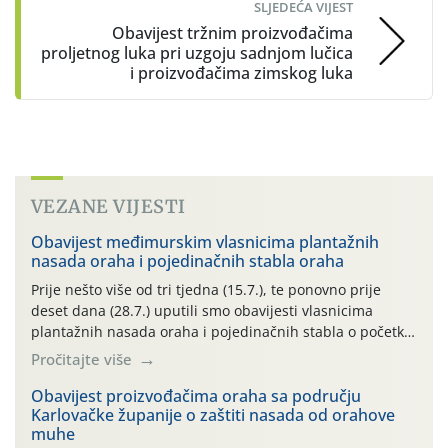
SLJEDEĆA VIJEST
Obavijest tržnim proizvođačima
proljetnog luka pri uzgoju sadnjom lučica
i proizvođačima zimskog luka
VEZANE VIJESTI
Obavijest međimurskim vlasnicima plantažnih
nasada oraha i pojedinačnih stabla oraha
Prije nešto više od tri tjedna (15.7.), te ponovno prije
deset dana (28.7.) uputili smo obavijesti vlasnicima
plantažnih nasada oraha i pojedinačnih stabla o početku
leta i ovogodišnjoj potrebi usmjerenog suzbijanja
Pročitajte više
orahove muhe (Rhagoletis completa)! Već dvanaest dana
traje drugi ovogodišnji “toplinski udar”, koji naročito
Obavijest proizvođačima oraha sa području
Karlovačke županije o zaštiti nasada od orahove
izražen zadnja šest dana (31.7.-05.8.), jer najviše
muhe
temperature zraka svakodnevno […]