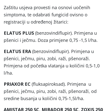
Zaštitu usjeva provesti na osnovi uočenih
simptoma, te odabrati fungicid ovisno o
registraciji u određenoj žitarici:
ELATUS PLUS
(benzovindiflupir). Primjena u
pšenici i ječmu. Doza primjene 0,75 -1,5 l/ha.
ELATUS ERA
(benzovindiflupir). Primjena u
pšenici, ječmu, piru, zobi, raži, pšenoraži.
Primjena od početka vlatanja u količini 0,5-1,0
l/ha.
PRIAXOR EC
(fluksapiroksad). Primjena u
pšenici, ječmu, piru, zobi, raži, pšenoraži, od
sredine busanja u količini 0,75-1,5l/ha.
AMISTAR 250 SC, MIRADOR 250 SC, ZOXIS 250