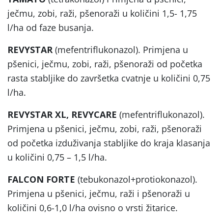
ječmu, zobi, raži, pšenoraži u količini 1,5- 1,75
l/ha od faze busanja.
REVYSTAR
(mefentriflukonazol). Primjena u
pšenici, ječmu, zobi, raži, pšenoraži od početka
rasta stabljike do završetka cvatnje u količini 0,75
l/ha.
REVYSTAR
XL, REVYCARE
(mefentriflukonazol).
Primjena u pšenici, ječmu, zobi, raži, pšenoraži
od početka izduživanja stabljike do kraja klasanja
u količini 0,75 – 1,5 l/ha.
FALCON FORTE
(tebukonazol+protiokonazol).
Primjena u pšenici, ječmu, raži i pšenoraži u
količini 0,6-1,0 l/ha ovisno o vrsti žitarice.