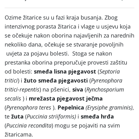
Ozime žitarice su u fazi kraja busanja. Zbog
intenzivnog porasta žitarica i vlage u usjevu koja
se očekuje nakon oborina najavljenih za narednih
nekoliko dana, očekuje se stvaranje povoljnih
uvjeta za pojavu bolesti. Stoga se nakon
prestanka oborina preporučuje provesti zaštitu
od bolesti:
smeđa lisna pjegavost
(
Septoria
tritici
) i
žuto smeđa pjegavosti
(
Pyrenophora
tritici-repentis
) na pšenici,
siva
(
Rynchosporium
secalis
) i
mrežasta pjegavost ječma
(
Pyrenophora teres
).
Pepelnica
(Erysiphe graminis)
,
te
žuta
(
Puccinia striiformis)
i
smeđa hrđa
(
Puccinia recondita
) mogu se pojaviti na svim
žitaricama.