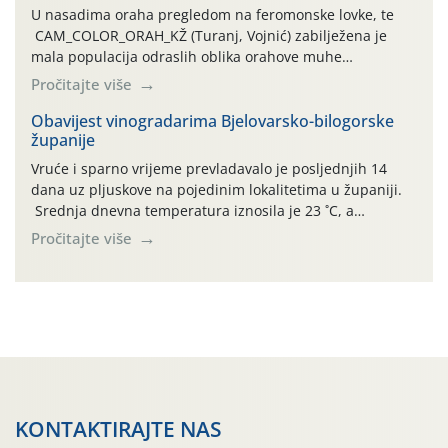
U nasadima oraha pregledom na feromonske lovke, te
CAM_COLOR_ORAH_KŽ (Turanj, Vojnić) zabilježena je
mala populacija odraslih oblika orahove muhe
(Rhagoletis completa). Niska brojnost može se objasniti
Pročitajte više
činjenicom da je riječ o mladim nasadima s vrlo malim
urodom, što je povezano i s manjim brojem prezimjelih
Obavijest vinogradarima Bjelovarsko-bilogorske
županije
jedinki. U starijim nasadima, na žutim ljepljivim Rebell
pločama s […]
Vruće i sparno vrijeme prevladavalo je posljednjih 14
dana uz pljuskove na pojedinim lokalitetima u županiji.
Srednja dnevna temperatura iznosila je 23 ˚C, a
maksimalne su posljednjih dana dosezale do 35 ˚C.
Pročitajte više
Simptome plamenjače vinove loze (Plasmoparas
viticola) vidljivi su na zapercima i vršnom mladom lišću.
Kako bi i dalje održali zdravu lisnu masu u zaštiti je
moguće […]
KONTAKTIRAJTE NAS