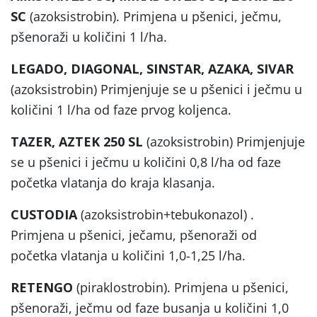
SC
(azoksistrobin). Primjena u pšenici, ječmu,
pšenoraži u količini 1 l/ha.
LEGADO, DIAGONAL, SINSTAR,
AZAKA, SIVAR
(azoksistrobin) Primjenjuje se u pšenici i ječmu u
količini 1 l/ha od faze prvog koljenca.
TAZER, AZTEK 250 SL
(azoksistrobin) Primjenjuje
se u pšenici i ječmu u količini 0,8 l/ha od faze
početka vlatanja do kraja klasanja.
CUSTODIA
(azoksistrobin+tebukonazol) .
Primjena u pšenici, ječamu, pšenoraži od
početka vlatanja u količini 1,0-1,25 l/ha.
RETENGO
(piraklostrobin). Primjena u pšenici,
pšenoraži, ječmu od faze busanja u količini 1,0