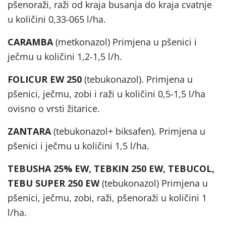
pšenoraži, raži od kraja busanja do kraja cvatnje
u količini 0,33-065 l/ha.
CARAMBA
(metkonazol) Primjena u pšenici i
ječmu u količini 1,2-1,5 l/h.
FOLICUR EW
250
(tebukonazol). Primjena u
pšenici, ječmu, zobi i raži u količini 0,5-1,5 l/ha
ovisno o vrsti žitarice.
ZANTARA
(tebukonazol+ biksafen). Primjena u
pšenici i ječmu u količini 1,5 l/ha.
TEBUSHA 25% EW, TEBKIN 250 EW, TEBUCOL,
TEBU SUPER 250 EW
(tebukonazol) Primjena u
pšenici, ječmu, zobi, raži, pšenoraži u količini 1
l/ha.