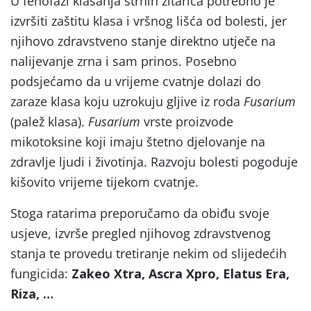
U fenofazi klasanja strnih žitarica potrebno je
izvršiti zaštitu klasa i vršnog lišća od bolesti, jer
njihovo zdravstveno stanje direktno utječe na
nalijevanje zrna i sam prinos. Posebno
podsjećamo da u vrijeme cvatnje dolazi do
zaraze klasa koju uzrokuju gljive iz roda
Fusarium
(palež klasa).
Fusarium
vrste proizvode
mikotoksine koji imaju štetno djelovanje na
zdravlje ljudi i životinja. Razvoju bolesti pogoduje
kišovito vrijeme tijekom cvatnje.
Stoga ratarima preporučamo da obiđu svoje
usjeve, izvrše pregled njihovog zdravstvenog
stanja te provedu tretiranje nekim od slijedećih
fungicida:
Zakeo Xtra, Ascra Xpro, Elatus Era,
Riza, …