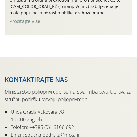
CAM_COLOR_ORAH_KŽ (Turanj, Vojnić) zabilježena je
mala populacija odraslih oblika orahove muhe
(Rhagoletis completa). Niska brojnost može se objasniti
Pročitajte više
činjenicom da je riječ o mladim nasadima s vrlo malim
urodom, što je povezano i s manjim brojem prezimjelih
jedinki. U starijim nasadima, na žutim ljepljivim Rebell
pločama s […]
KONTAKTIRAJTE NAS
Ministarstvo poljoprivrede, šumarstva i ribarstva, Uprava za
stručnu podršku razvoju poljoprivrede
Ulica Grada Vukovara 78
10 000 Zagreb
Telefon: ++385 (0)1 6106 692
Email: strucna-podrska@mps.hr