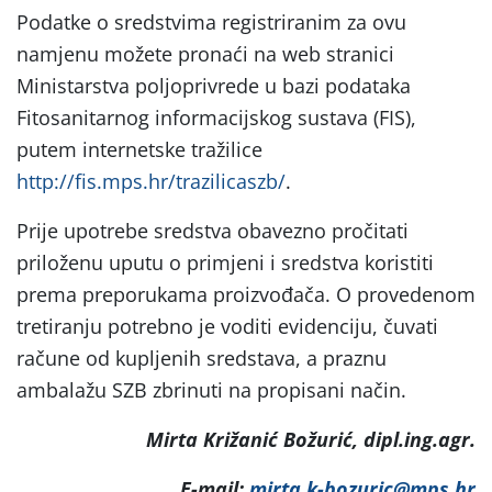
Podatke o sredstvima registriranim za ovu
namjenu možete pronaći na web stranici
Ministarstva poljoprivrede u bazi podataka
Fitosanitarnog informacijskog sustava (FIS),
putem internetske tražilice
http://fis.mps.hr/trazilicaszb/
.
Prije upotrebe sredstva obavezno pročitati
priloženu uputu o primjeni i sredstva koristiti
prema preporukama proizvođača. O provedenom
tretiranju potrebno je voditi evidenciju, čuvati
račune od kupljenih sredstava, a praznu
ambalažu SZB zbrinuti na propisani način.
Mirta Križanić Božurić, dipl.ing.agr.
E-mail:
mirta.k-bozuric@mps.hr