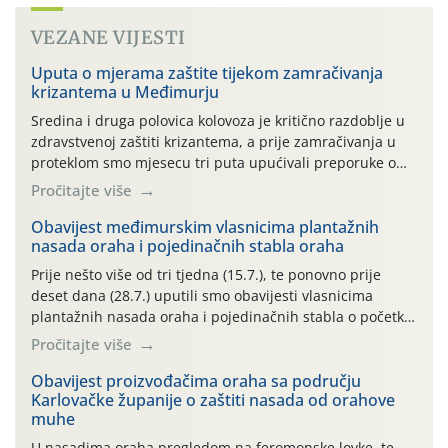
VEZANE VIJESTI
Uputa o mjerama zaštite tijekom zamračivanja
krizantema u Međimurju
Sredina i druga polovica kolovoza je kritično razdoblje u
zdravstvenoj zaštiti krizantema, a prije zamračivanja u
proteklom smo mjesecu tri puta upućivali preporuke o
preventivnim mjerama zaštite krizantema od najčešćih
Pročitajte više
uzročnika bolesti, štetnika i fito-fagnih grinja (23.7., 14.7.,
06.7.)! Na početku ovog mjeseca je zabilježeno je
Obavijest međimurskim vlasnicima plantažnih
nasada oraha i pojedinačnih stabla oraha
povijesno i ekstremno vruće meteorološko razdoblje, uz
najviše temperature […]
Prije nešto više od tri tjedna (15.7.), te ponovno prije
deset dana (28.7.) uputili smo obavijesti vlasnicima
plantažnih nasada oraha i pojedinačnih stabla o početku
leta i ovogodišnjoj potrebi usmjerenog suzbijanja
Pročitajte više
orahove muhe (Rhagoletis completa)! Već dvanaest dana
traje drugi ovogodišnji “toplinski udar”, koji naročito
Obavijest proizvođačima oraha sa području
Karlovačke županije o zaštiti nasada od orahove
izražen zadnja šest dana (31.7.-05.8.), jer najviše
muhe
temperature zraka svakodnevno […]
U nasadima oraha pregledom na feromonske lovke, te