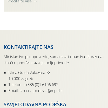
Pročitajte više
činjenicom da je riječ o mladim nasadima s vrlo malim
urodom, što je povezano i s manjim brojem prezimjelih
jedinki. U starijim nasadima, na žutim ljepljivim Rebell
pločama s […]
KONTAKTIRAJTE NAS
Ministarstvo poljoprivrede, šumarstva i ribarstva, Uprava za
stručnu podršku razvoju poljoprivrede
Ulica Grada Vukovara 78
10 000 Zagreb
Telefon: ++385 (0)1 6106 692
Email: strucna-podrska@mps.hr
SAVJETODAVNA PODRŠKA