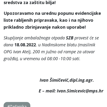
sredstva za zaštitu bilja!
Upozoravamo na urednu popunu evidencijske
liste rabljenih pripravaka, kao i na njihovo
prikladno zbrinjavanje nakon uporabe!
Skupljanje ambalažnoga otpada
SZB
provest će se
dana
18.08.2022
. u Nadinskome blatu (maslinik
OPG Ivan Atelj, 200 m južno od rampe za utovar
grožđa
)
, u vremenu od 08:00 -10:00 sati.
Ivan Šimičević,dipl.ing.agr.
E – mail: Ivan.Simicevic@mps.hr
#Zadarska