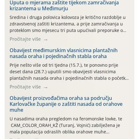
Uputa o mjerama zaštite tijekom zamračivanja
krizantema u Međimurju
Sredina i druga polovica kolovoza je kritično razdoblje u
zdravstvenoj zaštiti krizantema, a prije zamračivanja u
proteklom smo mjesecu tri puta upućivali preporuke o
preventivnim mjerama zaštite krizantema od najčešćih
Pročitajte više
uzročnika bolesti, štetnika i fito-fagnih grinja (23.7., 14.7.,
06.7.)! Na početku ovog mjeseca je zabilježeno je
Obavijest međimurskim vlasnicima plantažnih
nasada oraha i pojedinačnih stabla oraha
povijesno i ekstremno vruće meteorološko razdoblje, uz
najviše temperature […]
Prije nešto više od tri tjedna (15.7.), te ponovno prije
deset dana (28.7.) uputili smo obavijesti vlasnicima
plantažnih nasada oraha i pojedinačnih stabla o početku
leta i ovogodišnjoj potrebi usmjerenog suzbijanja
Pročitajte više
orahove muhe (Rhagoletis completa)! Već dvanaest dana
traje drugi ovogodišnji “toplinski udar”, koji naročito
Obavijest proizvođačima oraha sa području
Karlovačke županije o zaštiti nasada od orahove
izražen zadnja šest dana (31.7.-05.8.), jer najviše
muhe
temperature zraka svakodnevno […]
U nasadima oraha pregledom na feromonske lovke, te
CAM_COLOR_ORAH_KŽ (Turanj, Vojnić) zabilježena je
mala populacija odraslih oblika orahove muhe
(Rhagoletis completa). Niska brojnost može se objasniti