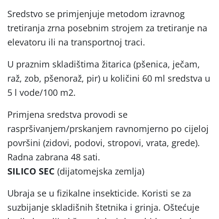
Sredstvo se primjenjuje metodom izravnog
tretiranja zrna posebnim strojem za tretiranje na
elevatoru ili na transportnoj traci.
U praznim skladištima žitarica (pšenica, ječam,
raž, zob, pšenoraž, pir) u količini 60 ml sredstva u
5 l vode/100 m2.
Primjena sredstva provodi se
raspršivanjem/prskanjem ravnomjerno po cijeloj
površini (zidovi, podovi, stropovi, vrata, grede).
Radna zabrana 48 sati.
SILICO SEC
(dijatomejska zemlja)
Ubraja se u fizikalne insekticide. Koristi se za
suzbijanje skladišnih štetnika i grinja. Oštećuje