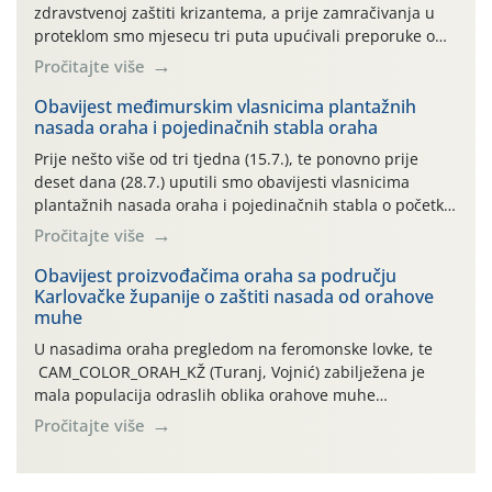
zdravstvenoj zaštiti krizantema, a prije zamračivanja u
proteklom smo mjesecu tri puta upućivali preporuke o
preventivnim mjerama zaštite krizantema od najčešćih
Pročitajte više
uzročnika bolesti, štetnika i fito-fagnih grinja (23.7., 14.7.,
06.7.)! Na početku ovog mjeseca je zabilježeno je
Obavijest međimurskim vlasnicima plantažnih
nasada oraha i pojedinačnih stabla oraha
povijesno i ekstremno vruće meteorološko razdoblje, uz
najviše temperature […]
Prije nešto više od tri tjedna (15.7.), te ponovno prije
deset dana (28.7.) uputili smo obavijesti vlasnicima
plantažnih nasada oraha i pojedinačnih stabla o početku
leta i ovogodišnjoj potrebi usmjerenog suzbijanja
Pročitajte više
orahove muhe (Rhagoletis completa)! Već dvanaest dana
traje drugi ovogodišnji “toplinski udar”, koji naročito
Obavijest proizvođačima oraha sa području
Karlovačke županije o zaštiti nasada od orahove
izražen zadnja šest dana (31.7.-05.8.), jer najviše
muhe
temperature zraka svakodnevno […]
U nasadima oraha pregledom na feromonske lovke, te
CAM_COLOR_ORAH_KŽ (Turanj, Vojnić) zabilježena je
mala populacija odraslih oblika orahove muhe
(Rhagoletis completa). Niska brojnost može se objasniti
Pročitajte više
činjenicom da je riječ o mladim nasadima s vrlo malim
urodom, što je povezano i s manjim brojem prezimjelih
jedinki. U starijim nasadima, na žutim ljepljivim Rebell