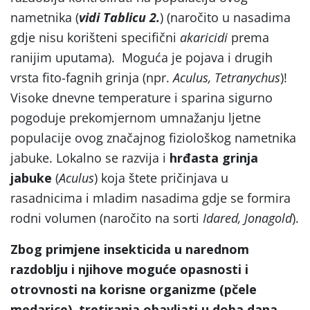
nametnika (
vidi Tablicu 2.
) (naročito u nasadima
gdje nisu korišteni specifični
akaricidi
prema
ranijim uputama). Moguća je pojava i drugih
vrsta fito-fagnih grinja (npr.
Aculus, Tetranychus
)!
Visoke dnevne temperature i sparina sigurno
pogoduje prekomjernom umnažanju ljetne
populacije ovog značajnog fiziološkog nametnika
jabuke. Lokalno se razvija i
hrđasta grinja
jabuke
(
Aculus
) koja štete pričinjava u
rasadnicima i mladim nasadima gdje se formira
rodni volumen (naročito na sorti
Idared, Jonagold
).
Zbog primjene insekticida u narednom
razdoblju i njihove moguće opasnosti i
otrovnosti na korisne organizme (pčele
medarice), tretiranja obavljati u doba dana