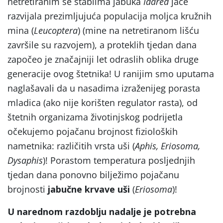
netretiranim se stablima jabuka
Idared
jače
razvijala prezimljujuća populacija moljca kružnih
mina (
Leucoptera
) (mine na netretiranom lišću
završile su razvojem), a proteklih tjedan dana
započeo je značajniji let odraslih oblika druge
generacije ovog štetnika! U ranijim smo uputama
naglašavali da u nasadima izraženijeg porasta
mladica (ako nije korišten regulator rasta), od
štetnih organizama životinjskog podrijetla
očekujemo pojačanu brojnost fizioloških
nametnika: različitih vrsta uši (
Aphis, Eriosoma,
Dysaphis
)! Porastom temperatura posljednjih
tjedan dana ponovno bilježimo pojačanu
brojnosti
jabučne krvave uši
(
Eriosoma
)!
U narednom razdoblju nadalje je potrebna