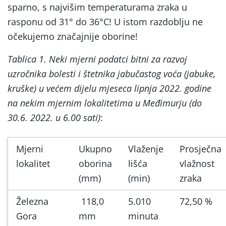
sparno, s najvišim temperaturama zraka u
rasponu od 31° do 36°C! U istom razdoblju ne
očekujemo značajnije oborine!
Tablica 1. Neki mjerni podatci bitni za razvoj
uzročnika bolesti i štetnika jabučastog voća (jabuke,
kruške) u većem dijelu mjeseca lipnja 2022. godine
na nekim mjernim lokalitetima u Međimurju (do
30.6. 2022. u 6.00 sati)
:
Mjerni
Ukupno
Vlaženje
Prosječna
lokalitet
oborina
lišća
vlažnost
(mm)
(min)
zraka
Železna
118,0
5.010
72,50 %
Gora
mm
minuta