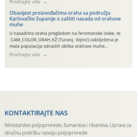
Pročitajte više
orahove muhe (Rhagoletis completa)! Već dvanaest dana
traje drugi ovogodišnji “toplinski udar”, koji naročito
Obavijest proizvođačima oraha sa području
Karlovačke županije o zaštiti nasada od orahove
izražen zadnja šest dana (31.7.-05.8.), jer najviše
muhe
temperature zraka svakodnevno […]
U nasadima oraha pregledom na feromonske lovke, te
CAM_COLOR_ORAH_KŽ (Turanj, Vojnić) zabilježena je
mala populacija odraslih oblika orahove muhe
(Rhagoletis completa). Niska brojnost može se objasniti
Pročitajte više
činjenicom da je riječ o mladim nasadima s vrlo malim
urodom, što je povezano i s manjim brojem prezimjelih
jedinki. U starijim nasadima, na žutim ljepljivim Rebell
pločama s […]
KONTAKTIRAJTE NAS
Ministarstvo poljoprivrede, šumarstva i ribarstva, Uprava za
stručnu podršku razvoju poljoprivrede