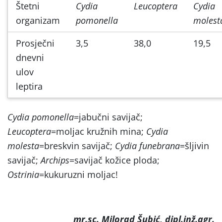
Štetni
Cydia
Leucoptera
Cydia
organizam
pomonella
molest
Prosječni
3,5
38,0
19,5
dnevni
ulov
leptira
Cydia pomonella
=jabučni savijač;
Leucoptera
=moljac kružnih mina;
Cydia
molesta
=breskvin savijač;
Cydia funebrana
=šljivin
savijač;
Archips
=savijač kožice ploda;
Ostrinia
=kukuruzni moljac!
mr.sc. Milorad Šubić, dipl.inž.agr.