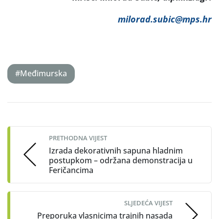
milorad.subic@mps.hr
#Međimurska
Post
navigation
PRETHODNA VIJEST
Izrada dekorativnih sapuna hladnim
postupkom – održana demonstracija u
Feričancima
SLJEDEĆA VIJEST
Preporuka vlasnicima trajnih nasada