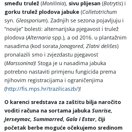
smeđu trulež
(
Monilinia
),
sivu plijesan
(
Botrytis
) i
gorku trulež plodova jabuke
(
Colletotrichum
syn.
Gleosporium
). Zadnjih se sezona pojavljuju i
“novije” bolesti: alternarijska pjegavost i trulež
plodova (
Alternaria
spp.), a od 2016. u plantažnim
nasadima (kod sorata
Jonagored
,
Zlatni delišes
)
pronalazili smo i zvjezdastu pjegavost
(
Marssonina
)! Stoga je u nasadima jabuka
potrebno nastaviti primjenu fungicida prema
njihovim registracijama i ograničenjima
(
http://fis.mps.hr/trazilicaszb/
)!
O karenci sredstava za zaštitu bilja naročito
voditi računa na sortama jabuka
Sunrise,
Jerseymac, Summarred, Gala i Estar
, čiji
početak berbe moguće očekujemo sredinom