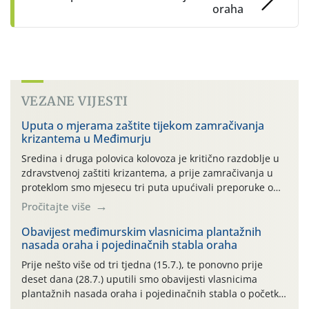
oraha
VEZANE VIJESTI
Uputa o mjerama zaštite tijekom zamračivanja
krizantema u Međimurju
Sredina i druga polovica kolovoza je kritično razdoblje u
zdravstvenoj zaštiti krizantema, a prije zamračivanja u
proteklom smo mjesecu tri puta upućivali preporuke o
preventivnim mjerama zaštite krizantema od najčešćih
Pročitajte više
uzročnika bolesti, štetnika i fito-fagnih grinja (23.7., 14.7.,
06.7.)! Na početku ovog mjeseca je zabilježeno je
Obavijest međimurskim vlasnicima plantažnih
nasada oraha i pojedinačnih stabla oraha
povijesno i ekstremno vruće meteorološko razdoblje, uz
najviše temperature […]
Prije nešto više od tri tjedna (15.7.), te ponovno prije
deset dana (28.7.) uputili smo obavijesti vlasnicima
plantažnih nasada oraha i pojedinačnih stabla o početku
leta i ovogodišnjoj potrebi usmjerenog suzbijanja