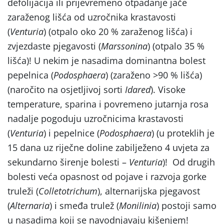
defolijacija ili prijevremeno otpadanje jače
zaraženog lišća od uzročnika krastavosti
(
Venturia
) (otpalo oko 20 % zaraženog lišća) i
zvjezdaste pjegavosti (
Marssonina
) (otpalo 35 %
lišća)! U nekim je nasadima dominantna bolest
pepelnica (
Podosphaera
) (zaraženo >90 % lišća)
(naročito na osjetljivoj sorti
Idared
). Visoke
temperature, sparina i povremeno jutarnja rosa
nadalje pogoduju uzročnicima krastavosti
(
Venturia
) i pepelnice (
Podosphaera
) (u proteklih je
15 dana uz riječne doline zabilježeno 4 uvjeta za
sekundarno širenje bolesti –
Venturia
)! Od drugih
bolesti veća opasnost od pojave i razvoja gorke
truleži (
Colletotrichum
), alternarijska pjegavost
(
Alternaria
) i smeđa trulež (
Monilinia
) postoji samo
u nasadima koji se navodnjavaju kišenjem!