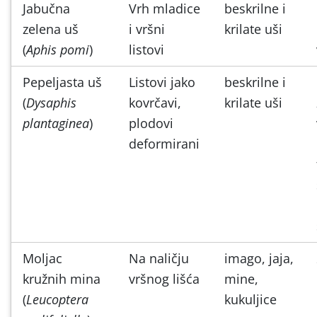
Jabučna
Vrh mladice
beskrilne i
zelena uš
i vršni
krilate uši
(
Aphis pomi
)
listovi
Pepeljasta uš
Listovi jako
beskrilne i
(
Dysaphis
kovrčavi,
krilate uši
plantaginea
)
plodovi
deformirani
Moljac
Na naličju
imago, jaja,
kružnih mina
vršnog lišća
mine,
(
Leucoptera
kukuljice