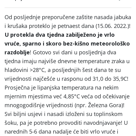
Od posljednje preporučene zaštite nasada jabuka
i krušaka proteklo je petnaest dana (15.06. 2022.)!
U protekla dva tjedna zabilježeno je vrlo
vruće, sparno i skoro bez-kišno meteorološko
razdoblje
! Gotovo svi dani u posljednja dva
tjedna imaju najviše dnevne temperature zraka u
hladovini >28°C, a posljednjih šest dana te su
vrijednosti najčešće u rasponu od 31,0 do 35,9C!
Prosječna je lipanjska temperatura na nekim
mjernim mjestima već 4,85°C veća od očekivanje
mnogogodišnje vrijednosti (npr. Železna Gora)!
Svi biljni usjevi i nasadi izloženi su toplinskom
šoku, pa je potrebno provoditi navodnjavanje! U
narednih 5-6 dana nadalje će biti vrlo vruće i