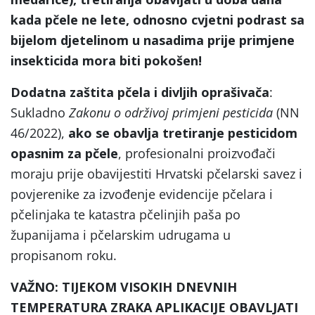
kada pčele ne lete, odnosno cvjetni podrast sa
bijelom djetelinom u nasadima prije primjene
insekticida mora biti pokošen!
Dodatna zaštita pčela i divljih oprašivača
:
Sukladno
Zakonu o održivoj primjeni pesticida
(NN
46/2022),
ako se obavlja tretiranje pesticidom
opasnim za pčele
, profesionalni proizvođači
moraju prije obavijestiti Hrvatski pčelarski savez i
povjerenike za izvođenje evidencije pčelara i
pčelinjaka te katastra pčelinjih paša po
županijama i pčelarskim udrugama u
propisanom roku.
VAŽNO: TIJEKOM VISOKIH DNEVNIH
TEMPERATURA ZRAKA APLIKACIJE OBAVLJATI