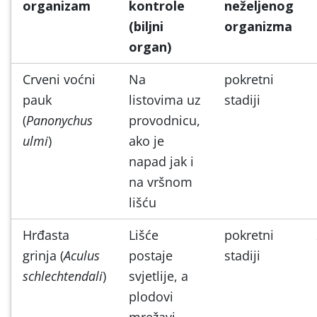
organizam
kontrole
neželjenog
(biljni
organizma
organ)
Crveni voćni
Na
pokretni
pauk
listovima uz
stadiji
(
Panonychus
provodnicu,
ulmi
)
ako je
napad jak i
na vršnom
lišću
Hrđasta
Lišće
pokretni
grinja (
Aculus
postaje
stadiji
schlechtendali
)
svjetlije, a
plodovi
mrežavi,