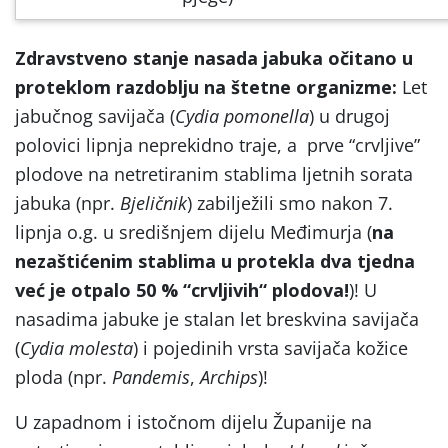
Zdravstveno stanje nasada jabuka očitano u
proteklom razdoblju na štetne organizme:
Let
jabučnog savijača (
Cydia pomonella
) u drugoj
polovici lipnja neprekidno traje, a prve “crvljive”
plodove na netretiranim stablima ljetnih sorata
jabuka (npr.
Bjeličnik
) zabilježili smo nakon 7.
lipnja o.g. u središnjem dijelu Međimurja (
na
nezaštićenim stablima
u protekla dva tjedna
već je otpalo 50 %
“
crvljivih
“
plodova!
)! U
nasadima jabuke je stalan let breskvina savijača
(
Cydia molesta
) i pojedinih vrsta savijača kožice
ploda (npr.
Pandemis
,
Archips
)!
U zapadnom i istočnom dijelu Županije na