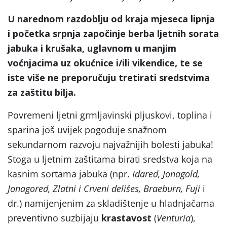
U narednom razdoblju od kraja mjeseca lipnja
i početka srpnja započinje berba ljetnih sorata
jabuka i krušaka, uglavnom u manjim
voćnjacima uz okućnice i/ili vikendice, te se
iste više ne preporučuju tretirati sredstvima
za zaštitu bilja.
Povremeni ljetni grmljavinski pljuskovi, toplina i
sparina još uvijek pogoduje snažnom
sekundarnom razvoju najvažnijih bolesti jabuka!
Stoga u ljetnim zaštitama birati sredstva koja na
kasnim sortama jabuka (npr.
Idared, Jonagold,
Jonagored, Zlatni i Crveni delišes, Braeburn, Fuji
i
dr.) namijenjenim za skladištenje u hladnjačama
preventivno suzbijaju
krastavost
(
Venturia
),