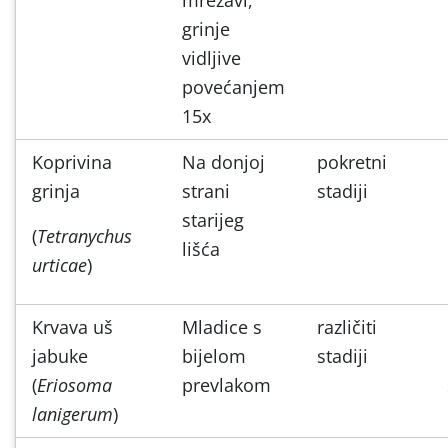
grinje
vidljive
povećanjem
15x
Koprivina
Na donjoj
pokretni
grinja
strani
stadiji
starijeg
(
Tetranychus
lišća
urticae
)
Krvava uš
Mladice s
različiti
jabuke
bijelom
stadiji
(
Eriosoma
prevlakom
lanigerum
)