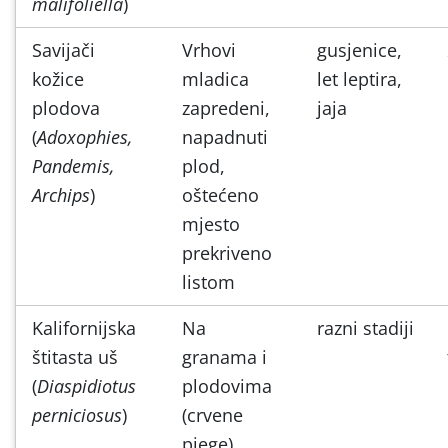
malifoliella
)
Savijači
Vrhovi
gusjenice,
kožice
mladica
let leptira,
plodova
zapredeni,
jaja
(
Adoxophies,
napadnuti
Pandemis,
plod,
Archips
)
oštećeno
mjesto
prekriveno
listom
Kalifornijska
Na
razni stadiji
štitasta uš
granama i
(
Diaspidiotus
plodovima
perniciosus
)
(crvene
pjege)