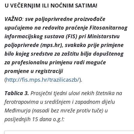
U VEČERNJIM ILI NOĆNIM SATIMA!
VAŽNO
:
sve poljoprivredne proizvođače
upućujemo na
redovito praćenje Fitosanitarnog
informacijskog sustava (FIS) pri Ministarstvu
poljoprivrede (mps.hr), svakako prije primjene
bilo kojeg sredstva za zaštitu bilja dopuštenog
za profesionalnu primjenu radi moguće
promjene u registraciji
(
http://fis.mps.hr/trazilicaszb/
).
Tablica 3.
Prosječni tjedni ulovi nekih štetnika na
ferotrapovima u središnjem i zapadnom dijelu
Međimurja (nasadi bez mreže protiv tuče) u
posljednjih 15 dana o.g.!: