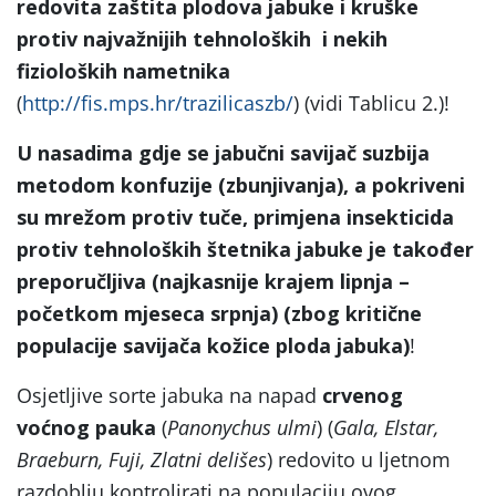
redovita zaštita plodova jabuke i kruške
protiv najvažnijih tehnoloških i nekih
fizioloških nametnika
(
http://fis.mps.hr/trazilicaszb/
) (vidi Tablicu 2.)!
U nasadima gdje se jabučni savijač suzbija
metodom konfuzije (zbunjivanja), a pokriveni
su mrežom protiv tuče, primjena insekticida
protiv tehnoloških štetnika jabuke je također
preporučljiva (najkasnije krajem lipnja –
početkom mjeseca srpnja) (zbog kritične
populacije savijača kožice ploda jabuka)
!
Osjetljive sorte jabuka na napad
crvenog
voćnog pauka
(
Panonychus ulmi
) (
Gala, Elstar,
Braeburn, Fuji, Zlatni delišes
) redovito u ljetnom
razdoblju kontrolirati na populaciju ovog