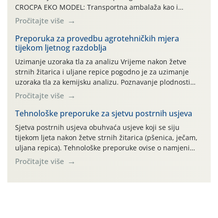
CROCPA EKO MODEL: Transportna ambalaža kao i
ambalaža drugih proizvoda koji nisu sredstva za zaštitu
Pročitajte više
bilja (npr. ambalaža od mineralnih gnojiva,) se ne
prihvaća. Korisnicima je osiguran besplatni povrat
Preporuka za provedbu agrotehničkih mjera
tijekom ljetnog razdoblja
prazne ambalaže isključivo ovih tvrtki: AGROCHEM-MAKS,
AGRONOM, ALBAUGH TKI* (PINUS […]
Uzimanje uzoraka tla za analizu Vrijeme nakon žetve
strnih žitarica i uljane repice pogodno je za uzimanje
uzoraka tla za kemijsku analizu. Poznavanje plodnosti
parcele temelj je za pravilnu gnojidbu. Samo
Pročitajte više
izbalansiranom i pravodobnom gnojidbom možemo
osigurati dobre prinose zadovoljavajuće kvalitete. Zbog
Tehnološke preporuke za sjetvu postrnih usjeva
nepoznavanja opskrbljenosti tla i njegove reakcije često
Sjetva postrnih usjeva obuhvaća usjeve koji se siju
se u praksi događa da radi […]
tijekom ljeta nakon žetve strnih žitarica (pšenica, ječam,
uljana repica). Tehnološke preporuke ovise o namjeni
usjeva, odnosno proizvodi li se krma, zrno, zelena
Pročitajte više
gnojidba ili služi kao pokrovni usjev. Najvažniji
ograničavajući čimbenik je raspoloživa vlaga u tlu pa sve
agrotehničke zahvate treba obaviti odmah nakon žetve
radi očuvanja vlage.