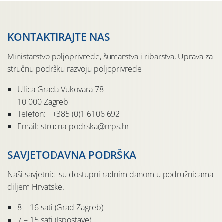
KONTAKTIRAJTE NAS
Ministarstvo poljoprivrede, šumarstva i ribarstva, Uprava za
stručnu podršku razvoju poljoprivrede
Ulica Grada Vukovara 78
10 000 Zagreb
Telefon: ++385 (0)1 6106 692
Email: strucna-podrska@mps.hr
SAVJETODAVNA PODRŠKA
Naši savjetnici su dostupni radnim danom u podružnicama
diljem Hrvatske.
8 – 16 sati (Grad Zagreb)
7 – 15 sati (Ispostave)