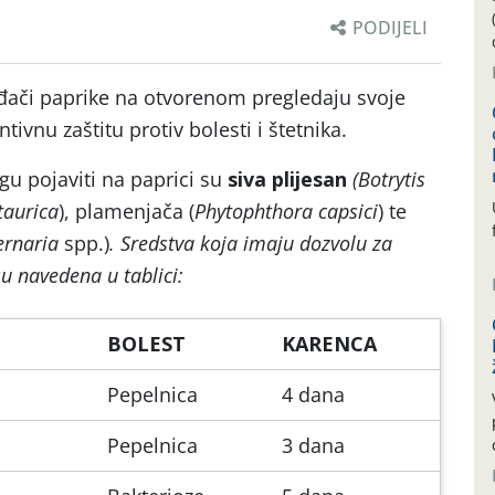
PODIJELI
đači paprike na otvorenom pregledaju svoje
ivnu zaštitu protiv bolesti i štetnika.
gu pojaviti na paprici su
siva plijesan
(Botrytis
taurica
), plamenjača (
Phytophthora capsici
) te
ernaria
spp.)
. Sredstva koja imaju dozvolu za
su navedena u tablici:
BOLEST
KARENCA
Pepelnica
4 dana
Pepelnica
3 dana