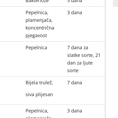
Bakterioze
5 dana
Pepelnica,
3 dana
plamenjača,
koncentrična
pjegavost
Pepelnica
7 dana za
slatke sorte, 21
dan za ljute
sorte
Bijela trulež,
7 dana
siva plijesan
Pepelnica,
3 dana