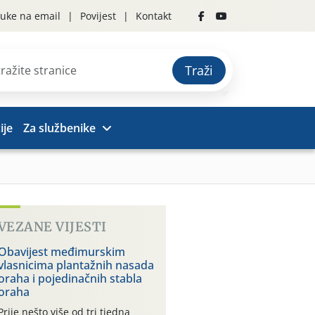
uke na email
Povijest
Kontakt
Traži
ije
Za službenike
VEZANE VIJESTI
Obavijest međimurskim
vlasnicima plantažnih nasada
oraha i pojedinačnih stabla
oraha
Prije nešto više od tri tjedna