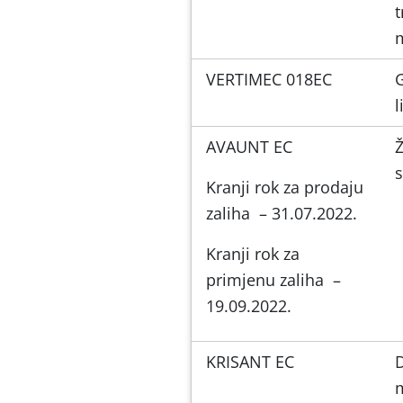
t
VERTIMEC 018EC
G
l
AVAUNT EC
s
Kranji rok za prodaju
zaliha – 31.07.2022.
Kranji rok za
primjenu zaliha –
19.09.2022.
KRISANT EC
D
m