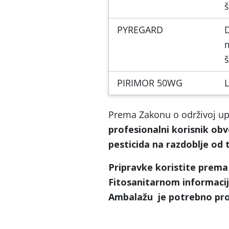
š
PYREGARD
D
m
š
PIRIMOR 50WG
L
Prema Zakonu o održivoj up
profesionalni korisnik obve
pesticida na razdoblje od 
Pripravke koristite prema
Fitosanitarnom informac
Ambalažu je potrebno prop