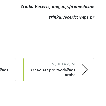
Zrinka Večerić, mag.ing.fitomedicine
zrinka.veceric@mps.hr
SLJEDEĆA VIJEST
ačima
Obavijest proizvođačima
oraha