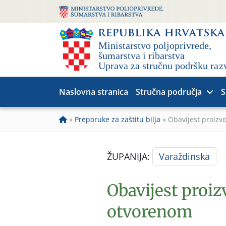
Naslovna stranica
Stručna područja
S
»
Preporuke za zaštitu bilja
»
Obavijest proiz
ŽUPANIJA:
Varaždinska
Obavijest proi
otvorenom