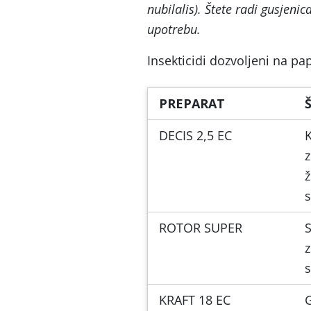
nubilalis)
. Štete radi gusjenic
upotrebu.
Insekticidi dozvoljeni na pap
PREPARAT
DECIS 2,5 EC
K
z
s
ROTOR SUPER
S
z
KRAFT 18 EC
G