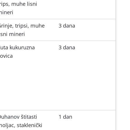
rips, muhe lisni
mineri
rinje, tripsi, muhe
3 dana
isni mineri
Žuta kukuruzna
3 dana
ovica
uhanov štitasti
1 dan
oljac, staklenički