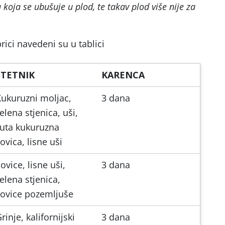
a koja se ubušuje u plod, te takav plod više nije za
rici navedeni su u tablici
ŠTETNIK
KARENCA
ukuruzni moljac,
3 dana
elena stjenica, uši,
žuta kukuruzna
ovica, lisne uši
ovice, lisne uši,
3 dana
elena stjenica,
sovice pozemljuše
rinje, kalifornijski
3 dana