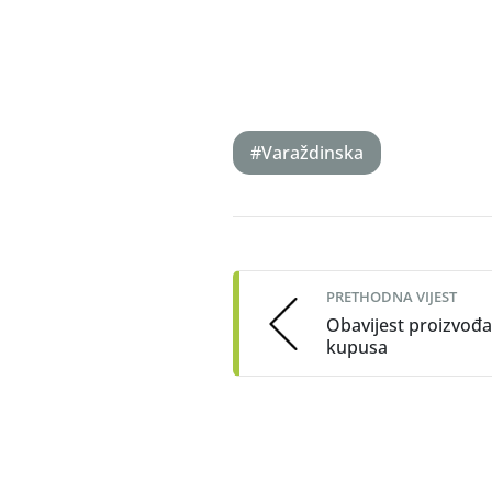
#Varaždinska
Post
navigation
PRETHODNA VIJEST
Obavijest proizvođ
kupusa