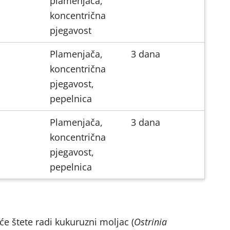
plamenjača,
koncentrična
pjegavost
Plamenjača,
3 dana
koncentrična
pjegavost,
pepelnica
Plamenjača,
3 dana
koncentrična
pjegavost,
pepelnica
će štete radi kukuruzni moljac (
Ostrinia