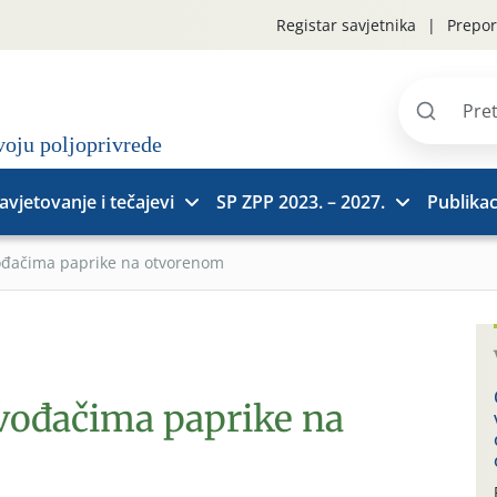
Registar savjetnika
Prepor
Pretraži
stranice
avjetovanje i tečajevi
SP ZPP 2023. – 2027.
Publikac
vođačima paprike na otvorenom
zvođačima paprike na