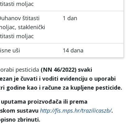
titasti moljac
uhanov štitasti
1 dan
oljac, staklenički
titasti moljac
isne uši
14 dana
orabi pesticida
(NN 46/2022) svaki
zan je čuvati i voditi evidenciju o uporabi
tri godine kao i račune za kupljene pesticide.
 uputama proizvođača ili prema
ijskom sustavu
http://fis.mps.hr/trazilicaszb/
.
isno zbrinuti.