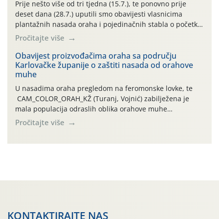
najviše temperature […]
Prije nešto više od tri tjedna (15.7.), te ponovno prije
deset dana (28.7.) uputili smo obavijesti vlasnicima
plantažnih nasada oraha i pojedinačnih stabla o početku
leta i ovogodišnjoj potrebi usmjerenog suzbijanja
Pročitajte više
orahove muhe (Rhagoletis completa)! Već dvanaest dana
traje drugi ovogodišnji “toplinski udar”, koji naročito
Obavijest proizvođačima oraha sa području
Karlovačke županije o zaštiti nasada od orahove
izražen zadnja šest dana (31.7.-05.8.), jer najviše
muhe
temperature zraka svakodnevno […]
U nasadima oraha pregledom na feromonske lovke, te
CAM_COLOR_ORAH_KŽ (Turanj, Vojnić) zabilježena je
mala populacija odraslih oblika orahove muhe
(Rhagoletis completa). Niska brojnost može se objasniti
Pročitajte više
činjenicom da je riječ o mladim nasadima s vrlo malim
urodom, što je povezano i s manjim brojem prezimjelih
jedinki. U starijim nasadima, na žutim ljepljivim Rebell
pločama s […]
KONTAKTIRAJTE NAS