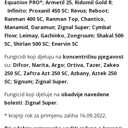
Equation PRO*; Armetil 25, Ridomil Gold R
;
Infinito;
Proxanil 450 SC; Revus; Reboot;
Ranman 400 SC, Ranman Top, Chantico,
Manamid, Daramun; Zignal Super; Cymbal
Flow; Leimay, Gachinko, Zongruum; Shakal 500
SC, Shirlan 500 SC; Enervin SC
Fungicidi koji djeluju na
koncentričnu pjegavost
su:
Difcor, Narita, Argo; Ortiva, Tazer, Zakeo
250 SC, Zaftra Azt 250 SC, Azbany, Aztek 250
SC; Signum; Zignal Super.
Fungicid koji djeluje na
obadvije navedene
bolesti
:
Zignal Super.
* krajnji rok za primjenu zaliha 16.09.2022.