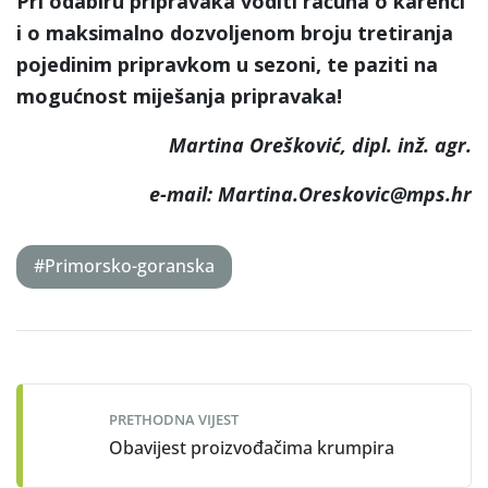
Pri odabiru pripravaka voditi računa o karenci
i o maksimalno dozvoljenom broju
tretiranja
pojedinim pripravkom u sezoni, te paziti na
mogućnost miješanja
pripravaka!
Martina Orešković, dipl. inž. agr.
e-mail: Martina.Oreskovic@mps.hr
#Primorsko-goranska
Post
navigation
PRETHODNA VIJEST
Obavijest proizvođačima krumpira