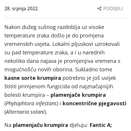
28. srpnja 2022.
PODIJELI
Nakon dužeg sušnog razdoblja uz visoke
temperature zraka došlo je do promjena
vremenskih uvjeta. Lokalni pljuskovi uzrokovali
su pad temperature zraka, a i u narednih
nekoliko dana najava je promjenjiva vremena s
mogućnošću novih oborina. Sukladno tome
kasne sorte krumpira
potrebno je još uvijek
štititi primjenom fungicida od najznačajnijih
bolesti krumpira –
plamenjače krumpira
(
Phytophtora infestans
) i
koncentrične pjegavosti
(
Alternaria solani
).
Na
plamenjaču krumpira
djeluju:
Fantic A;