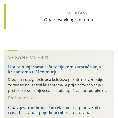
SLJEDEĆA VIJEST
Obavijest vinogradarima
VEZANE VIJESTI
Uputa o mjerama zaštite tijekom zamračivanja
krizantema u Međimurju
Sredina i druga polovica kolovoza je kritično razdoblje u
zdravstvenoj zaštiti krizantema, a prije zamračivanja u
proteklom smo mjesecu tri puta upućivali preporuke o
preventivnim mjerama zaštite krizantema od najčešćih
Pročitajte više
uzročnika bolesti, štetnika i fito-fagnih grinja (23.7., 14.7.,
06.7.)! Na početku ovog mjeseca je zabilježeno je
Obavijest međimurskim vlasnicima plantažnih
nasada oraha i pojedinačnih stabla oraha
povijesno i ekstremno vruće meteorološko razdoblje, uz