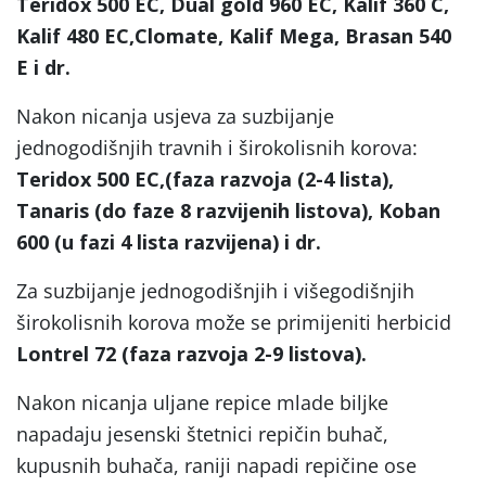
Teridox 500 EC, Dual gold 960 EC, Kalif 360 C,
Kalif 480 EC,Clomate, Kalif Mega, Brasan 540
E i dr.
Nakon nicanja usjeva za suzbijanje
jednogodišnjih travnih i širokolisnih korova:
Teridox 500 EC,(faza razvoja (2-4 lista),
Tanaris (do faze 8 razvijenih listova), Koban
600 (u fazi 4 lista razvijena) i dr.
Za suzbijanje jednogodišnjih i višegodišnjih
širokolisnih korova može se primijeniti herbicid
Lontrel 72 (faza razvoja 2-9 listova).
Nakon nicanja uljane repice mlade biljke
napadaju jesenski štetnici repičin buhač,
kupusnih buhača, raniji napadi repičine ose