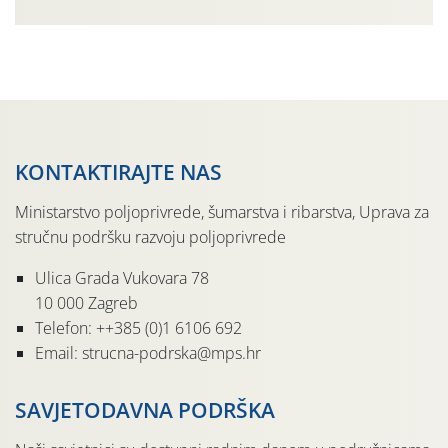
urodom, što je povezano i s manjim brojem prezimjelih
jedinki. U starijim nasadima, na žutim ljepljivim Rebell
pločama s […]
KONTAKTIRAJTE NAS
Ministarstvo poljoprivrede, šumarstva i ribarstva, Uprava za
stručnu podršku razvoju poljoprivrede
Ulica Grada Vukovara 78
10 000 Zagreb
Telefon: ++385 (0)1 6106 692
Email: strucna-podrska@mps.hr
SAVJETODAVNA PODRŠKA