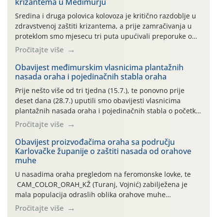
krizantema u Međimurju
Sredina i druga polovica kolovoza je kritično razdoblje u
zdravstvenoj zaštiti krizantema, a prije zamračivanja u
proteklom smo mjesecu tri puta upućivali preporuke o
preventivnim mjerama zaštite krizantema od najčešćih
Pročitajte više
uzročnika bolesti, štetnika i fito-fagnih grinja (23.7., 14.7.,
06.7.)! Na početku ovog mjeseca je zabilježeno je
Obavijest međimurskim vlasnicima plantažnih
nasada oraha i pojedinačnih stabla oraha
povijesno i ekstremno vruće meteorološko razdoblje, uz
najviše temperature […]
Prije nešto više od tri tjedna (15.7.), te ponovno prije
deset dana (28.7.) uputili smo obavijesti vlasnicima
plantažnih nasada oraha i pojedinačnih stabla o početku
leta i ovogodišnjoj potrebi usmjerenog suzbijanja
Pročitajte više
orahove muhe (Rhagoletis completa)! Već dvanaest dana
traje drugi ovogodišnji “toplinski udar”, koji naročito
Obavijest proizvođačima oraha sa području
Karlovačke županije o zaštiti nasada od orahove
izražen zadnja šest dana (31.7.-05.8.), jer najviše
muhe
temperature zraka svakodnevno […]
U nasadima oraha pregledom na feromonske lovke, te
CAM_COLOR_ORAH_KŽ (Turanj, Vojnić) zabilježena je
mala populacija odraslih oblika orahove muhe
(Rhagoletis completa). Niska brojnost može se objasniti
Pročitajte više
činjenicom da je riječ o mladim nasadima s vrlo malim