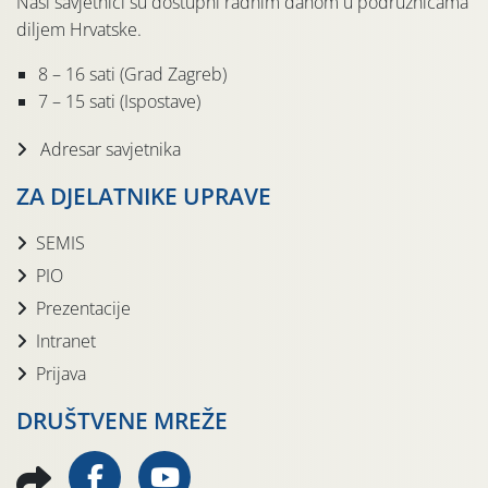
Naši savjetnici su dostupni radnim danom u podružnicama
diljem Hrvatske.
8 – 16 sati (Grad Zagreb)
7 – 15 sati (Ispostave)
Adresar savjetnika
ZA DJELATNIKE UPRAVE
SEMIS
PIO
Prezentacije
Intranet
Prijava
DRUŠTVENE MREŽE