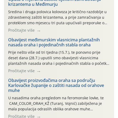
krizantema u Međimurju
Sredina i druga polovica kolovoza je kritično razdoblje u
zdravstvenoj zaštiti krizantema, a prije zamračivanja u
proteklom smo mjesecu tri puta upućivali preporuke o
preventivnim mjerama zaštite krizantema od najčešćih
Pročitajte više
uzročnika bolesti, štetnika i fito-fagnih grinja (23.7., 14.7.,
06.7.)! Na početku ovog mjeseca je zabilježeno je
Obavijest međimurskim vlasnicima plantažnih
nasada oraha i pojedinačnih stabla oraha
povijesno i ekstremno vruće meteorološko razdoblje, uz
najviše temperature […]
Prije nešto više od tri tjedna (15.7.), te ponovno prije
deset dana (28.7.) uputili smo obavijesti vlasnicima
plantažnih nasada oraha i pojedinačnih stabla o početku
leta i ovogodišnjoj potrebi usmjerenog suzbijanja
Pročitajte više
orahove muhe (Rhagoletis completa)! Već dvanaest dana
traje drugi ovogodišnji “toplinski udar”, koji naročito
Obavijest proizvođačima oraha sa području
Karlovačke županije o zaštiti nasada od orahove
izražen zadnja šest dana (31.7.-05.8.), jer najviše
muhe
temperature zraka svakodnevno […]
U nasadima oraha pregledom na feromonske lovke, te
CAM_COLOR_ORAH_KŽ (Turanj, Vojnić) zabilježena je
mala populacija odraslih oblika orahove muhe
(Rhagoletis completa). Niska brojnost može se objasniti
Pročitajte više