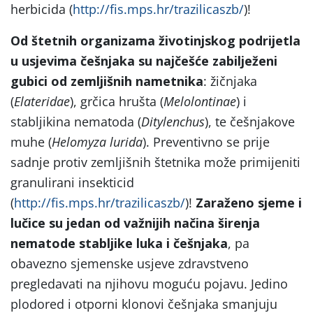
herbicida (
http://fis.mps.hr/trazilicaszb/
)!
Od štetnih organizama životinjskog podrijetla
u usjevima češnjaka su najčešće zabilježeni
gubici od zemljišnih nametnika
: žičnjaka
(
Elateridae
), grčica hrušta (
Melolontinae
) i
stabljikina nematoda (
Ditylenchus
), te češnjakove
muhe (
Helomyza lurida
). Preventivno se prije
sadnje protiv zemljišnih štetnika može primijeniti
granulirani insekticid
(
http://fis.mps.hr/trazilicaszb/
)!
Zaraženo sjeme i
lučice su jedan od važnijih načina širenja
nematode stabljike luka i češnjaka
, pa
obavezno sjemenske usjeve zdravstveno
pregledavati na njihovu moguću pojavu. Jedino
plodored i otporni klonovi češnjaka smanjuju