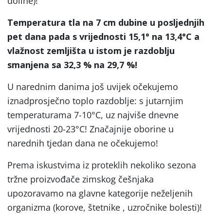
doline)!
Temperatura tla na 7 cm dubine u posljednjih
pet dana pada s vrijednosti 15,1° na 13,4°C a
vlažnost zemljišta u istom je razdoblju
smanjena sa 32,3
%
na 29,7
%
!
U narednim danima još uvijek očekujemo
iznadprosječno toplo razdoblje: s jutarnjim
temperaturama 7-10°C, uz najviše dnevne
vrijednosti 20-23°C! Značajnije oborine u
narednih tjedan dana ne očekujemo!
Prema iskustvima iz proteklih nekoliko sezona
tržne proizvođače zimskog češnjaka
upozoravamo na glavne kategorije neželjenih
organizma (korove, štetnike , uzročnike bolesti)!