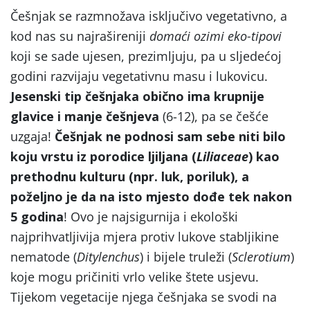
Češnjak se razmnožava isključivo vegetativno, a
kod nas su najrašireniji
domaći ozimi eko-tipovi
koji se sade ujesen, prezimljuju, pa u sljedećoj
godini razvijaju vegetativnu masu i lukovicu.
Jesenski tip češnjaka obično ima krupnije
glavice i manje češnjeva
(6-12), pa se češće
uzgaja!
Češnjak ne podnosi sam sebe niti bilo
koju vrstu iz porodice ljiljana (
Liliaceae
) kao
prethodnu kulturu (npr. luk, poriluk), a
poželjno je da na isto mjesto dođe tek nakon
5 godina
! Ovo je najsigurnija i ekološki
najprihvatljivija mjera protiv lukove stabljikine
nematode (
Ditylenchus
) i bijele truleži (
Sclerotium
)
koje mogu pričiniti vrlo velike štete usjevu.
Tijekom vegetacije njega češnjaka se svodi na