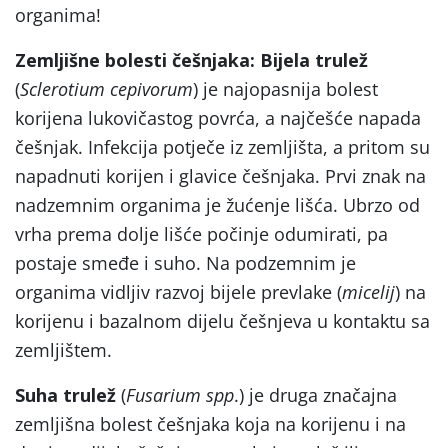
organima!
Zemljišne bolesti češnjaka: Bijela trulež
(
Sclerotium cepivorum
) je najopasnija bolest
korijena lukovičastog povrća, a najčešće napada
češnjak. Infekcija potječe iz zemljišta, a pritom su
napadnuti korijen i glavice češnjaka. Prvi znak na
nadzemnim organima je žućenje lišća. Ubrzo od
vrha prema dolje lišće počinje odumirati, pa
postaje smeđe i suho. Na podzemnim je
organima vidljiv razvoj bijele prevlake (
micelij
) na
korijenu i bazalnom dijelu češnjeva u kontaktu sa
zemljištem.
Suha trulež
(
Fusarium
spp
.) je druga značajna
zemljišna bolest češnjaka koja na korijenu i na