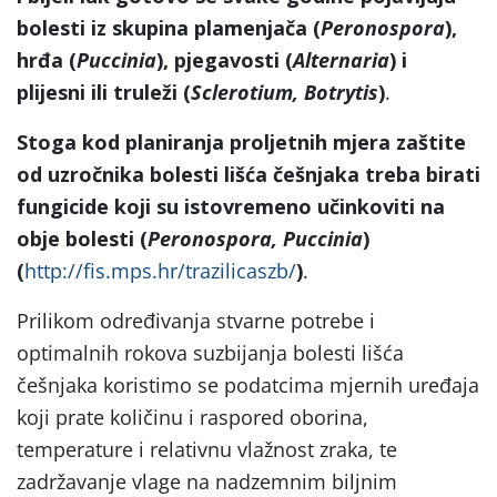
bolesti iz skupina plamenjača (
Peronospora
),
hrđa (
Puccinia
), pjegavosti (
Alternaria
) i
plijesni ili truleži (
Sclerotium, Botrytis
)
.
Stoga kod planiranja proljetnih mjera zaštite
od uzročnika bolesti lišća češnjaka treba birati
fungicide koji su istovremeno učinkoviti na
obje bolesti (
Peronospora, Puccinia
)
(
http://fis.mps.hr/trazilicaszb/
)
.
Prilikom određivanja stvarne potrebe i
optimalnih rokova suzbijanja bolesti lišća
češnjaka koristimo se podatcima mjernih uređaja
koji prate količinu i raspored oborina,
temperature i relativnu vlažnost zraka, te
zadržavanje vlage na nadzemnim biljnim