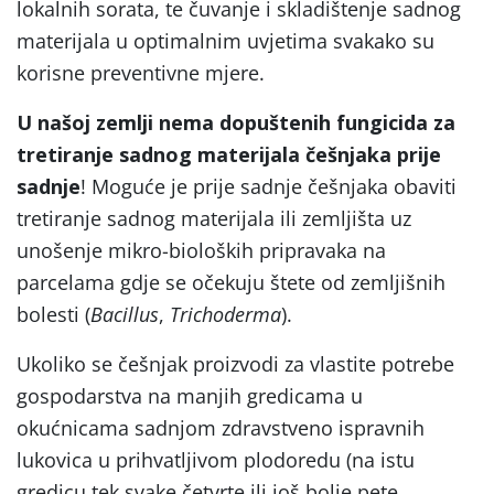
lokalnih sorata, te čuvanje i skladištenje sadnog
materijala u optimalnim uvjetima svakako su
korisne preventivne mjere.
U našoj zemlji nema dopuštenih fungicida za
tretiranje sadnog materijala češnjaka prije
sadnje
! Moguće je prije sadnje češnjaka obaviti
tretiranje sadnog materijala ili zemljišta uz
unošenje mikro-bioloških pripravaka na
parcelama gdje se očekuju štete od zemljišnih
bolesti (
Bacillus
,
Trichoderma
).
Ukoliko se češnjak proizvodi za vlastite potrebe
gospodarstva na manjih gredicama u
okućnicama sadnjom zdravstveno ispravnih
lukovica u prihvatljivom plodoredu (na istu
gredicu tek svake četvrte ili još bolje pete