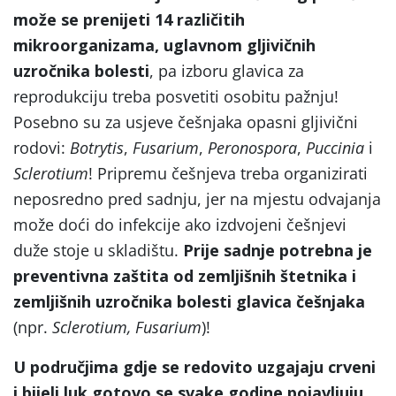
može se prenijeti 14 različitih
mikroorganizama, uglavnom gljivičnih
uzročnika bolesti
, pa izboru glavica za
reprodukciju treba posvetiti osobitu pažnju!
Posebno su za usjeve češnjaka opasni gljivični
rodovi:
Botrytis
,
Fusarium
,
Peronospora
,
Puccinia
i
Sclerotium
! Pripremu češnjeva treba organizirati
neposredno pred sadnju, jer na mjestu odvajanja
može doći do infekcije ako izdvojeni češnjevi
duže stoje u skladištu.
Prije sadnje potrebna je
preventivna zaštita od zemljišnih štetnika i
zemljišnih uzročnika bolesti glavica češnjaka
(npr.
Sclerotium, Fusarium
)!
U područjima gdje se redovito uzgajaju crveni
i bijeli luk gotovo se svake godine pojavljuju