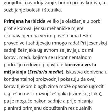
gnojidbu, navodnjavanje, borbu protiv korova, te
suzbijanje bolesti i štetnika.
Primjena herbicida
veliko je olakšanje u borbi
protiv korova, jer su mehaničke mjere
okopavanjem na većim površinama teško
provedive i zahtijevaju mnogo rada! Pri jesenskoj
sadnji češnjaka uglavnom se javljaju ozimi
korovi, među kojima se u kontinentalnom
području redovito pojavljuje
korovna vrsta
mišjakinja (
Stellaria media
)
. Iskustva dobivena u
kontinentalnoj proizvodnji pokazuju da ovaj
korov tijekom blagih zima može opasno ugroziti
uspješan rast i razvoj češnjaka (i zimskog luka),
pa je moguće nakon sadnje a prije nicanja
planirati primjenu dopuštenih rezidualnih