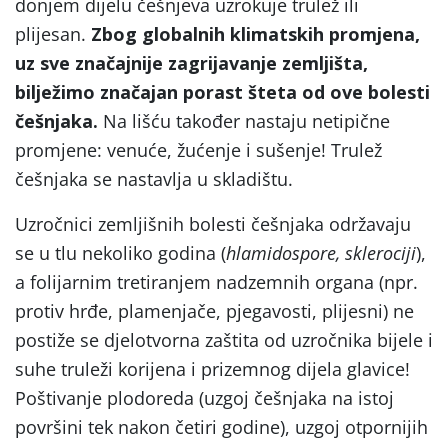
donjem dijelu češnjeva uzrokuje trulež ili
plijesan.
Zbog globalnih klimatskih promjena,
uz sve značajnije zagrijavanje zemljišta,
bilježimo značajan porast šteta od ove bolesti
češnjaka.
Na lišću također nastaju netipične
promjene: venuće, žućenje i sušenje! Trulež
češnjaka se nastavlja u skladištu.
Uzročnici zemljišnih bolesti češnjaka održavaju
se u tlu nekoliko godina (
hlamidospore, sklerociji
),
a folijarnim tretiranjem nadzemnih organa (npr.
protiv hrđe, plamenjače, pjegavosti, plijesni) ne
postiže se djelotvorna zaštita od uzročnika bijele i
suhe truleži korijena i prizemnog dijela glavice!
Poštivanje plodoreda (uzgoj češnjaka na istoj
površini tek nakon četiri godine), uzgoj otpornijih