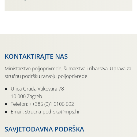
činjenicom da je riječ o mladim nasadima s vrlo malim
urodom, što je povezano i s manjim brojem prezimjelih
jedinki. U starijim nasadima, na žutim ljepljivim Rebell
pločama s […]
KONTAKTIRAJTE NAS
Ministarstvo poljoprivrede, šumarstva i ribarstva, Uprava za
stručnu podršku razvoju poljoprivrede
Ulica Grada Vukovara 78
10 000 Zagreb
Telefon: ++385 (0)1 6106 692
Email: strucna-podrska@mps.hr
SAVJETODAVNA PODRŠKA