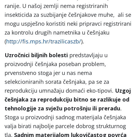
ranije. U našoj zemlji nema registriranih
insekticida za suzbijanje češnjakove muhe, ali se
mogu uspješno koristiti neki pripravci registrirani
za kontrolu drugih nametnika u češnjaku
(
http://fis.mps.hr/trazilicaszb/
).
Uzročnici biljnih bolesti
predstavljaju u
proizvodnji češnjaka poseban problem,
prvenstveno stoga jer u nas nema
selekcioniranih sorata češnjaka, pa se za
reprodukciju umnažaju domaći eko-tipovi.
Uzgoj
češnjaka za reprodukciju bitno se razlikuje od
tehnologije za svježu potrošnju ili preradu
.
Stoga u proizvodnji sadnog materijala češnjaka
valja birati najbolje parcele dobrog strukturnog
tla.
Sadnim materijalom lukovičastog povrća