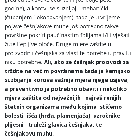
godine), a korovi se suzbijaju mehanički
(čupanjem i okopavanjem), tada je u vrijeme
pojave češnjakove muhe još potrebno takve
površine pokriti paučinastim folijama i/ili vješati
žute ljepljive ploče. Druge mjere zaštite u
proizvodnji češnjaka za vlastite potrebe u pravilu
nisu potrebne.
Ali, ako se češnjak proizvodi za
tržište na većim površinama tada je kemijsko
suzbijanje korova važnija mjera njege usjeva,
a preventivno je potrebno obaviti i nekoliko
mjera zaštite od najvažnijih i najraširenijih
štetnih organizama među kojima ističemo
bolesti lišća (hrđa, plamenjača), uzročnike
plijesni i truleži glavica češnjaka, te
češnjakovu muhu
.