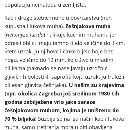
populaciju nematoda u zemljištu.
Kao i druge štetne muhe u povrćarstvu (npr.
kupusna i lukova muha),
češnjakova muha
(
Helomyza lurida
) nalikuje kućnim muhama jer
odrasli oblici imaju tamno tijelo veličine do 1 cm.
Štete uzrokuju njihove ličinke bijele boje bez
nogu, veličine do 12 mm, koje žive u mladim
biljkama (naknado se naseljavaju uzročnici
gljivičnih bolesti ili saprofiti koju uzrokuju trulež i
plijesan glavica češnjaka).
U našim su krajevima
(npr. okolica Zagreba) još sredinom 1980-tih
godina zabilježene vrlo jake zaraze
češnjakovom muhom, kojima je uništeno do
70 % biljaka
! Suzbija se na isti način kao i lukova
muha, samo tretiranja moraju biti obavljena