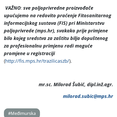
VAŽNO
:
sve poljoprivredne proizvođače
upućujemo na
redovito praćenje Fitosanitarnog
informacijskog sustava (FIS) pri Ministarstvu
poljoprivrede (mps.hr), svakako prije primjene
bilo kojeg sredstva za zaštitu bilja dopuštenog
za profesionalnu primjenu radi moguće
promjene u registraciji
(
http://fis.mps.hr/trazilicaszb/
).
mr.sc. Milorad Šubić, dipl.inž.agr.
milorad.subic@mps.hr
#Međimurska