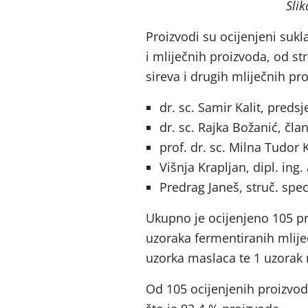
Slik
Proizvodi su ocijenjeni sukl
i mliječnih proizvoda, od st
sireva i drugih mliječnih pr
dr. sc. Samir Kalit, predsj
dr. sc. Rajka Božanić, čla
prof. dr. sc. Milna Tudor K
Višnja Krapljan, dipl. ing. 
Predrag Janeš, struč. spec.
Ukupno je ocijenjeno 105 pr
uzoraka fermentiranih mliječ
uzorka maslaca te 1 uzorak
Od 105 ocijenjenih proizvod