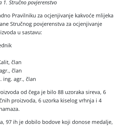
a 1. Stručno povjerenstvo
adno Pravilniku za ocjenjivanje kakvoće mlijeka
rane Stručnog povjerenstva za ocjenjivanje
oizvoda u sastavu:
ednik
n
alit, član
agr., član
 ing. agr., član
oizvoda od čega je bilo 88 uzoraka sireva, 6
nih proizvoda, 6 uzorka kiselog vrhnja i 4
 namaza.
a, 97 ih je dobilo bodove koji donose medalje,