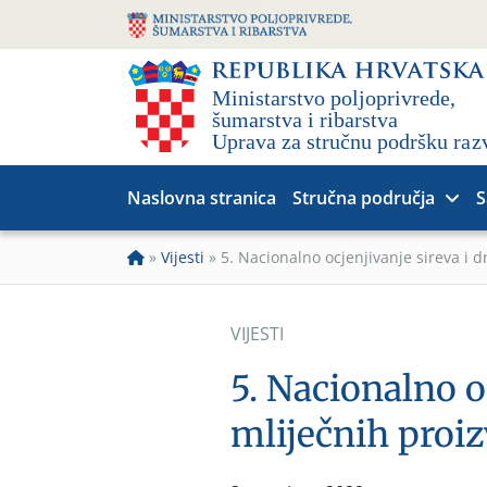
Naslovna stranica
Stručna područja
S
»
Vijesti
»
5. Nacionalno ocjenjivanje sireva i 
VIJESTI
5. Nacionalno o
mliječnih proi