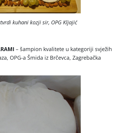
tvrdi kuhani kozji sir, OPG Kljajić
ARAMI
– šampion kvalitete u kategoriji svježih
maza, OPG-a Šmida iz Brčevca, Zagrebačka