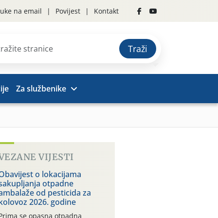
uke na email
Povijest
Kontakt
Traži
ije
Za službenike
VEZANE VIJESTI
Obavijest o lokacijama
sakupljanja otpadne
ambalaže od pesticida za
kolovoz 2026. godine
Prima se opasna otpadna