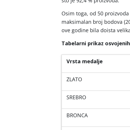
što je 92,4 % proizvoda.
Osim toga, od 50 proizvoda 
maksimalan broj bodova (20)
ove godine bila doista velik
Tabelarni prikaz osvojenih
Vrsta medalje
ZLATO
SREBRO
BRONCA