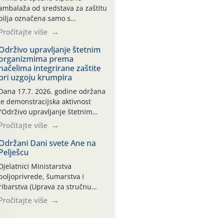
ambalaža od sredstava za zaštitu
bilja označena samo s
piktogramima i oznakom
Pročitajte više
CROCPA EKO MODEL:
Transportna ambalaža kao i
Održivo upravljanje štetnim
organizmima prema
ambalaža drugih proizvoda koji
načelima integrirane zaštite
nisu sredstva za zaštitu bilja
pri uzgoju krumpira
(npr. ambalaža od mineralnih
gnojiva,) se ne prihvaća.
Dana 17.7. 2026. godine održana
Korisnicima je osiguran
je demonstracijska aktivnost
besplatni povrat prazne
"Održivo upravljanje štetnim
ambalaže isključivo ovih tvrtki:
organizmima prema načelima
Pročitajte više
AGROCHEM-MAKS, AGRONOM,
integrirane zaštite pri uzgoju
ALBAUGH TKI* (PINUS […]
krumpira" na pokusnom polju
Održani Dani svete Ane na
Pelješcu
"Poredje", kraj naselja Belica
(ARKOD parcela ID 2445031)
Djelatnici Ministarstva
(središnji dio Međimurske
poljoprivrede, šumarstva i
županije).
ribarstva (Uprava za stručnu
podršku razvoju poljoprivrede)
Pročitajte više
sudjelovali su na tradicionalnom
Vinskom forumu, održanom