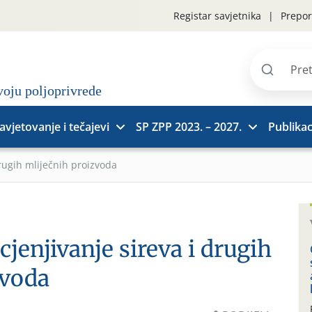
Registar savjetnika
Prepor
Pretraži
stranice
avjetovanje i tečajevi
SP ZPP 2023. – 2027.
Publikac
drugih mliječnih proizvoda
cjenjivanje sireva i drugih
zvoda