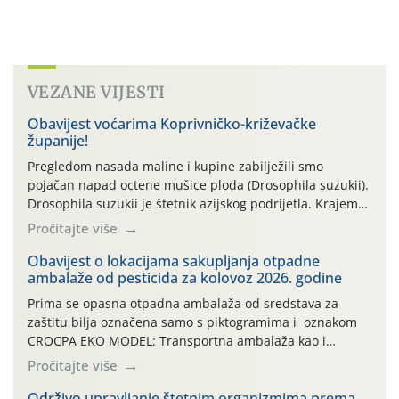
VEZANE VIJESTI
Obavijest voćarima Koprivničko-križevačke
županije!
Pregledom nasada maline i kupine zabilježili smo
pojačan napad octene mušice ploda (Drosophila suzukii).
Drosophila suzukii je štetnik azijskog podrijetla. Krajem
2010. godine prvi puta je registriran u Hrvatskoj, a u
Pročitajte više
rujnu 2016. godine na našem su području zabilježene
gospodarski važne štete. Riječ je o štetniku vrlo sličnom
Obavijest o lokacijama sakupljanja otpadne
ambalaže od pesticida za kolovoz 2026. godine
dobro poznatoj vinskoj mušici, no za razliku […]
Prima se opasna otpadna ambalaža od sredstava za
zaštitu bilja označena samo s piktogramima i oznakom
CROCPA EKO MODEL: Transportna ambalaža kao i
ambalaža drugih proizvoda koji nisu sredstva za zaštitu
Pročitajte više
bilja (npr. ambalaža od mineralnih gnojiva,) se ne
prihvaća. Korisnicima je osiguran besplatni povrat
Održivo upravljanje štetnim organizmima prema