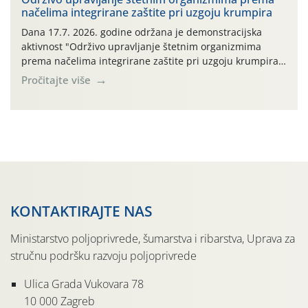
načelima integrirane zaštite pri uzgoju krumpira
prazne ambalaže isključivo ovih tvrtki: AGROCHEM-MAKS,
AGRONOM, ALBAUGH TKI* (PINUS […]
Dana 17.7. 2026. godine održana je demonstracijska
aktivnost "Održivo upravljanje štetnim organizmima
prema načelima integrirane zaštite pri uzgoju krumpira"
na pokusnom polju "Poredje", kraj naselja Belica (ARKOD
Pročitajte više
parcela ID 2445031) (središnji dio Međimurske županije).
KONTAKTIRAJTE NAS
Ministarstvo poljoprivrede, šumarstva i ribarstva, Uprava za
stručnu podršku razvoju poljoprivrede
Ulica Grada Vukovara 78
10 000 Zagreb