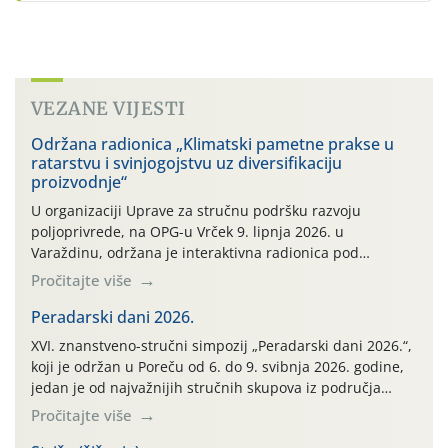
VEZANE VIJESTI
Održana radionica „Klimatski pametne prakse u
ratarstvu i svinjogojstvu uz diversifikaciju
proizvodnje“
U organizaciji Uprave za stručnu podršku razvoju
poljoprivrede, na OPG-u Vrček 9. lipnja 2026. u
Varaždinu, održana je interaktivna radionica pod
nazivom “Klimatski pametne prakse u ratarstvu i
Pročitajte više
svinjogojstvu uz diversifikaciju proizvodnje”. Radionica je
organizirana u sklopu međunarodnog projekta Climate
Peradarski dani 2026.
Farm Demo (CFD) te stručnih radnih skupina „Klima i
XVI. znanstveno-stručni simpozij „Peradarski dani 2026.“,
okoliš“ i „Ratarstvo“. Ovaj demonstracijski događaj, […]
koji je održan u Poreču od 6. do 9. svibnja 2026. godine,
jedan je od najvažnijih stručnih skupova iz područja
peradarstva u Hrvatskoj i široj regiji.
Pročitajte više