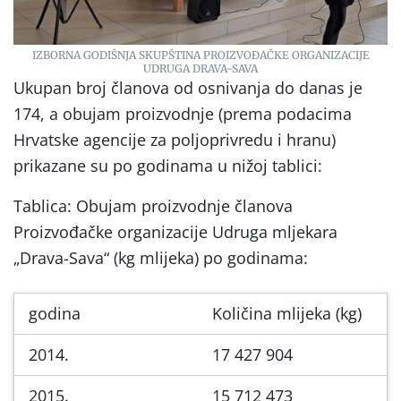
IZBORNA GODIŠNJA SKUPŠTINA PROIZVOĐAČKE ORGANIZACIJE
UDRUGA DRAVA-SAVA
Ukupan broj članova od osnivanja do danas je
174, a obujam proizvodnje (prema podacima
Hrvatske agencije za poljoprivredu i hranu)
prikazane su po godinama u nižoj tablici:
Tablica: Obujam proizvodnje članova
Proizvođačke organizacije Udruga mljekara
„Drava-Sava“ (kg mlijeka) po godinama:
godina
Količina mlijeka (kg)
2014.
17 427 904
2015.
15 712 473