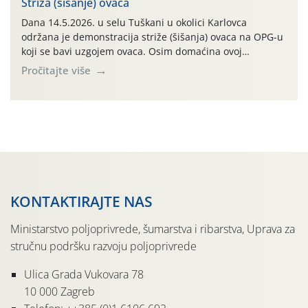
Striža (šišanje) ovaca
Dana 14.5.2026. u selu Tuškani u okolici Karlovca
održana je demonstracija striže (šišanja) ovaca na OPG-u
koji se bavi uzgojem ovaca. Osim domaćina ovoj
demonstraciji striže prisustvovalo je desetak
Pročitajte više
poljoprivrednika iz različitih dijelova Karlovačke županije.
Cilj ove edukativne prezentacije bio je na praktičan način
pokazati tehniku striže ovaca koja se jako dugo koristi u
cijelom […]
KONTAKTIRAJTE NAS
Ministarstvo poljoprivrede, šumarstva i ribarstva, Uprava za
stručnu podršku razvoju poljoprivrede
Ulica Grada Vukovara 78
10 000 Zagreb