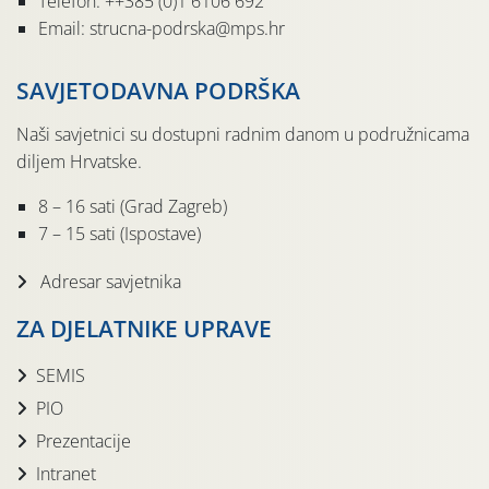
Telefon: ++385 (0)1 6106 692
Email: strucna-podrska@mps.hr
SAVJETODAVNA PODRŠKA
Naši savjetnici su dostupni radnim danom u podružnicama
diljem Hrvatske.
8 – 16 sati (Grad Zagreb)
7 – 15 sati (Ispostave)
Adresar savjetnika
ZA DJELATNIKE UPRAVE
SEMIS
PIO
Prezentacije
Intranet