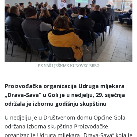
PZ NAŠ LJEŠNJAK KUNOVEC BREG
Proizvođačka organizacija Udruga mljekara
„Drava-Sava“ u Goli je u nedjelju, 29. siječnja
održala je izbornu godišnju skupštinu
U nedjelju je u Društvenom domu Općine Gola
održana izborna skupština Proizvođačke
organizacije Udruga mljekara „Drava-Sava“ koja je