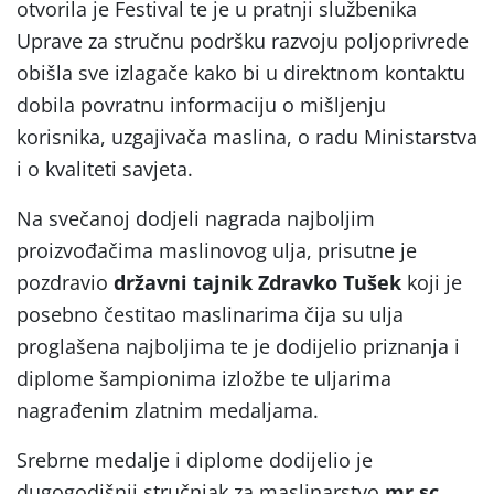
otvorila je Festival te je u pratnji službenika
Uprave za stručnu podršku razvoju poljoprivrede
obišla sve izlagače kako bi u direktnom kontaktu
dobila povratnu informaciju o mišljenju
korisnika, uzgajivača maslina, o radu Ministarstva
i o kvaliteti savjeta.
Na svečanoj dodjeli nagrada najboljim
proizvođačima maslinovog ulja, prisutne je
pozdravio
državni tajnik Zdravko Tušek
koji je
posebno čestitao maslinarima čija su ulja
proglašena najboljima te je dodijelio priznanja i
diplome šampionima izložbe te uljarima
nagrađenim zlatnim medaljama.
Srebrne medalje i diplome dodijelio je
dugogodišnji stručnjak za maslinarstvo
mr.sc.