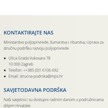
sama lokacija kolekcijskog nasada vinove loze u
ekološkom uzgoju. Naime, radi […]
KONTAKTIRAJTE NAS
Ministarstvo poljoprivrede, šumarstva i ribarstva, Uprava za
stručnu podršku razvoju poljoprivrede
Ulica Grada Vukovara 78
10 000 Zagreb
Telefon: ++385 (0)1 6106 692
Email: strucna-podrska@mps.hr
SAVJETODAVNA PODRŠKA
Naši savjetnici su dostupni radnim danom u podružnicama
diljem Hrvatske.