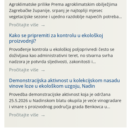
Agroklimatske prilike Prema agroklimatskim obilježjima
Zagrebačke županije, srpanj je najtopliji mjesec
vegetacijske sezone i ujedno razdoblje najvećih potreba
povrtlarskih kultura za vodom. Posljednjih godina na
Pročitajte više
području Zagrebačke županije sve su učestaliji toplinski
valovi s maksimalnim dnevnim temperaturama iznad 30
Kako se pripremiti za kontrolu u ekološkoj
proizvodnji?
°C te izraženim povećanjem evapotranspiracije. Oborine
su tijekom srpnja uglavnom neravnomjerno raspoređene
Provođenje kontrola u ekološkoj poljoprivredi često se
– dulja sušna razdoblja […]
doživljava kao administrativni teret, no stvarna svrha
nadzora je potvrda sljedivosti, zakonitosti i
vjerodostojnosti Vašeg truda na tržištu. Kontrola nije
Pročitajte više
usmjerena na kažnjavanje proizvođača, već na
potvrđivanje usklađenosti proizvodnje s propisima te
Demonstracijska aktivnost u kolekcijskom nasadu
vinove loze u ekološkom uzgoju, Nadin
osiguravanje povjerenja potrošača u ekološke proizvode.
Kako bismo Vam olakšali pripremu za nadzorne
Provedba demonstracijske aktivnost koja je održana
preglede, pripremili smo pregledan vodič kroz ključne
25.5.2026 u Nadinskom blatu okupila je veće vinogradare
korake i najčešće izazove s terena.
i vinare s proizvodnog područja grada Benkovca u
kolekcijskom nasadu autohtonih sorata vinove loze kod
Pročitajte više
vl. Tomislava Glavića iz Nadina. Nipošto nije slučajno
odabrano ovo uzorno poljoprivredno gospodarstvo kao ni