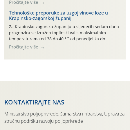
lokalitetima već su dozrele te su spremne za berbu Zbog
Pročitajte više
visokih temperatura i dugotrajnog izostanka oborina
razvoj vinove loze odvija se uredno, a zdravstveno stanje
Tehnološke preporuke za uzgoj vinove loze u
Krapinsko-zagorskoj županiji
većine vinograda je dobro. Srednje dnevne temperature
zraka […]
Za Krapinsko-zagorsku županiju u sljedećih sedam dana
prognozira se izražen toplinski val s maksimalnim
temperaturama od 38 do 40 °C od ponedjeljka do
četvrtka, uz povećan rizik od toplinskog stresa za vinovu
Pročitajte više
lozu. U petak i subotu očekuje se osvježenje uz
mogućnost lokalnih grmljavinskih pljuskova. Za regiju
izdano je i crveno upozorenje na ekstremno visoke […]
KONTAKTIRAJTE NAS
Ministarstvo poljoprivrede, šumarstva i ribarstva, Uprava za
stručnu podršku razvoju poljoprivrede