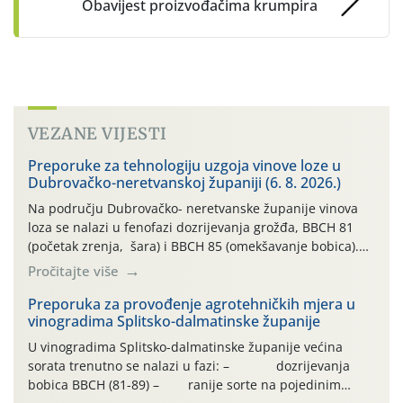
Obavijest proizvođačima krumpira
VEZANE VIJESTI
Preporuke za tehnologiju uzgoja vinove loze u
Dubrovačko-neretvanskoj županiji (6. 8. 2026.)
Na području Dubrovačko- neretvanske županije vinova
loza se nalazi u fenofazi dozrijevanja grožđa, BBCH 81
(početak zrenja, šara) i BBCH 85 (omekšavanje bobica).
Vinova loza, ovu godinu, prolazi kroz dugotrajno sušno i
Pročitajte više
vrlo vruće razdoblje, bez oborina ili vrlo malo , što
otežava normalan razvoj i sintezu kemijskih spojeva kako
Preporuka za provođenje agrotehničkih mjera u
vinogradima Splitsko-dalmatinske županije
bi se dobila vrhunska sirovina. […]
U vinogradima Splitsko-dalmatinske županije većina
sorata trenutno se nalazi u fazi: – dozrijevanja
bobica BBCH (81-89) – ranije sorte na pojedinim