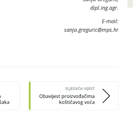
dipl.ing.agr.
-mail:
sanja.greguric@mps.hr
SLJEDEĆA VIJEST
a
Obavijest proizvođačima
ušaka
koštičavog voća