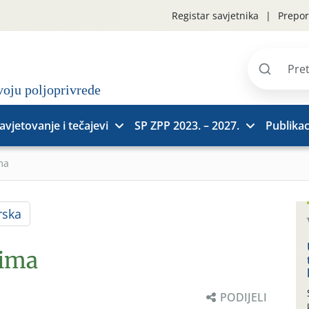
Registar savjetnika
Prepor
Pretraži
stranice
avjetovanje i tečajevi
SP ZPP 2023. – 2027.
Publikac
ma
rska
rima
PODIJELI