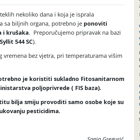
eklih nekoliko dana i koja je isprala
a sa biljnih organa, potrebno je
ponoviti
a i krušaka
. Preporučujemo pripravak na bazi
Syllit 544 SC
).
og vremena bez vjetra, pri temperaturama višim
potrebno je koristiti sukladno Fitosanitarnom
istarstva poljoprivrede ( FIS baza).
itu bilja smiju provoditi samo osobe koje su
rukovanju pesticidima.
 Gregurić,