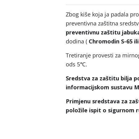
Zbog kiše koja ja padala prot
preventivna zaštitna sredstv
preventivnu zaštitu jabuk
dodina (
Chromodin S-65 ili
Tretiranje provesti za mirn
ods 5℃.
Sredstva za zaštitu bilja 
informacijskom sustavu Min
Primjenu sredstava za zašt
položile ispit o sigurnom 
Sanja