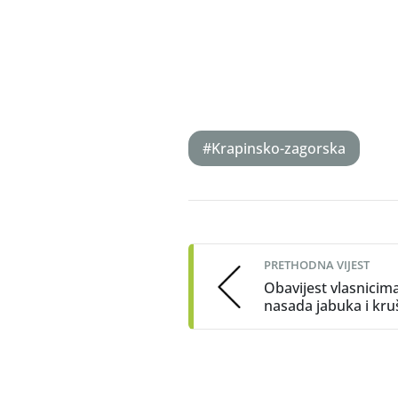
E
#Krapinsko-zagorska
Post
navigation
PRETHODNA VIJEST
Obavijest vlasnicim
nasada jabuka i kr