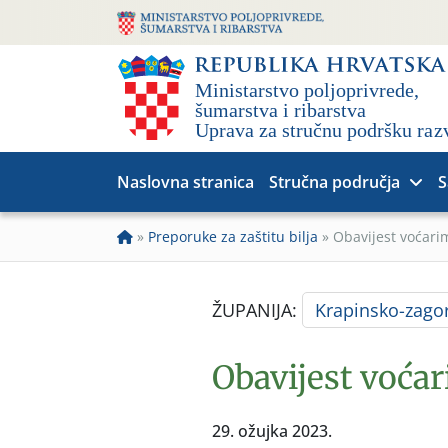
Naslovna stranica
Stručna područja
S
»
Preporuke za zaštitu bilja
»
Obavijest voćari
ŽUPANIJA:
Krapinsko-zago
Obavijest voća
29. ožujka 2023.