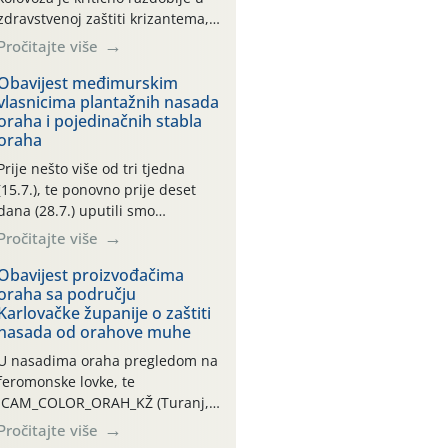
zdravstvenoj zaštiti krizantema,
a prije zamračivanja u proteklom
Pročitajte više
smo mjesecu tri puta upućivali
preporuke o preventivnim
Obavijest međimurskim
vlasnicima plantažnih nasada
mjerama zaštite krizantema od
oraha i pojedinačnih stabla
najčešćih uzročnika bolesti,
oraha
štetnika i fito-fagnih grinja (23.7.,
14.7., 06.7.)! Na početku ovog
Prije nešto više od tri tjedna
mjeseca je zabilježeno je
(15.7.), te ponovno prije deset
povijesno i ekstremno vruće
dana (28.7.) uputili smo
meteorološko razdoblje, uz
obavijesti vlasnicima plantažnih
Pročitajte više
najviše temperature […]
nasada oraha i pojedinačnih
stabla o početku leta i
Obavijest proizvođačima
oraha sa području
ovogodišnjoj potrebi usmjerenog
Karlovačke županije o zaštiti
suzbijanja orahove muhe
nasada od orahove muhe
(Rhagoletis completa)! Već
dvanaest dana traje drugi
U nasadima oraha pregledom na
ovogodišnji “toplinski udar”, koji
feromonske lovke, te
naročito izražen zadnja šest
CAM_COLOR_ORAH_KŽ (Turanj,
dana (31.7.-05.8.), jer najviše
Vojnić) zabilježena je mala
Pročitajte više
temperature zraka svakodnevno
populacija odraslih oblika