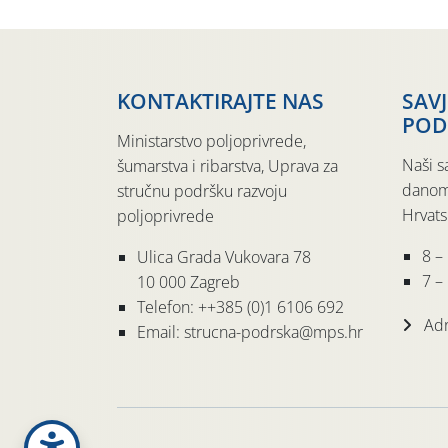
KONTAKTIRAJTE NAS
SAV
POD
Ministarstvo poljoprivrede,
Naši s
šumarstva i ribarstva, Uprava za
danom
stručnu podršku razvoju
Hrvats
poljoprivrede
8 –
Ulica Grada Vukovara 78
7 – 
10 000 Zagreb
Telefon: ++385 (0)1 6106 692
Adr
Email: strucna-podrska@mps.hr