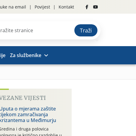
uke na email
Povijest
Kontakt
Traži
ije
Za službenike
VEZANE VIJESTI
Uputa o mjerama zaštite
tijekom zamračivanja
krizantema u Međimurju
Sredina i druga polovica
kolovoza je kritično razdoblje u