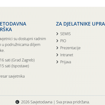
JETODAVNA
ZA DJELATNIKE UPR
RŠKA
SEMIS
avjetnici su dostupni radnim
PIO
 u podružnicama diljem
Prezentacije
ke.
Intranet
 16 sati (Grad Zagreb)
Prijava
15 sati (Ispostave)
esar savjetnika
2026 Savjetodavna | Sva prava pridržana.