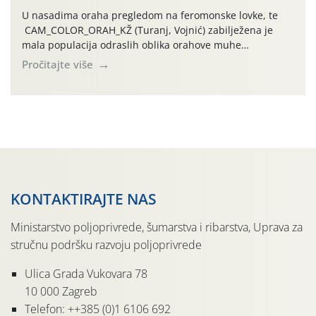
U nasadima oraha pregledom na feromonske lovke, te
CAM_COLOR_ORAH_KŽ (Turanj, Vojnić) zabilježena je
mala populacija odraslih oblika orahove muhe
(Rhagoletis completa). Niska brojnost može se objasniti
Pročitajte više
činjenicom da je riječ o mladim nasadima s vrlo malim
urodom, što je povezano i s manjim brojem prezimjelih
jedinki. U starijim nasadima, na žutim ljepljivim Rebell
pločama s […]
KONTAKTIRAJTE NAS
Ministarstvo poljoprivrede, šumarstva i ribarstva, Uprava za
stručnu podršku razvoju poljoprivrede
Ulica Grada Vukovara 78
10 000 Zagreb
Telefon: ++385 (0)1 6106 692