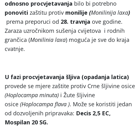
odnosno procvjetavanja
bilo bi potrebno
ponoviti
zaštitu protiv
monilije
(
Monilinija laxa
)
prema preporuci od
28. travnja
ove godine.
Zaraza uzročnikom sušenja cvijetova i rodnih
grančica (
Monilinia laxa
) moguća je sve do kraja
cvatnje.
U fazi procvjetavanja šljiva (opadanja latica)
provede se mjere zaštite protiv Crne šljivine osice
(Hoplocampa minuta)
i
Žute šljivine
osice
(Hoplocampa flava )
. Može se koristiti jedan
od dozvoljenih pripravaka:
Decis 2,5 EC,
Mospilan 20 SG.