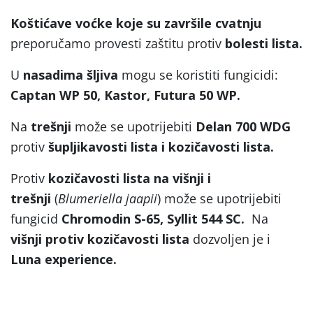
Koštićave voćke koje su završile cvatnju
preporučamo provesti zaštitu protiv
bolesti lista.
U
nasadima šljiva
mogu se koristiti fungicidi:
Captan WP 50, Kastor, Futura 50 WP.
Na
trešnji
može se upotrijebiti
Delan 700 WDG
protiv
šupljikavosti lista i kozičavosti lista.
Protiv
kozičavosti lista na višnji
i
trešnji
(
Blumeriella jaapii
) može se upotrijebiti
fungicid
Chromodin S-65, Syllit 544 SC.
Na
višnji protiv kozičavosti lista
dozvoljen je i
Luna experience.