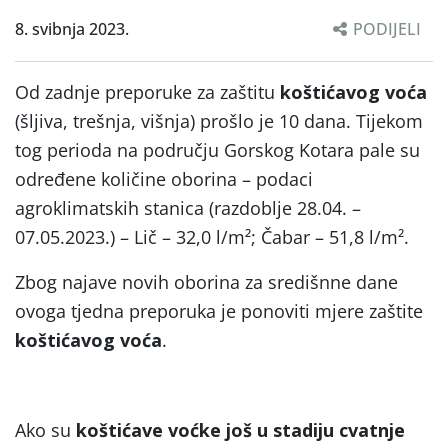
8. svibnja 2023.
PODIJELI
Od zadnje preporuke za zaštitu
koštićavog voća
(šljiva, trešnja, višnja) prošlo je 10 dana. Tijekom
tog perioda na području Gorskog Kotara pale su
određene količine oborina – podaci
agroklimatskih stanica (razdoblje 28.04. –
07.05.2023.) – Lič – 32,0 l/m²; Čabar – 51,8 l/m².
Zbog najave novih oborina za središnne dane
ovoga tjedna preporuka je ponoviti mjere zaštite
koštićavog voća
.
Ako su
koštićave voćke još u stadiju cvatnje