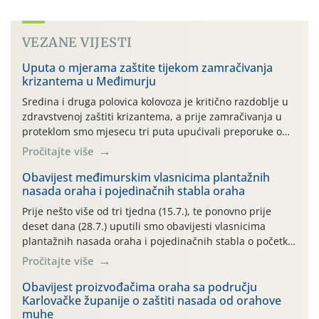
VEZANE VIJESTI
Uputa o mjerama zaštite tijekom zamračivanja
krizantema u Međimurju
Sredina i druga polovica kolovoza je kritično razdoblje u
zdravstvenoj zaštiti krizantema, a prije zamračivanja u
proteklom smo mjesecu tri puta upućivali preporuke o
preventivnim mjerama zaštite krizantema od najčešćih
Pročitajte više
uzročnika bolesti, štetnika i fito-fagnih grinja (23.7., 14.7.,
06.7.)! Na početku ovog mjeseca je zabilježeno je
Obavijest međimurskim vlasnicima plantažnih
nasada oraha i pojedinačnih stabla oraha
povijesno i ekstremno vruće meteorološko razdoblje, uz
najviše temperature […]
Prije nešto više od tri tjedna (15.7.), te ponovno prije
deset dana (28.7.) uputili smo obavijesti vlasnicima
plantažnih nasada oraha i pojedinačnih stabla o početku
leta i ovogodišnjoj potrebi usmjerenog suzbijanja
Pročitajte više
orahove muhe (Rhagoletis completa)! Već dvanaest dana
traje drugi ovogodišnji “toplinski udar”, koji naročito
Obavijest proizvođačima oraha sa području
Karlovačke županije o zaštiti nasada od orahove
izražen zadnja šest dana (31.7.-05.8.), jer najviše
muhe
temperature zraka svakodnevno […]