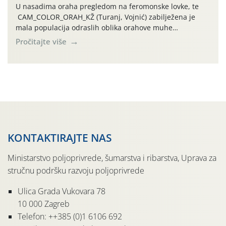
U nasadima oraha pregledom na feromonske lovke, te
CAM_COLOR_ORAH_KŽ (Turanj, Vojnić) zabilježena je
mala populacija odraslih oblika orahove muhe
(Rhagoletis completa). Niska brojnost može se objasniti
Pročitajte više
činjenicom da je riječ o mladim nasadima s vrlo malim
urodom, što je povezano i s manjim brojem prezimjelih
jedinki. U starijim nasadima, na žutim ljepljivim Rebell
pločama s […]
KONTAKTIRAJTE NAS
Ministarstvo poljoprivrede, šumarstva i ribarstva, Uprava za
stručnu podršku razvoju poljoprivrede
Ulica Grada Vukovara 78
10 000 Zagreb
Telefon: ++385 (0)1 6106 692