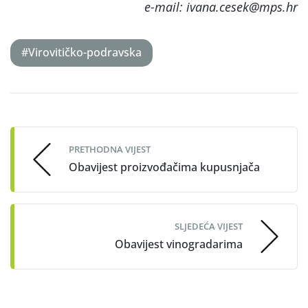
e-mail: ivana.cesek@mps.hr
#Virovitičko-podravska
Post
navigation
PRETHODNA VIJEST
Obavijest proizvođačima kupusnjača
SLJEDEĆA VIJEST
Obavijest vinogradarima