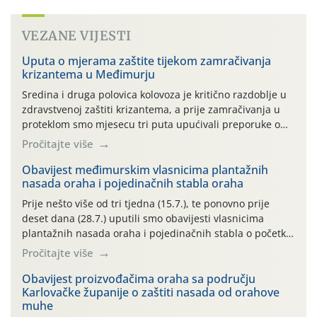
VEZANE VIJESTI
Uputa o mjerama zaštite tijekom zamračivanja
krizantema u Međimurju
Sredina i druga polovica kolovoza je kritično razdoblje u
zdravstvenoj zaštiti krizantema, a prije zamračivanja u
proteklom smo mjesecu tri puta upućivali preporuke o
preventivnim mjerama zaštite krizantema od najčešćih
Pročitajte više
uzročnika bolesti, štetnika i fito-fagnih grinja (23.7., 14.7.,
06.7.)! Na početku ovog mjeseca je zabilježeno je
Obavijest međimurskim vlasnicima plantažnih
nasada oraha i pojedinačnih stabla oraha
povijesno i ekstremno vruće meteorološko razdoblje, uz
najviše temperature […]
Prije nešto više od tri tjedna (15.7.), te ponovno prije
deset dana (28.7.) uputili smo obavijesti vlasnicima
plantažnih nasada oraha i pojedinačnih stabla o početku
leta i ovogodišnjoj potrebi usmjerenog suzbijanja
Pročitajte više
orahove muhe (Rhagoletis completa)! Već dvanaest dana
traje drugi ovogodišnji “toplinski udar”, koji naročito
Obavijest proizvođačima oraha sa području
Karlovačke županije o zaštiti nasada od orahove
izražen zadnja šest dana (31.7.-05.8.), jer najviše
muhe
temperature zraka svakodnevno […]