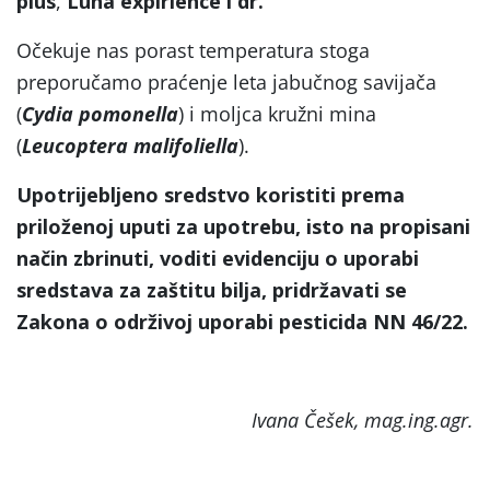
plus
,
Luna expirience i dr.
Očekuje nas porast temperatura stoga
preporučamo praćenje leta jabučnog savijača
(
Cydia pomonella
) i moljca kružni mina
(
Leucoptera malifoliella
).
Upotrijebljeno sredstvo koristiti prema
priloženoj uputi za upotrebu, isto na propisani
način zbrinuti, voditi evidenciju o uporabi
sredstava za zaštitu bilja, pridržavati se
Zakona o održivoj uporabi pesticida NN 46/22.
Ivana Češek, mag.ing.agr.