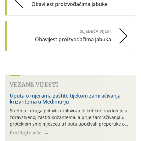
Obavijest proizvođačima jabuke
SLJEDEĆA VIJEST
Obavijest proizvođačima jabuka
VEZANE VIJESTI
Uputa o mjerama zaštite tijekom zamračivanja
krizantema u Međimurju
Sredina i druga polovica kolovoza je kritično razdoblje u
zdravstvenoj zaštiti krizantema, a prije zamračivanja u
proteklom smo mjesecu tri puta upućivali preporuke o
preventivnim mjerama zaštite krizantema od najčešćih
Pročitajte više
uzročnika bolesti, štetnika i fito-fagnih grinja (23.7., 14.7.,