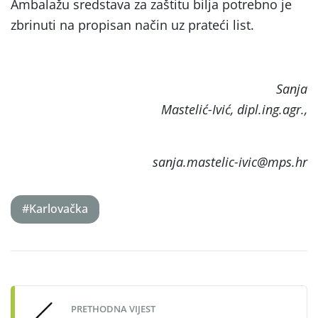
Ambalažu sredstava za zaštitu bilja potrebno je
zbrinuti na propisan način uz prateći list.
Sanja
Mastelić-Ivić, dipl.ing.agr.,
sanja.mastelic-ivic@mps.hr
#Karlovačka
Post
navigation
PRETHODNA VIJEST