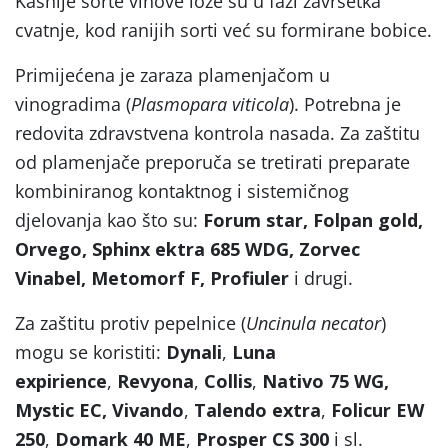
Kasnije sorte vinove loze su u fazi završetka
cvatnje, kod ranijih sorti već su formirane bobice.
Primijećena je zaraza plamenjačom u
vinogradima (
Plasmopara viticola
). Potrebna je
redovita zdravstvena kontrola nasada. Za zaštitu
od plamenjače preporuča se tretirati preparate
kombiniranog kontaktnog i sistemičnog
djelovanja kao što su:
Forum star, Folpan gold,
Orvego, Sphinx ektra 685 WDG, Zorvec
Vinabel, Metomorf F, Profiuler
i drugi.
Za zaštitu protiv pepelnice (
Uncinula necator
)
mogu se koristiti:
Dynali
,
Luna
expirience
,
Revyona
,
Collis
,
Nativo 75 WG,
Mystic EC,
Vivando
,
Talendo extra
,
Folicur EW
250
,
Domark 40 ME
,
Prosper CS 300
i sl.