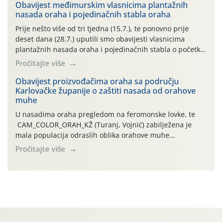
06.7.)! Na početku ovog mjeseca je zabilježeno je
Obavijest međimurskim vlasnicima plantažnih
nasada oraha i pojedinačnih stabla oraha
povijesno i ekstremno vruće meteorološko razdoblje, uz
najviše temperature […]
Prije nešto više od tri tjedna (15.7.), te ponovno prije
deset dana (28.7.) uputili smo obavijesti vlasnicima
plantažnih nasada oraha i pojedinačnih stabla o početku
leta i ovogodišnjoj potrebi usmjerenog suzbijanja
Pročitajte više
orahove muhe (Rhagoletis completa)! Već dvanaest dana
traje drugi ovogodišnji “toplinski udar”, koji naročito
Obavijest proizvođačima oraha sa području
Karlovačke županije o zaštiti nasada od orahove
izražen zadnja šest dana (31.7.-05.8.), jer najviše
muhe
temperature zraka svakodnevno […]
U nasadima oraha pregledom na feromonske lovke, te
CAM_COLOR_ORAH_KŽ (Turanj, Vojnić) zabilježena je
mala populacija odraslih oblika orahove muhe
(Rhagoletis completa). Niska brojnost može se objasniti
Pročitajte više
činjenicom da je riječ o mladim nasadima s vrlo malim
urodom, što je povezano i s manjim brojem prezimjelih
jedinki. U starijim nasadima, na žutim ljepljivim Rebell
pločama s […]