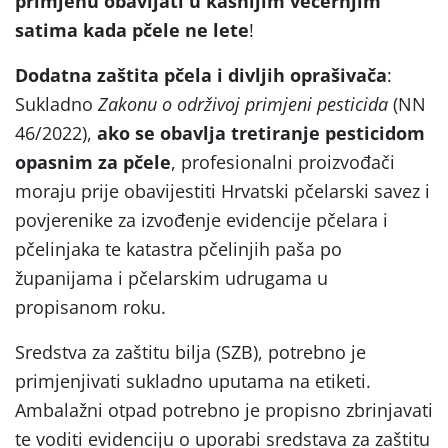
primjenu obavljati u kasnijim večernjim
satima kada pčele ne lete
!
Dodatna zaštita pčela i divljih oprašivača
:
Sukladno
Zakonu o održivoj primjeni pesticida
(NN
46/2022),
ako se obavlja tretiranje pesticidom
opasnim za pčele
, profesionalni proizvođači
moraju prije obavijestiti Hrvatski pčelarski savez i
povjerenike za izvođenje evidencije pčelara i
pčelinjaka te katastra pčelinjih paša po
županijama i pčelarskim udrugama u
propisanom roku.
Sredstva za zaštitu bilja (SZB), potrebno je
primjenjivati sukladno uputama na etiketi.
Ambalažni otpad potrebno je propisno zbrinjavati
te voditi evidenciju o uporabi sredstava za zaštitu