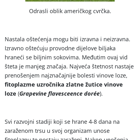
Odrasli oblik američkog cvrčka.
Nastala oštećenja mogu biti izravna i neizravna.
Izravno oštećuju provodne dijelove biljaka
hraneći se biljnim sokovima. Međutim ovaj vid
šteta je manjeg značaja. Najveća štetnost nastaje
prenošenjem najznačajnije bolesti vinove loze,
fitoplazme uzročnika zlatne žutice vinove
loze
(
Grapevine flavesceence dor
ée
).
Svi razvojni stadiji koji se hrane 4-8 dana na
zaraženom trsu u svoj organizam unose
fitoplaznu te postaju zaraženi. Nakon unošenja,