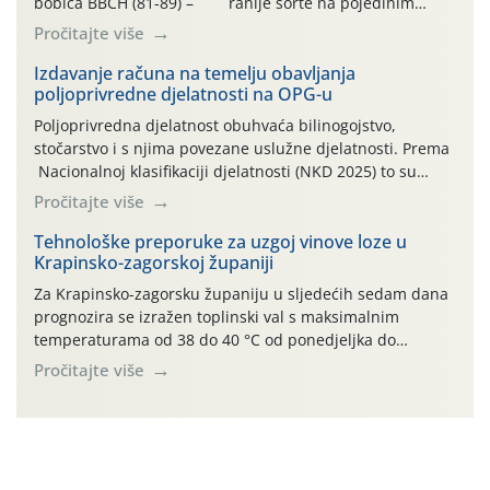
bobica BBCH (81-89) – ranije sorte na pojedinim
lokalitetima već su dozrele te su spremne za berbu Zbog
Pročitajte više
visokih temperatura i dugotrajnog izostanka oborina
razvoj vinove loze odvija se uredno, a zdravstveno stanje
Izdavanje računa na temelju obavljanja
poljoprivredne djelatnosti na OPG-u
većine vinograda je dobro. Srednje dnevne temperature
zraka […]
Poljoprivredna djelatnost obuhvaća bilinogojstvo,
stočarstvo i s njima povezane uslužne djelatnosti. Prema
Nacionalnoj klasifikaciji djelatnosti (NKD 2025) to su
skupne 01.1, 01.2, 01.3, 01.4, 01.5 i 01.6. Djelatnost
Pročitajte više
prerade poljoprivrednih proizvoda je svako djelovanje na
poljoprivredni proizvod čiji je rezultat proizvod koji
Tehnološke preporuke za uzgoj vinove loze u
Krapinsko-zagorskoj županiji
također može biti poljoprivredni proizvod poput npr.
maslinovog ulja, bučinog ulja, vino od […]
Za Krapinsko-zagorsku županiju u sljedećih sedam dana
prognozira se izražen toplinski val s maksimalnim
temperaturama od 38 do 40 °C od ponedjeljka do
četvrtka, uz povećan rizik od toplinskog stresa za vinovu
Pročitajte više
lozu. U petak i subotu očekuje se osvježenje uz
mogućnost lokalnih grmljavinskih pljuskova. Za regiju
izdano je i crveno upozorenje na ekstremno visoke […]