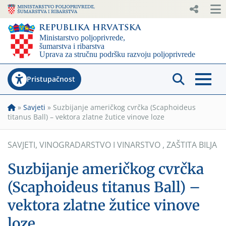
Pristupačnost
»
Savjeti
»
Suzbijanje američkog cvrčka (Scaphoideus
titanus Ball) – vektora zlatne žutice vinove loze
SAVJETI
,
VINOGRADARSTVO I VINARSTVO
,
ZAŠTITA BILJA
Suzbijanje američkog cvrčka
(Scaphoideus titanus Ball) –
vektora zlatne žutice vinove
loze