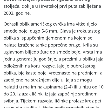
stoljeća, dok je u Hrvatskoj prvi puta zabilježena
2003. godine.
Odrasli oblik američkog cvrčka ima vitko tijelo
smeđe boje, dugo 5-6 mm. Glava je trokutastog
oblika s ispupčenim tjemenom na kojem se
nalaze izražene tanke poprečne pruge. Krila su
uglavnom blijedo žute do smeđe boje. Vrsta ima
jednu generaciju godišnje, a prezimi u obliku jaja
odloženih na koru rozgve. Jaje je bubrežastog
oblika, bjelkaste boje, vretenasto na prednjem, a
zaobljeno na stražnjem dijelu. Jaja se mogu
nalaziti u malim nakupinama (2-4) ili u nizu od 10
do 20. Izlazak ličinki iz jaja započinje sredinom
svibnja. Tijekom razvoja, ličinke prolaze kroz pet
razvojnih stadija. Ličinke prvih razvojnih stadija