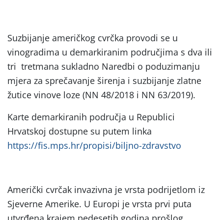
Suzbijanje američkog cvrčka provodi se u
vinogradima u demarkiranim područjima s dva ili
tri tretmana sukladno Naredbi o poduzimanju
mjera za sprečavanje širenja i suzbijanje zlatne
žutice vinove loze (NN 48/2018 i NN 63/2019).
Karte demarkiranih područja u Republici
Hrvatskoj dostupne su putem linka
https://fis.mps.hr/propisi/biljno-zdravstvo
Američki cvrčak invazivna je vrsta podrijetlom iz
Sjeverne Amerike. U Europi je vrsta prvi puta
utvrđena krajem pedesetih godina prošlog