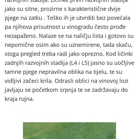
jako su sitne, prozirne s karakteristične dvije
pjege na zatku . Teško ih je utvrditi bez povećala
pa njihova prisutnost u vinogradu često prođe
nezapaženo. Nalaze se na naličju lista i gotovo su
nepomične osim ako su uznemirene, tada skaču,
stoga pregled treba radi jako oprezno. Kod ličinki
zadnjih razvojnih stadija (L4 i L5) jasno su uočljive
tamne pjege nepravilna oblika na tijelu, te su
vidljivi začeci krila. Odrasli oblici na vinovoj lozi
javljaju se početkom srpnja te se zadržavaju do
kraja rujna.