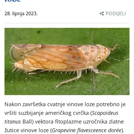
28. lipnja 2023.
PODIJELI
Nakon završetka cvatnje vinove loze potrebno je
vršiti suzbijanje američkog cvrčka (
Scapoideus
titanus
Ball) vektora fitoplazme uzročnika zlatne
žutice vinove loze (
Grapevine flavesceence dorée
).