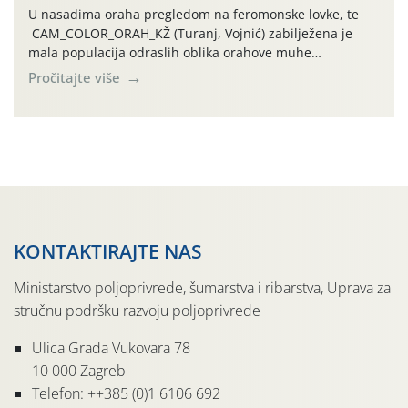
U nasadima oraha pregledom na feromonske lovke, te
CAM_COLOR_ORAH_KŽ (Turanj, Vojnić) zabilježena je
mala populacija odraslih oblika orahove muhe
(Rhagoletis completa). Niska brojnost može se objasniti
Pročitajte više
činjenicom da je riječ o mladim nasadima s vrlo malim
urodom, što je povezano i s manjim brojem prezimjelih
jedinki. U starijim nasadima, na žutim ljepljivim Rebell
pločama s […]
KONTAKTIRAJTE NAS
Ministarstvo poljoprivrede, šumarstva i ribarstva, Uprava za
stručnu podršku razvoju poljoprivrede
Ulica Grada Vukovara 78
10 000 Zagreb
Telefon: ++385 (0)1 6106 692