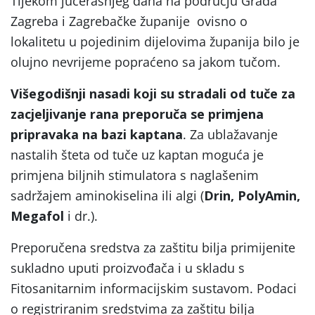
Tijekom jučerašnjeg dana na području Grada
Zagreba i Zagrebačke županije ovisno o
lokalitetu u pojedinim dijelovima županija bilo je
olujno nevrijeme popraćeno sa jakom tučom.
Višegodišnji nasadi koji su stradali od tuče za
zacjeljivanje rana preporuča se primjena
pripravaka na bazi kaptana
. Za ublažavanje
nastalih šteta od tuče uz kaptan moguća je
primjena biljnih stimulatora s naglašenim
sadržajem aminokiselina ili algi (
Drin, PolyAmin,
Megafol
i dr.).
Preporučena sredstva za zaštitu bilja primijenite
sukladno uputi proizvođača i u skladu s
Fitosanitarnim informacijskim sustavom. Podaci
o registriranim sredstvima za zaštitu bilja