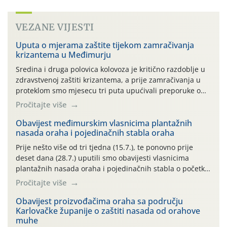
VEZANE VIJESTI
Uputa o mjerama zaštite tijekom zamračivanja
krizantema u Međimurju
Sredina i druga polovica kolovoza je kritično razdoblje u
zdravstvenoj zaštiti krizantema, a prije zamračivanja u
proteklom smo mjesecu tri puta upućivali preporuke o
preventivnim mjerama zaštite krizantema od najčešćih
Pročitajte više
uzročnika bolesti, štetnika i fito-fagnih grinja (23.7., 14.7.,
06.7.)! Na početku ovog mjeseca je zabilježeno je
Obavijest međimurskim vlasnicima plantažnih
nasada oraha i pojedinačnih stabla oraha
povijesno i ekstremno vruće meteorološko razdoblje, uz
najviše temperature […]
Prije nešto više od tri tjedna (15.7.), te ponovno prije
deset dana (28.7.) uputili smo obavijesti vlasnicima
plantažnih nasada oraha i pojedinačnih stabla o početku
leta i ovogodišnjoj potrebi usmjerenog suzbijanja
Pročitajte više
orahove muhe (Rhagoletis completa)! Već dvanaest dana
traje drugi ovogodišnji “toplinski udar”, koji naročito
Obavijest proizvođačima oraha sa području
Karlovačke županije o zaštiti nasada od orahove
izražen zadnja šest dana (31.7.-05.8.), jer najviše
muhe
temperature zraka svakodnevno […]