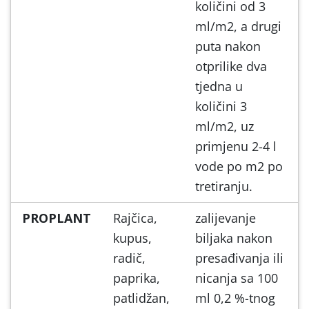
količini od 3
ml/m2, a drugi
puta nakon
otprilike dva
tjedna u
količini 3
ml/m2, uz
primjenu 2-4 l
vode po m2 po
tretiranju.
PROPLANT
Rajčica,
zalijevanje
kupus,
biljaka nakon
radič,
presađivanja ili
paprika,
nicanja sa 100
patlidžan,
ml 0,2 %-tnog