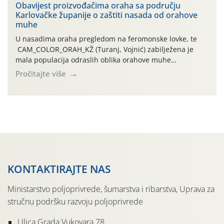
traje drugi ovogodišnji “toplinski udar”, koji naročito
Obavijest proizvođačima oraha sa području
Karlovačke županije o zaštiti nasada od orahove
izražen zadnja šest dana (31.7.-05.8.), jer najviše
muhe
temperature zraka svakodnevno […]
U nasadima oraha pregledom na feromonske lovke, te
CAM_COLOR_ORAH_KŽ (Turanj, Vojnić) zabilježena je
mala populacija odraslih oblika orahove muhe
(Rhagoletis completa). Niska brojnost može se objasniti
Pročitajte više
činjenicom da je riječ o mladim nasadima s vrlo malim
urodom, što je povezano i s manjim brojem prezimjelih
jedinki. U starijim nasadima, na žutim ljepljivim Rebell
pločama s […]
KONTAKTIRAJTE NAS
Ministarstvo poljoprivrede, šumarstva i ribarstva, Uprava za
stručnu podršku razvoju poljoprivrede
Ulica Grada Vukovara 78