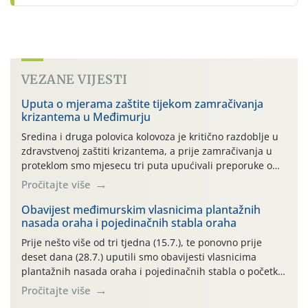
VEZANE VIJESTI
Uputa o mjerama zaštite tijekom zamračivanja
krizantema u Međimurju
Sredina i druga polovica kolovoza je kritično razdoblje u
zdravstvenoj zaštiti krizantema, a prije zamračivanja u
proteklom smo mjesecu tri puta upućivali preporuke o
preventivnim mjerama zaštite krizantema od najčešćih
Pročitajte više
uzročnika bolesti, štetnika i fito-fagnih grinja (23.7., 14.7.,
06.7.)! Na početku ovog mjeseca je zabilježeno je
Obavijest međimurskim vlasnicima plantažnih
nasada oraha i pojedinačnih stabla oraha
povijesno i ekstremno vruće meteorološko razdoblje, uz
najviše temperature […]
Prije nešto više od tri tjedna (15.7.), te ponovno prije
deset dana (28.7.) uputili smo obavijesti vlasnicima
plantažnih nasada oraha i pojedinačnih stabla o početku
leta i ovogodišnjoj potrebi usmjerenog suzbijanja
Pročitajte više
orahove muhe (Rhagoletis completa)! Već dvanaest dana