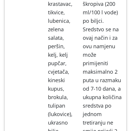
krastavac,
škropiva (200
tikvice,
ml/100 l vode)
lubenica,
po biljci.
zelena
Sredstvo se na
salata,
ovaj način i za
peršin,
ovu namjenu
kelj, kelj
može
pupčar,
primijeniti
cvjetača,
maksimalno 2
kineski
puta u razmaku
kupus,
od 7-10 dana, a
brokula,
ukupna količina
tulipan
sredstva po
(lukovice),
jednom
ukrasno
tretiranju ne
bilje
smije prijeći 2