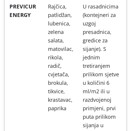
PREVICUR
Rajčica,
U rasadnicima
ENERGY
patlidžan,
(kontejneri za
lubenica,
uzgoj
zelena
presadnica,
salata,
gredice za
matovilac,
sijanje). S
rikola,
jednim
radič,
tretiranjem
cvjetača,
prilikom sjetve
brokula,
u količini 6
tikvice,
ml/m2 ili u
krastavac,
razdvojenoj
paprika
primjeni, prvi
puta prilikom
sijanja u