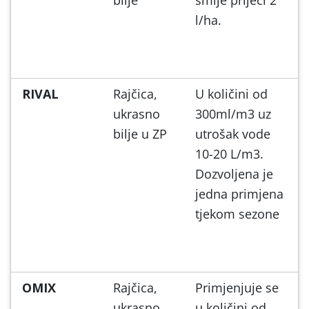
l/ha.
RIVAL
Rajčica,
U količini od
ukrasno
300ml/m3 uz
bilje u ZP
utrošak vode
10-20 L/m3.
Dozvoljena je
jedna primjena
tjekom sezone
OMIX
Rajčica,
Primjenjuje se
ukrasno
u količini od