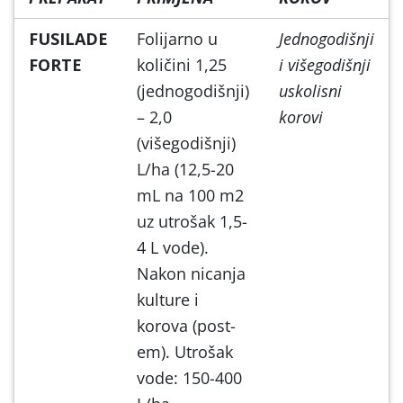
FUSILADE
Folijarno u
Jednogodišnji
FORTE
količini 1,25
i višegodišnji
(jednogodišnji)
uskolisni
– 2,0
korovi
(višegodišnji)
L/ha (12,5-20
mL na 100 m2
uz utrošak 1,5-
4 L vode).
Nakon nicanja
kulture i
korova (post-
em). Utrošak
vode: 150-400