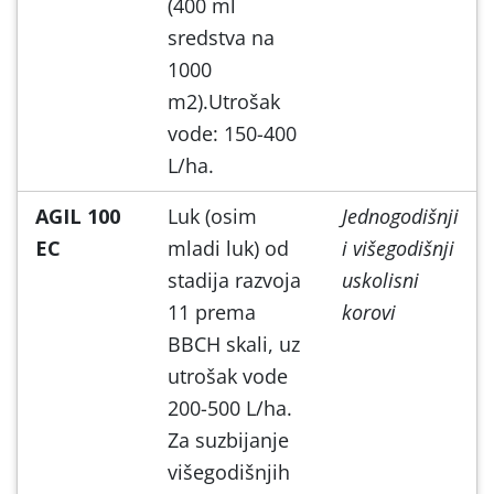
(400 ml
sredstva na
1000
m2).Utrošak
vode: 150-400
L/ha.
AGIL 100
Luk (osim
Jednogodišnji
EC
mladi luk) od
i višegodišnji
stadija razvoja
uskolisni
11 prema
korovi
BBCH skali, uz
utrošak vode
200-500 L/ha.
Za suzbijanje
višegodišnjih