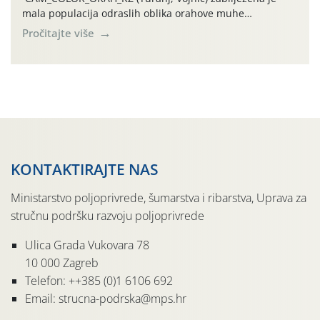
mala populacija odraslih oblika orahove muhe
(Rhagoletis completa). Niska brojnost može se objasniti
Pročitajte više
činjenicom da je riječ o mladim nasadima s vrlo malim
urodom, što je povezano i s manjim brojem prezimjelih
jedinki. U starijim nasadima, na žutim ljepljivim Rebell
pločama s […]
KONTAKTIRAJTE NAS
Ministarstvo poljoprivrede, šumarstva i ribarstva, Uprava za
stručnu podršku razvoju poljoprivrede
Ulica Grada Vukovara 78
10 000 Zagreb
Telefon: ++385 (0)1 6106 692
Email: strucna-podrska@mps.hr