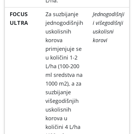
L/ha.
FOCUS
Za suzbijanje
Jednogodišnji
ULTRA
jednogodišnjih
i višegodišnji
uskolisnih
uskolisni
korova
korovi
primjenjuje se
u količini 1-2
L/ha (100-200
ml sredstva na
1000 m2), a za
suzbijanje
višegodišnjih
uskolisnih
korova u
količini 4 L/ha