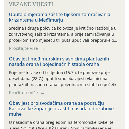
VEZANE VIJESTI
Uputa o mjerama zaštite tijekom zamračivanja
krizantema u Međimurju
Sredina i druga polovica kolovoza je kritično razdoblje u
zdravstvenoj zaštiti krizantema, a prije zamračivanja u
proteklom smo mjesecu tri puta upućivali preporuke o
preventivnim mjerama zaštite krizantema od najčešćih
Pročitajte više
uzročnika bolesti, štetnika i fito-fagnih grinja (23.7., 14.7.,
06.7.)! Na početku ovog mjeseca je zabilježeno je
Obavijest međimurskim vlasnicima plantažnih
nasada oraha i pojedinačnih stabla oraha
povijesno i ekstremno vruće meteorološko razdoblje, uz
najviše temperature […]
Prije nešto više od tri tjedna (15.7.), te ponovno prije
deset dana (28.7.) uputili smo obavijesti vlasnicima
plantažnih nasada oraha i pojedinačnih stabla o početku
leta i ovogodišnjoj potrebi usmjerenog suzbijanja
Pročitajte više
orahove muhe (Rhagoletis completa)! Već dvanaest dana
traje drugi ovogodišnji “toplinski udar”, koji naročito
Obavijest proizvođačima oraha sa području
Karlovačke županije o zaštiti nasada od orahove
izražen zadnja šest dana (31.7.-05.8.), jer najviše
muhe
temperature zraka svakodnevno […]
U nasadima oraha pregledom na feromonske lovke, te
CAM_COLOR_ORAH_KŽ (Turanj, Vojnić) zabilježena je