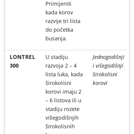
Primijeniti
kada korov
razvije tri lista
do početka
busanja.
LONTREL
U stadiju
Jednogodišnji
300
razvoja 2 – 4
i višegodišnji
lista luka, kada
širokolisni
širokolisni
korovi
korovi imaju 2
– 6 listova ili u
stadiju rozete
višegodišnjih
širokolisnih