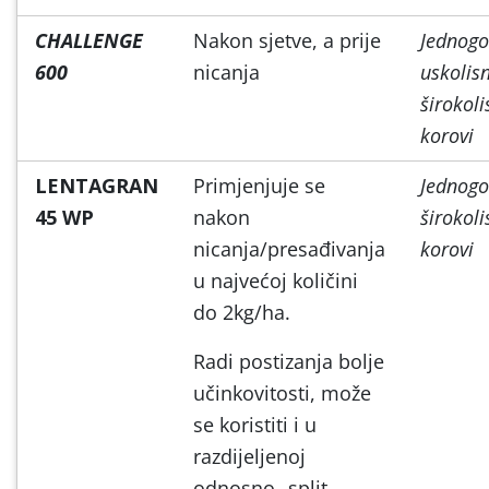
CHALLENGE
Nakon sjetve, a prije
Jednogo
600
nicanja
uskolisn
širokoli
korovi
LENTAGRAN
Primjenjuje se
Jednogo
45 WP
nakon
širokoli
nicanja/presađivanja
korovi
u najvećoj količini
do 2kg/ha.
Radi postizanja bolje
učinkovitosti, može
se koristiti i u
razdijeljenoj
odnosno „split