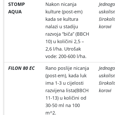
STOMP
Nakon nicanja
Jednogo
AQUA
kulture (post-em)
uskolisn
kada se kultura
širokoli
nalazi u stadiju
korovi
razvoja “biča” (BBCH
10) u količini 2,5 –
2,6 l/ha. Utrošak
vode: 200-600 l/ha.
FILON 80 EC
Rano poslije nicanja
Jednogo
(post-em), kada luk
uskolisn
ima 1-3 u cijelosti
širokoli
razvijena lista(BBCH
korovi
11-13) u količini od
30-50 ml na 100
m^2.