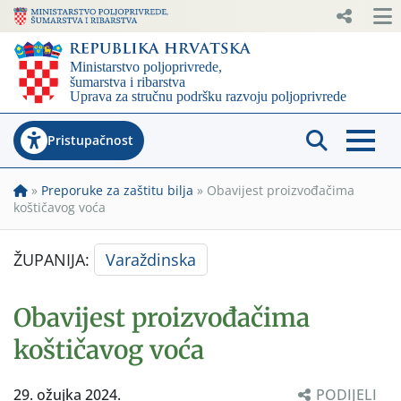
Pristupačnost
»
Preporuke za zaštitu bilja
»
Obavijest proizvođačima
koštičavog voća
ŽUPANIJA:
Varaždinska
Obavijest proizvođačima
koštičavog voća
29. ožujka 2024.
PODIJELI