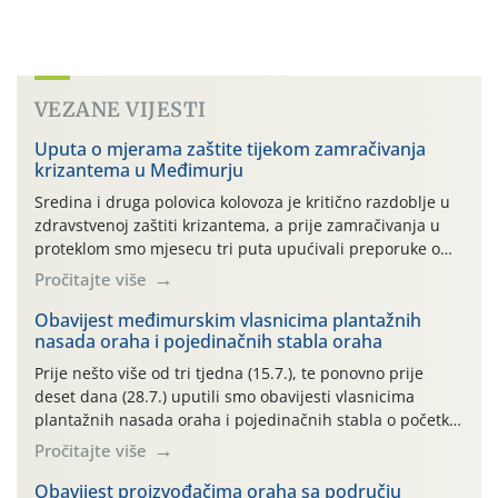
VEZANE VIJESTI
Uputa o mjerama zaštite tijekom zamračivanja
krizantema u Međimurju
Sredina i druga polovica kolovoza je kritično razdoblje u
zdravstvenoj zaštiti krizantema, a prije zamračivanja u
proteklom smo mjesecu tri puta upućivali preporuke o
preventivnim mjerama zaštite krizantema od najčešćih
Pročitajte više
uzročnika bolesti, štetnika i fito-fagnih grinja (23.7., 14.7.,
06.7.)! Na početku ovog mjeseca je zabilježeno je
Obavijest međimurskim vlasnicima plantažnih
nasada oraha i pojedinačnih stabla oraha
povijesno i ekstremno vruće meteorološko razdoblje, uz
najviše temperature […]
Prije nešto više od tri tjedna (15.7.), te ponovno prije
deset dana (28.7.) uputili smo obavijesti vlasnicima
plantažnih nasada oraha i pojedinačnih stabla o početku
leta i ovogodišnjoj potrebi usmjerenog suzbijanja
Pročitajte više
orahove muhe (Rhagoletis completa)! Već dvanaest dana
traje drugi ovogodišnji “toplinski udar”, koji naročito
Obavijest proizvođačima oraha sa području