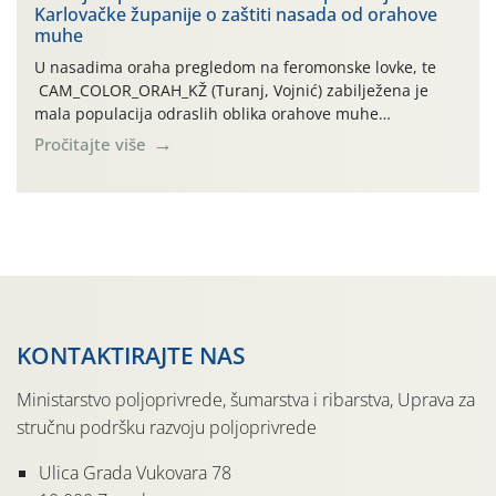
Karlovačke županije o zaštiti nasada od orahove
izražen zadnja šest dana (31.7.-05.8.), jer najviše
muhe
temperature zraka svakodnevno […]
U nasadima oraha pregledom na feromonske lovke, te
CAM_COLOR_ORAH_KŽ (Turanj, Vojnić) zabilježena je
mala populacija odraslih oblika orahove muhe
(Rhagoletis completa). Niska brojnost može se objasniti
Pročitajte više
činjenicom da je riječ o mladim nasadima s vrlo malim
urodom, što je povezano i s manjim brojem prezimjelih
jedinki. U starijim nasadima, na žutim ljepljivim Rebell
pločama s […]
KONTAKTIRAJTE NAS
Ministarstvo poljoprivrede, šumarstva i ribarstva, Uprava za
stručnu podršku razvoju poljoprivrede
Ulica Grada Vukovara 78