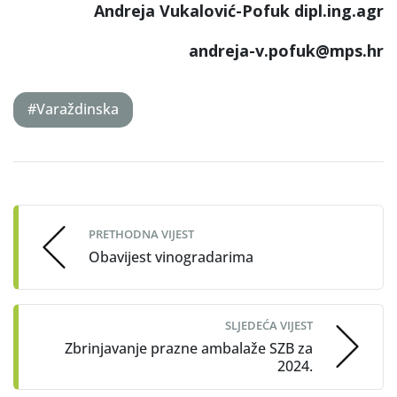
Andreja Vukalović-Pofuk dipl.ing.agr
andreja-v.pofuk
@mps.hr
#Varaždinska
Post
navigation
PRETHODNA VIJEST
Obavijest vinogradarima
SLJEDEĆA VIJEST
Zbrinjavanje prazne ambalaže SZB za
2024.