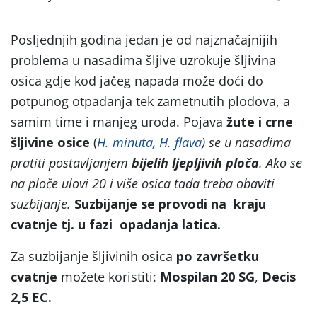
Posljednjih godina jedan je od najznačajnijih
problema u nasadima šljive uzrokuje šljivina
osica gdje kod jačeg napada može doći do
potpunog otpadanja tek zametnutih plodova, a
samim time i manjeg uroda. Pojava
žute i crne
šljivine osice
(
H. minuta, H. flava
)
se u nasadima
pratiti postavljanjem
bijelih ljepljivih ploča
. Ako se
na ploče ulovi 20 i više osica tada treba obaviti
suzbijanje.
Suzbijanje se provodi
na kraju
cvatnje
tj. u fazi opadanja latica.
Za suzbijanje šljivinih osica
po završetku
cvatnje
možete koristiti:
Mospilan 20 SG
,
Decis
2,5 EC.