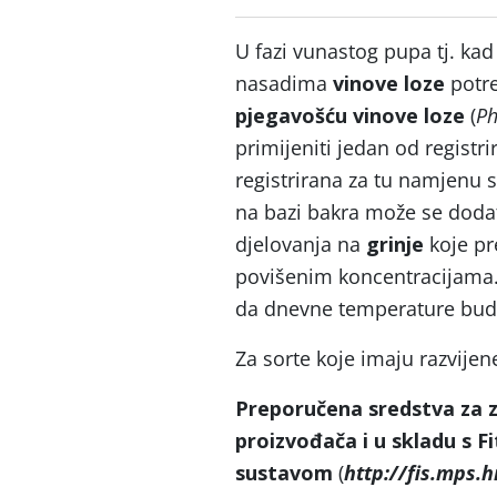
U fazi vunastog pupa tj. kad
nasadima
vinove loze
potre
pjegavošću
vinove loze
(
Ph
primijeniti jedan od registr
registrirana za tu namjenu 
na bazi bakra može se dodat
djelovanja na
grinje
koje pre
povišenim koncentracijama.
da dnevne temperature bud
Za sorte koje imaju razvijene
Preporučena sredstva za za
proizvođača i u skladu s F
sustavom
(
http://fis.mps.h