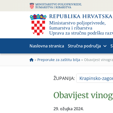
Naslovna stranica
Stručna područja
S
»
Preporuke za zaštitu bilja
»
Obavijest vinogr
ŽUPANIJA:
Krapinsko-zago
Obavijest vino
29. ožujka 2024.