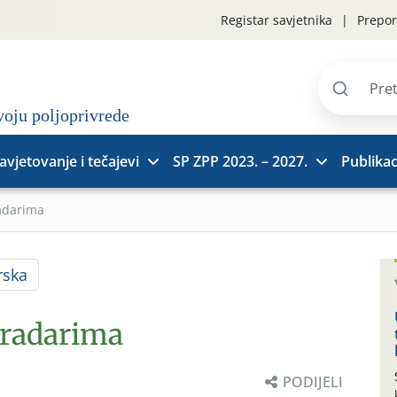
Registar savjetnika
Prepor
Pretraži
stranice
avjetovanje i tečajevi
SP ZPP 2023. – 2027.
Publikac
adarima
rska
gradarima
PODIJELI