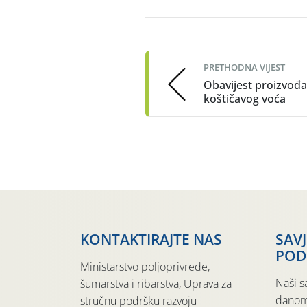
Post
navigation
PRETHODNA VIJEST
Obavijest proizvođ
koštičavog voća
KONTAKTIRAJTE NAS
SAV
POD
Ministarstvo poljoprivrede,
Naši s
šumarstva i ribarstva, Uprava za
danom
stručnu podršku razvoju