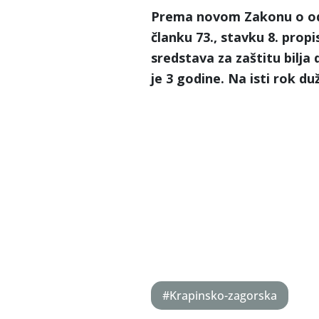
Prema novom Zakonu o održ
članku 73., stavku 8. propi
sredstava za zaštitu bilja d
je 3 godine. Na isti rok du
Sanj
E
#Krapinsko-zagorska