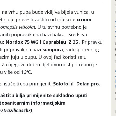
 na vrhu pupa bude vidljiva bijela vunica, u
bno je provesti zaštitu od infekcije
crnom
omopsis viticola
). U tu svrhu potrebno je
iranih pripravaka na bazi bakra. Sredstva
su:
Nordox 75 WG i Cuprablau Z 35 .
Pripravku
i pripravak na bazi
sumpora
, radi sporednog
zimljuju u pupu. U ovoj fazi koristi se u
 Za njegovu dobru djelotvornost potrebno je
u više od 16℃.
 listiće treba primijeniti
Solofol
ili
Delan pro
.
štitu bilja primijenite sukladno uputi
itosanitarnim informacijskim
r/trazilicaszb/)