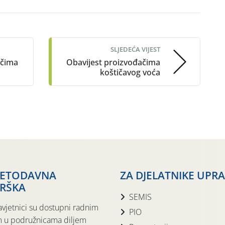
SLJEDEĆA VIJEST
ačima
Obavijest proizvođačima
koštičavog voća
JETODAVNA
ZA DJELATNIKE UPR
RŠKA
SEMIS
avjetnici su dostupni radnim
PIO
 u podružnicama diljem