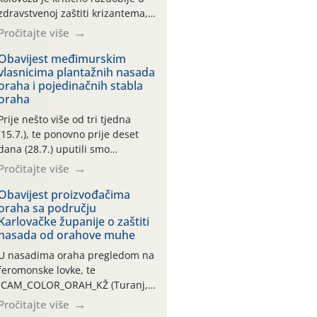
zdravstvenoj zaštiti krizantema,
a prije zamračivanja u proteklom
Pročitajte više
smo mjesecu tri puta upućivali
preporuke o preventivnim
Obavijest međimurskim
vlasnicima plantažnih nasada
mjerama zaštite krizantema od
oraha i pojedinačnih stabla
najčešćih uzročnika bolesti,
oraha
štetnika i fito-fagnih grinja (23.7.,
14.7., 06.7.)! Na početku ovog
Prije nešto više od tri tjedna
mjeseca je zabilježeno je
(15.7.), te ponovno prije deset
povijesno i ekstremno vruće
dana (28.7.) uputili smo
meteorološko razdoblje, uz
obavijesti vlasnicima plantažnih
Pročitajte više
najviše temperature […]
nasada oraha i pojedinačnih
stabla o početku leta i
Obavijest proizvođačima
oraha sa području
ovogodišnjoj potrebi usmjerenog
Karlovačke županije o zaštiti
suzbijanja orahove muhe
nasada od orahove muhe
(Rhagoletis completa)! Već
dvanaest dana traje drugi
U nasadima oraha pregledom na
ovogodišnji “toplinski udar”, koji
feromonske lovke, te
naročito izražen zadnja šest
CAM_COLOR_ORAH_KŽ (Turanj,
dana (31.7.-05.8.), jer najviše
Vojnić) zabilježena je mala
Pročitajte više
temperature zraka svakodnevno
populacija odraslih oblika