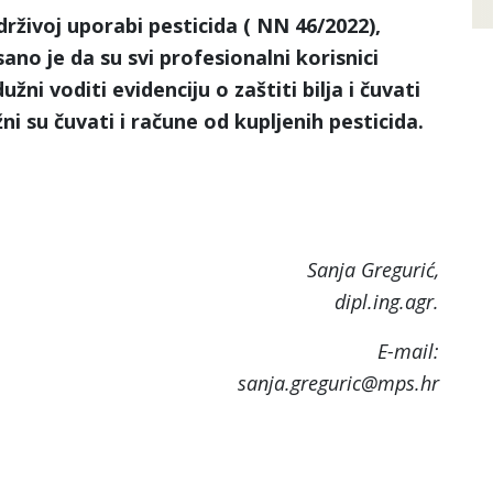
ivoj uporabi pesticida ( NN 46/2022),
sano je da su svi profesionalni korisnici
užni voditi evidenciju o zaštiti bilja i čuvati
žni su čuvati i račune od kupljenih pesticida.
a Gregurić,
dipl.ing.agr.
-mail:
sanja.greguric@mps.hr