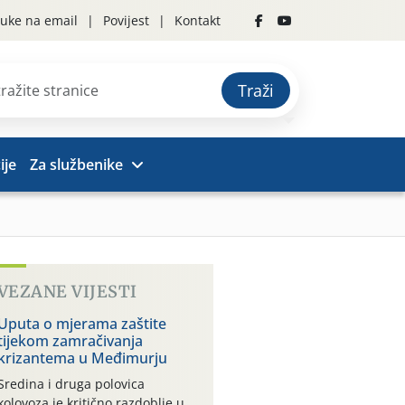
uke na email
Povijest
Kontakt
Traži
ije
Za službenike
VEZANE VIJESTI
Uputa o mjerama zaštite
tijekom zamračivanja
krizantema u Međimurju
Sredina i druga polovica
kolovoza je kritično razdoblje u