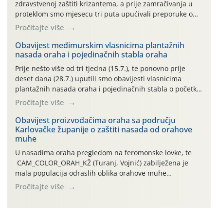
zdravstvenoj zaštiti krizantema, a prije zamračivanja u
proteklom smo mjesecu tri puta upućivali preporuke o
preventivnim mjerama zaštite krizantema od najčešćih
Pročitajte više
uzročnika bolesti, štetnika i fito-fagnih grinja (23.7., 14.7.,
06.7.)! Na početku ovog mjeseca je zabilježeno je
Obavijest međimurskim vlasnicima plantažnih
nasada oraha i pojedinačnih stabla oraha
povijesno i ekstremno vruće meteorološko razdoblje, uz
najviše temperature […]
Prije nešto više od tri tjedna (15.7.), te ponovno prije
deset dana (28.7.) uputili smo obavijesti vlasnicima
plantažnih nasada oraha i pojedinačnih stabla o početku
leta i ovogodišnjoj potrebi usmjerenog suzbijanja
Pročitajte više
orahove muhe (Rhagoletis completa)! Već dvanaest dana
traje drugi ovogodišnji “toplinski udar”, koji naročito
Obavijest proizvođačima oraha sa području
Karlovačke županije o zaštiti nasada od orahove
izražen zadnja šest dana (31.7.-05.8.), jer najviše
muhe
temperature zraka svakodnevno […]
U nasadima oraha pregledom na feromonske lovke, te
CAM_COLOR_ORAH_KŽ (Turanj, Vojnić) zabilježena je
mala populacija odraslih oblika orahove muhe
(Rhagoletis completa). Niska brojnost može se objasniti
Pročitajte više
činjenicom da je riječ o mladim nasadima s vrlo malim
urodom, što je povezano i s manjim brojem prezimjelih
jedinki. U starijim nasadima, na žutim ljepljivim Rebell