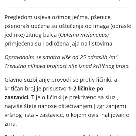
Pregledom usjeva ozimog ječma, pšenice,
pšenoraži uočena su oštećenja od imaga (odrasle
jedinke) žitnog balca (
Oulema melanopus),
primjećena su i odložena jaja na listovima.
Opravdanim se smatra više od 25 odraslih /m².
Trenutno njihova brojnost nije iznad kritičnog broja.
Glavno suzbijanje provodi se protiv ličinki, a
kritičan broj je prisustvo
1-2 ličinke po
zastavici.
Tijelo ličinki je prekriveno sa sluzi,
najviše štete nanose oštećivanjem (izgrizanjem)
vršnog lista – zastavice, o kojem ovisi nalijevanje
zrna.