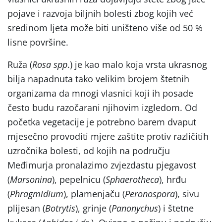
pojave i razvoja biljnih bolesti zbog kojih već
sredinom ljeta može biti uništeno više od 50 %
lisne površine.
Ruža (
Rosa spp
.) je kao malo koja vrsta ukrasnog
bilja napadnuta tako velikim brojem štetnih
organizama da mnogi vlasnici koji ih posade
često budu razočarani njihovim izgledom. Od
početka vegetacije je potrebno barem dvaput
mjesečno provoditi mjere zaštite protiv različitih
uzročnika bolesti, od kojih na području
Međimurja pronalazimo zvjezdastu pjegavost
(
Marsonina
), pepelnicu (
Sphaerotheca
), hrđu
(
Phragmidium
), plamenjaču (
Peronospora
), sivu
plijesan (
Botrytis
), grinje (
Panonychus
) i štetne