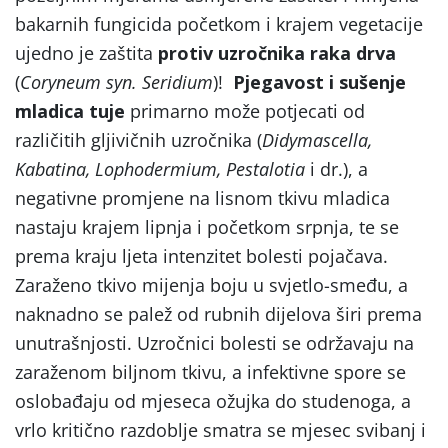
bakarnih fungicida početkom i krajem vegetacije
ujedno je zaštita
protiv uzročnika raka drva
(
Coryneum syn. Seridium
)!
Pjegavost i sušenje
mladica tuje
primarno može potjecati od
različitih gljivičnih uzročnika (
Didymascella,
Kabatina, Lophodermium, Pestalotia
i dr.), a
negativne promjene na lisnom tkivu mladica
nastaju krajem lipnja i početkom srpnja, te se
prema kraju ljeta intenzitet bolesti pojačava.
Zaraženo tkivo mijenja boju u svjetlo-smeđu, a
naknadno se palež od rubnih dijelova širi prema
unutrašnjosti. Uzročnici bolesti se održavaju na
zaraženom biljnom tkivu, a infektivne spore se
oslobađaju od mjeseca ožujka do studenoga, a
vrlo kritično razdoblje smatra se mjesec svibanj i