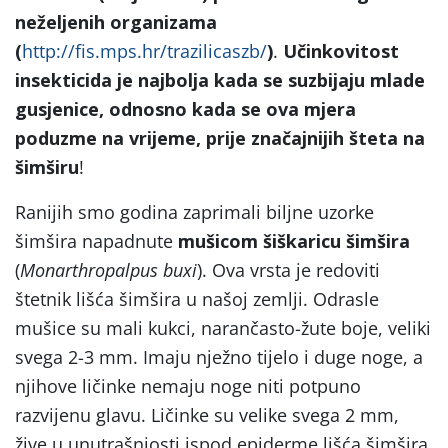
neželjenih organizama
(
http://fis.mps.hr/trazilicaszb/
)
.
Učinkovitost
insekticida je najbolja kada se suzbijaju mlade
gusjenice, odnosno kada se ova mjera
poduzme na vrijeme, prije značajnijih šteta na
šimširu
!
Ranijih smo godina zaprimali biljne uzorke
šimšira napadnute
mušicom
šiškaricu šimšira
(
Monarthropalpus buxi
). Ova vrsta je redoviti
štetnik lišća šimšira u našoj zemlji. Odrasle
mušice su mali kukci, narančasto-žute boje, veliki
svega 2-3 mm. Imaju nježno tijelo i duge noge, a
njihove ličinke nemaju noge niti potpuno
razvijenu glavu. Ličinke su velike svega 2 mm,
žive u unutrašnjosti ispod epiderme lišća šimšira