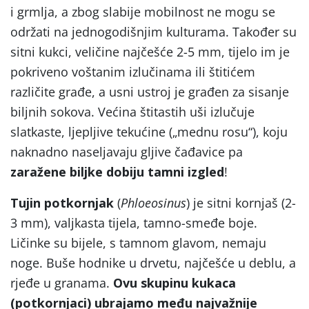
i grmlja, a zbog slabije mobilnost ne mogu se
održati na jednogodišnjim kulturama. Također su
sitni kukci, veličine najčešće 2-5 mm, tijelo im je
pokriveno voštanim izlučinama ili štitićem
različite građe, a usni ustroj je građen za sisanje
biljnih sokova. Većina štitastih uši izlučuje
slatkaste, ljepljive tekućine („mednu rosu“), koju
naknadno naseljavaju gljive čađavice pa
zaražene biljke dobiju tamni izgled
!
Tujin potkornjak
(
Phloeosinus
) je sitni kornjaš (2-
3 mm), valjkasta tijela, tamno-smeđe boje.
Ličinke su bijele, s tamnom glavom, nemaju
noge. Buše hodnike u drvetu, najčešće u deblu, a
rjeđe u granama.
Ovu skupinu kukaca
(potkornjaci) ubrajamo među najvažnije