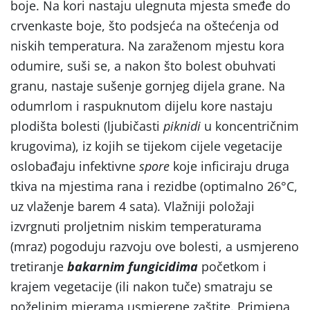
boje. Na kori nastaju ulegnuta mjesta smeđe do
crvenkaste boje, što podsjeća na oštećenja od
niskih temperatura. Na zaraženom mjestu kora
odumire, suši se, a nakon što bolest obuhvati
granu, nastaje sušenje gornjeg dijela grane. Na
odumrlom i raspuknutom dijelu kore nastaju
plodišta bolesti (ljubičasti
piknidi
u koncentričnim
krugovima), iz kojih se tijekom cijele vegetacije
oslobađaju infektivne
spore
koje inficiraju druga
tkiva na mjestima rana i rezidbe (optimalno 26°C,
uz vlaženje barem 4 sata). Vlažniji položaji
izvrgnuti proljetnim niskim temperaturama
(mraz) pogoduju razvoju ove bolesti, a usmjereno
tretiranje
bakarnim
fungicidima
početkom i
krajem vegetacije (ili nakon tuče) smatraju se
poželjnim mjerama usmjerene zaštite. Primjena