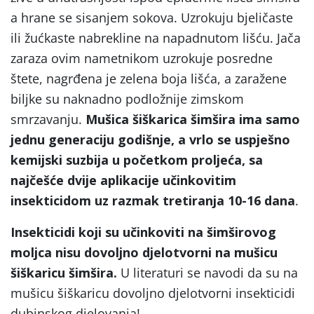
a hrane se sisanjem sokova. Uzrokuju bjeličaste
ili žućkaste nabrekline na napadnutom lišću. Jača
zaraza ovim nametnikom uzrokuje posredne
štete, nagrđena je zelena boja lišća, a zaražene
biljke su naknadno podložnije zimskom
smrzavanju.
Mušica šiškarica šimšira ima samo
jednu generaciju godišnje, a vrlo se uspješno
kemijski suzbija u početkom proljeća, sa
najčešće dvije aplikacije učinkovitim
insekticidom uz razmak tretiranja 10-16 dana
.
Insekticidi koji su učinkoviti na šimširovog
moljca nisu dovoljno djelotvorni na mušicu
šiškaricu šimšira.
U literaturi se navodi da su na
mušicu šiškaricu dovoljno djelotvorni insekticidi
dubinskog djelovanja!