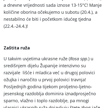
a dnevne vrijednosti sada iznose 13-15°C! Manje
količine oborina očekujemo u subotu (20.4.), a
nestabilno će biti i početkom idućeg tjedna
(22.4.-24.4.)!
Zaštita ruža
U takvim uvjetima ukrasne ruže (
Rosa spp
.) u
središnjem dijelu Županije intenzivno su
razvijale lišće i mladica već u drugoj polovici
ožujka i naročito u prvoj polovici travnja!
Posljednjih godina tijekom proljetno-ljetno-
jesenskog razdoblja dominira iznadprosječno
sparno, vlažno i toplo razdoblje, pa mnogi
vlasnici ukrasnih ruža dojavljuju štete zbog jače