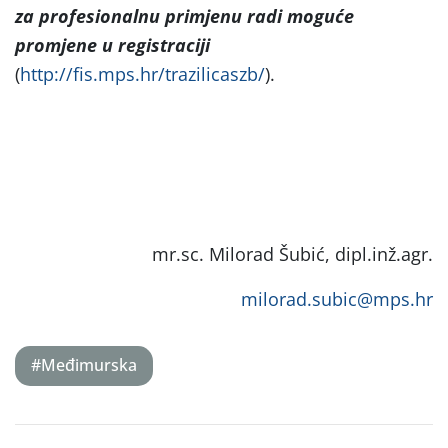
za profesionalnu primjenu radi moguće
promjene u registraciji
(
http://fis.mps.hr/trazilicaszb/
).
mr.sc. Milorad Šubić, dipl.inž.agr.
milorad.subic@mps.hr
#Međimurska
Post