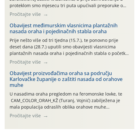
proteklom smo mjesecu tri puta upućivali preporuke o
preventivnim mjerama zaštite krizantema od najčešćih
Pročitajte više
uzročnika bolesti, štetnika i fito-fagnih grinja (23.7., 14.7.,
06.7.)! Na početku ovog mjeseca je zabilježeno je
Obavijest međimurskim vlasnicima plantažnih
nasada oraha i pojedinačnih stabla oraha
povijesno i ekstremno vruće meteorološko razdoblje, uz
najviše temperature […]
Prije nešto više od tri tjedna (15.7.), te ponovno prije
deset dana (28.7.) uputili smo obavijesti vlasnicima
plantažnih nasada oraha i pojedinačnih stabla o početku
leta i ovogodišnjoj potrebi usmjerenog suzbijanja
Pročitajte više
orahove muhe (Rhagoletis completa)! Već dvanaest dana
traje drugi ovogodišnji “toplinski udar”, koji naročito
Obavijest proizvođačima oraha sa području
Karlovačke županije o zaštiti nasada od orahove
izražen zadnja šest dana (31.7.-05.8.), jer najviše
muhe
temperature zraka svakodnevno […]
U nasadima oraha pregledom na feromonske lovke, te
CAM_COLOR_ORAH_KŽ (Turanj, Vojnić) zabilježena je
mala populacija odraslih oblika orahove muhe
(Rhagoletis completa). Niska brojnost može se objasniti
Pročitajte više
činjenicom da je riječ o mladim nasadima s vrlo malim
urodom, što je povezano i s manjim brojem prezimjelih
jedinki. U starijim nasadima, na žutim ljepljivim Rebell