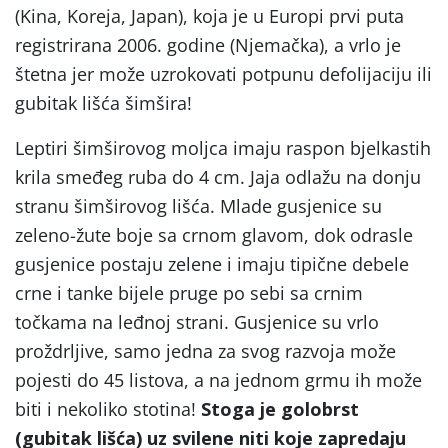
(Kina, Koreja, Japan), koja je u Europi prvi puta
registrirana 2006. godine (Njemačka), a vrlo je
štetna jer može uzrokovati potpunu defolijaciju ili
gubitak lišća šimšira!
Leptiri šimširovog moljca imaju raspon bjelkastih
krila smeđeg ruba do 4 cm. Jaja odlažu na donju
stranu šimširovog lišća. Mlade gusjenice su
zeleno-žute boje sa crnom glavom, dok odrasle
gusjenice postaju zelene i imaju tipične debele
crne i tanke bijele pruge po sebi sa crnim
točkama na leđnoj strani. Gusjenice su vrlo
proždrljive, samo jedna za svog razvoja može
pojesti do 45 listova, a na jednom grmu ih može
biti i nekoliko stotina!
Stoga je golobrst
(gubitak lišća) uz svilene niti koje zapredaju