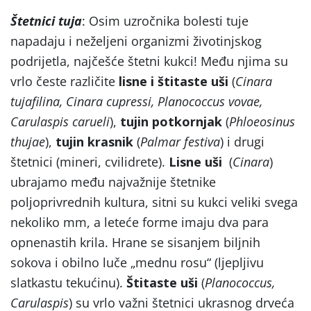
Štetnici tuja
: Osim uzročnika bolesti tuje
napadaju i neželjeni organizmi životinjskog
podrijetla, najčešće štetni kukci! Među njima su
vrlo česte različite
lisne i štitaste uši
(
Cinara
tujafilina, Cinara cupressi, Planococcus vovae,
Carulaspis carueli
),
tujin potkornjak
(
Phloeosinus
thujae
),
tujin krasnik
(
Palmar festiva
) i drugi
štetnici (mineri, cvilidrete).
Lisne uši
(
Cinara
)
ubrajamo među najvažnije štetnike
poljoprivrednih kultura, sitni su kukci veliki svega
nekoliko mm, a leteće forme imaju dva para
opnenastih krila. Hrane se sisanjem biljnih
sokova i obilno luče „mednu rosu“ (ljepljivu
slatkastu tekućinu).
Štitaste uši
(
Planococcus,
Carulaspis
) su vrlo važni štetnici ukrasnog drveća