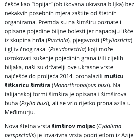
češće kao “topijar” (oblikovana ukrasna biljka) bez
nekakvih posebnih mjera zaštite od štetnih
organizama. Premda su na šimširu poznate i
opisane pojedine biljne bolesti jer napadaju lišće
iz skupina hrđa (
Puccinia
), pjegavosti (
Phyllosticta
)
i gljivičnog raka (
Pseudonectria
) koji može
uzrokovati sušenje pojedinih grana i/ili cijelih
biljaka, naši su držatelji ove ukrasne vrste
najčešće do proljeća 2014. pronalazili
mušicu
šiškaricu šimšira
(
Monarthropalpus buxi
). Na
talijanskoj formi šimšira je opisana i šimširova
buha (
Psylla buxi
), ali se vrlo rijetko pronalazila u
Međimurju.
Nova štetna vrsta
šimširov moljac
(
Cydalima
perspectalis
) je invazivna vrsta podrijetlom iz Azije