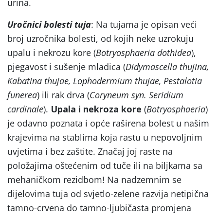
urina.
Uročnici bolesti tuja
: Na tujama je opisan veći
broj uzročnika bolesti, od kojih neke uzrokuju
upalu i nekrozu kore (
Botryosphaeria dothidea
),
pjegavost i sušenje mladica (
Didymascella thujina,
Kabatina thujae, Lophodermium thujae, Pestalotia
funerea
) ili rak drva (
Coryneum syn. Seridium
cardinale
).
Upala i nekroza kore
(
Botryosphaeria
)
je odavno poznata i opće raširena bolest u našim
krajevima na stablima koja rastu u nepovoljnim
uvjetima i bez zaštite. Značaj joj raste na
položajima oštećenim od tuče ili na biljkama sa
mehaničkom rezidbom! Na nadzemnim se
dijelovima tuja od svjetlo-zelene razvija netipična
tamno-crvena do tamno-ljubičasta promjena