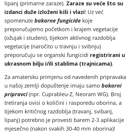
lipanj (primarne zaraze).
Zaraze su veće što su
izdanci duže izloženi kiši i vlazi
! Uz već
spomenute
bakarne fungicide
koje
preporučujemo početkom i krajem vegetacije
(ožujak i studeni), tijekom aktivnog razdoblja
vegetacije (naročito u travnju i svibnju)
preporučuju se organski fungicidi
registrirani u
ukrasnom bilju i/ili stablima (trajnicama)
.
Za amatersku primjenu od navedenih pripravaka
u našoj zemlji dopuštenje imaju samo
bakarni
pripravci
(npr. Cuprableu-Z, Neoram WG). Broj
tretiranja ovisi o količini i rasporedu oborina, a
tijekom kritičnog razdoblja (travanj, svibanj,
lipanj) potrebno je provesti barem 2-3 aplikacije
mjesečno (nakon svakih 30-40 mm oborina)!