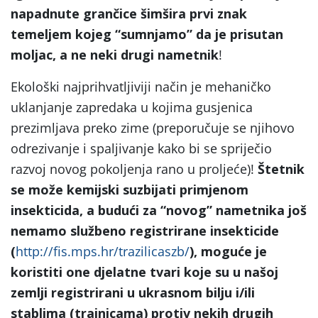
napadnute grančice šimšira prvi znak
temeljem kojeg
“sumnjamo
” da je prisutan
moljac, a ne neki drugi nametnik
!
Ekološki najprihvatljiviji način je mehaničko
uklanjanje zapredaka u kojima gusjenica
prezimljava preko zime (preporučuje se njihovo
odrezivanje i spaljivanje kako bi se spriječio
razvoj novog pokoljenja rano u proljeće)!
Štetnik
se može kemijski suzbijati primjenom
insekticida, a budući za
“novog
” nametnika još
nemamo službeno registrirane insekticide
(
http://fis.mps.hr/trazilicaszb/
), moguće je
koristiti one djelatne tvari koje su u našoj
zemlji registrirani u ukrasnom bilju i/ili
stablima (trajnicama) protiv nekih drugih