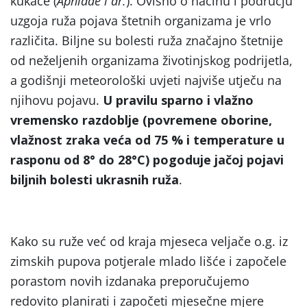
kukace (
Aphidae i dr.
). Ovisno o načinu i području
uzgoja ruža pojava štetnih organizama je vrlo
različita. Biljne su bolesti ruža značajno štetnije
od neželjenih organizama životinjskog podrijetla,
a godišnji meteorološki uvjeti najviše utječu na
njihovu pojavu.
U pravilu sparno i vlažno
vremensko razdoblje (povremene oborine,
vlažnost zraka veća od 75 % i temperature u
rasponu od 8° do 28°C) pogoduje jačoj pojavi
biljnih bolesti ukrasnih ruža
.
Kako su ruže već od kraja mjeseca veljače o.g. iz
zimskih pupova potjerale mlado lišće i započele
porastom novih izdanaka preporučujemo
redovito planirati i započeti mjesečne mjere