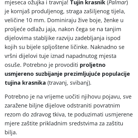
mjeseca ožujka i travnja!
Tujin krasnik
(
Palmar
)
je kornjaš produljenog, straga zašiljenog tijela,
veličine 10 mm. Dominiraju žive boje, ženke u
proljeće odlažu jaja, nakon čega se na tanjim
dijelovima stabljike razviju zadebljanja ispod
kojih su bijele spljoštene ličinke. Naknadno se
vršni dijelovi tuje iznad napadnutog mjesta
osuše. Potrebno je provoditi
proljetno
usmjereno suzbijanje prezimljujuće populacije
tujina krasnika
(travanj, svibanj).
Potrebno je na vrijeme uočiti njihovu pojavu, sve
zaražene biljne dijelove odstraniti povratnim
rezom do zdravog tkiva, te poduzimati usmjerene
mjere zaštite prikladnim sredstvima za zaštitu
bilja.