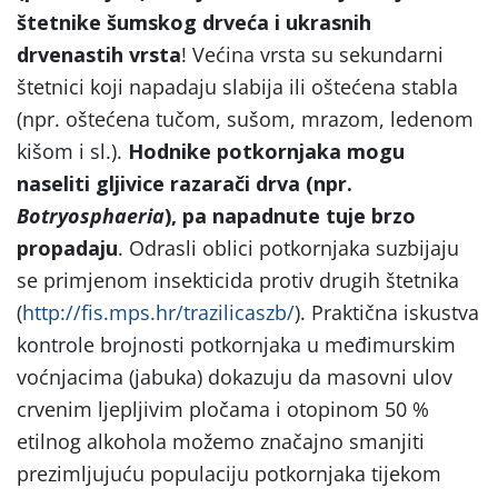
štetnike šumskog drveća i ukrasnih
drvenastih vrsta
! Većina vrsta su sekundarni
štetnici koji napadaju slabija ili oštećena stabla
(npr. oštećena tučom, sušom, mrazom, ledenom
kišom i sl.).
Hodnike potkornjaka mogu
naseliti gljivice razarači drva (npr.
Botryosphaeria
), pa napadnute tuje brzo
propadaju
. Odrasli oblici potkornjaka suzbijaju
se primjenom insekticida protiv drugih štetnika
(
http://fis.mps.hr/trazilicaszb/
). Praktična iskustva
kontrole brojnosti potkornjaka u međimurskim
voćnjacima (jabuka) dokazuju da masovni ulov
crvenim ljepljivim pločama i otopinom 50 %
etilnog alkohola možemo značajno smanjiti
prezimljujuću populaciju potkornjaka tijekom