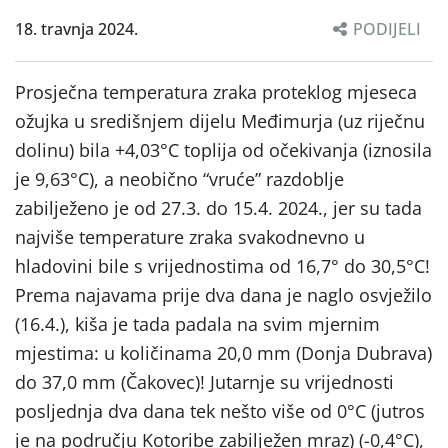
18. travnja 2024.
PODIJELI
Prosječna temperatura zraka proteklog mjeseca
ožujka u središnjem dijelu Međimurja (uz riječnu
dolinu) bila +4,03°C toplija od očekivanja (iznosila
je 9,63°C), a neobično “vruće” razdoblje
zabilježeno je od 27.3. do 15.4. 2024., jer su tada
najviše temperature zraka svakodnevno u
hladovini bile s vrijednostima od 16,7° do 30,5°C!
Prema najavama prije dva dana je naglo osvježilo
(16.4.), kiša je tada padala na svim mjernim
mjestima: u količinama 20,0 mm (Donja Dubrava)
do 37,0 mm (Čakovec)! Jutarnje su vrijednosti
posljednja dva dana tek nešto više od 0°C (jutros
je na području Kotoribe zabilježen mraz) (-0,4°C),