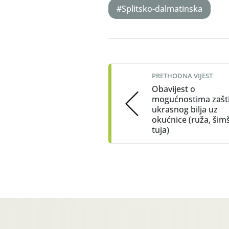
#Splitsko-dalmatinska
Post
navigation
PRETHODNA VIJEST
Obavijest o
mogućnostima zašt
ukrasnog bilja uz
okućnice (ruža, šimš
tuja)