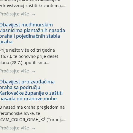
zdravstvenoj zaštiti krizantema,
a prije zamračivanja u proteklom
Pročitajte više
smo mjesecu tri puta upućivali
preporuke o preventivnim
Obavijest međimurskim
vlasnicima plantažnih nasada
mjerama zaštite krizantema od
oraha i pojedinačnih stabla
najčešćih uzročnika bolesti,
oraha
štetnika i fito-fagnih grinja (23.7.,
14.7., 06.7.)! Na početku ovog
Prije nešto više od tri tjedna
mjeseca je zabilježeno je
(15.7.), te ponovno prije deset
povijesno i ekstremno vruće
dana (28.7.) uputili smo
meteorološko razdoblje, uz
obavijesti vlasnicima plantažnih
Pročitajte više
najviše temperature […]
nasada oraha i pojedinačnih
stabla o početku leta i
Obavijest proizvođačima
oraha sa području
ovogodišnjoj potrebi usmjerenog
Karlovačke županije o zaštiti
suzbijanja orahove muhe
nasada od orahove muhe
(Rhagoletis completa)! Već
dvanaest dana traje drugi
U nasadima oraha pregledom na
ovogodišnji “toplinski udar”, koji
feromonske lovke, te
naročito izražen zadnja šest
CAM_COLOR_ORAH_KŽ (Turanj,
dana (31.7.-05.8.), jer najviše
Vojnić) zabilježena je mala
Pročitajte više
temperature zraka svakodnevno
populacija odraslih oblika