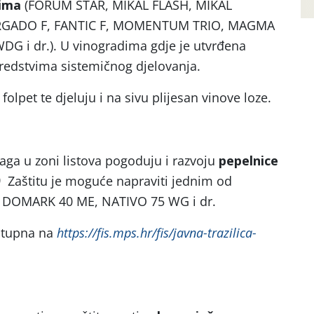
dima
(FORUM STAR, MIKAL FLASH, MIKAL
ERGADO F, FANTIC F, MOMENTUM TRIO, MAGMA
DG i dr.). U vinogradima gdje je utvrđena
sredstvima sistemičnog djelovanja.
folpet te djeluju i na sivu plijesan vinove loze.
aga u zoni listova pogoduju i razvoju
pepelnice
)
Zaštitu je moguće napraviti jednim od
, DOMARK 40 ME, NATIVO 75 WG i dr.
stupna na
https://fis.mps.hr/fis/javna-trazilica-