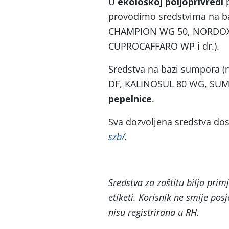
U
ekološkoj poljoprivredi
p
provodimo sredstvima na b
CHAMPION WG 50, NORDOX
CUPROCAFFARO WP i dr.).
Sredstva na bazi sumpora 
DF, KALINOSUL 80 WG, SUMPOR
pepelnice
.
Sva dozvoljena sredstva do
szb/
.
Sredstva za zaštitu bilja prim
etiketi. Korisnik ne smije posj
nisu registrirana u RH.