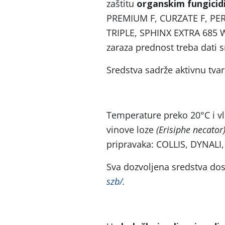
zaštitu
organskim fungici
PREMIUM F, CURZATE F, P
TRIPLE, SPHINX EXTRA 685 W
zaraza prednost treba dati 
Sredstva sadrže aktivnu tvar 
Temperature preko 20°C i vl
vinove loze
(Erisiphe necator
pripravaka: COLLIS, DYNALI
Sva dozvoljena sredstva do
szb/
.