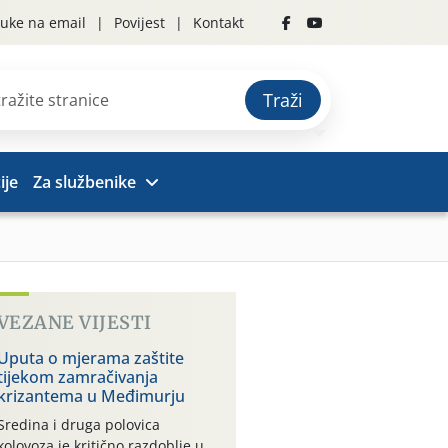
uke na email
Povijest
Kontakt
Traži
ije
Za službenike
VEZANE VIJESTI
Uputa o mjerama zaštite
tijekom zamračivanja
krizantema u Međimurju
Sredina i druga polovica
kolovoza je kritično razdoblje u