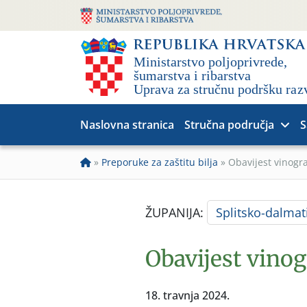
Naslovna stranica
Stručna područja
S
»
Preporuke za zaštitu bilja
»
Obavijest vinogr
ŽUPANIJA:
Splitsko-dalmat
Obavijest vino
18. travnja 2024.