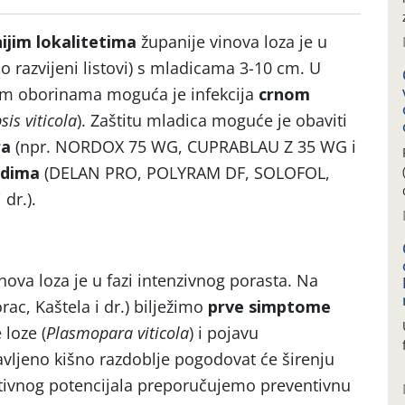
ijim lokalitetima
županije vinova loza je u
do razvijeni listovi) s mladicama 3-10 cm. U
nim oborinama moguća je infekcija
crnom
is viticola
). Zaštitu mladica moguće je obaviti
ra
(npr. NORDOX 75 WG, CUPRABLAU Z 35 WG i
idima
(DELAN PRO, POLYRAM DF, SOLOFOL,
dr.).
nova loza je u fazi intenzivnog porasta. Na
rac, Kaštela i dr.) bilježimo
prve simptome
 loze (
Plasmopara viticola
) i pojavu
javljeno kišno razdoblje pogodovat će širenju
ktivnog potencijala preporučujemo preventivnu