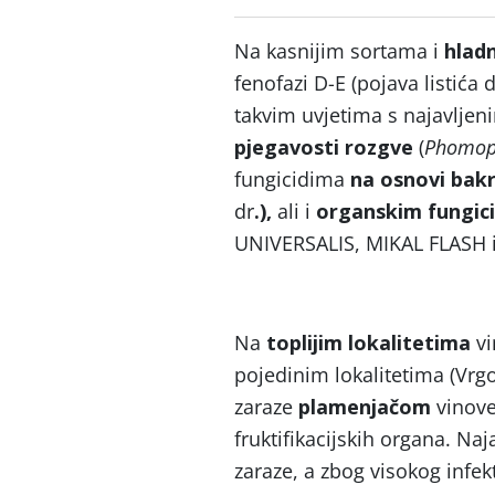
Na kasnijim sortama i
hladn
fenofazi D-E (pojava listića 
takvim uvjetima s najavlje
pjegavosti rozgve
(
Phomops
fungicidima
na osnovi bak
dr
.),
ali i
organskim fungic
UNIVERSALIS, MIKAL FLASH i 
Na
toplijim lokalitetima
vi
pojedinim lokalitetima (Vrgo
zaraze
plamenjačom
vinove
fruktifikacijskih organa. Na
zaraze, a zbog visokog infe