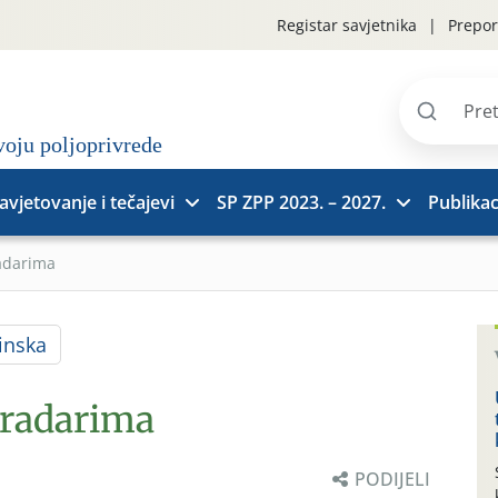
Registar savjetnika
Prepor
Pretraži
stranice
avjetovanje i tečajevi
SP ZPP 2023. – 2027.
Publikac
adarima
inska
gradarima
PODIJELI