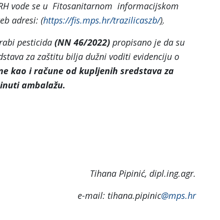
u RH vode se u Fitosanitarnom informacijskom
eb adresi:
(
https://fis.mps.hr/trazilicaszb/
)
.
abi pesticida
(NN 46/2022)
propisano je da su
dstava za zaštitu bilja dužni voditi evidenciju o
ine kao i račune od kupljenih sredstava za
rinuti ambalažu.
Tihana Pipinić, dipl.ing.agr.
e-mail: tihana.pipinic
@mps.hr