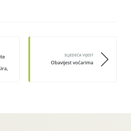
SLJEDEĆA VIJEST
ite
Obavijest voćarima
ira,