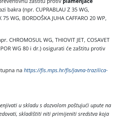
reventivnu zaštitu protiv
plamenjače
azi bakra (npr. CUPRABLAU Z 35 WG,
 75 WG, BORDOŠKA JUHA CAFFARO 20 WP,
(npr. CHROMOSUL WG, THIOVIT JET, COSAVET
 WG 80 i dr.) osigurati će zaštitu protiv
stupna na
https://fis.mps.hr/fis/javna-trazilica-
jenjivati u skladu s dozvolom poštujući upute na
edovati, skladištiti niti primijeniti sredstva koja