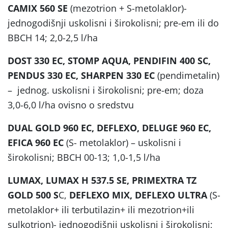
CAMIX 560 SE
(mezotrion + S-metolaklor)-
jednogodišnji uskolisni i širokolisni; pre-em ili do
BBCH 14; 2,0-2,5 l/ha
DOST 330 EC, STOMP AQUA, PENDIFIN 400 SC,
PENDUS 330 EC, SHARPEN 330 EC
(pendimetalin)
– jednog. uskolisni i širokolisni; pre-em; doza
3,0-6,0 l/ha ovisno o sredstvu
DUAL GOLD 960 EC, DEFLEXO, DELUGE 960 EC,
EFICA 960 EC
(S- metolaklor) – uskolisni i
širokolisni; BBCH 00-13; 1,0-1,5 l/ha
LUMAX, LUMAX H 537.5 SE, PRIMEXTRA TZ
GOLD 500 S
C,
DEFLEXO MIX,
DEFLEXO ULTRA
(S-
metolaklor+ ili terbutilazin+ ili mezotrion+ili
sulkotrion)- jednogodišnji uskolisni i širokolisni;