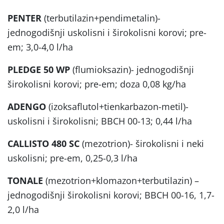
PENTER
(terbutilazin+pendimetalin)-
jednogodišnji uskolisni i širokolisni korovi; pre-
em; 3,0-4,0 l/ha
PLEDGE 50 WP
(flumioksazin)- jednogodišnji
širokolisni korovi; pre-em; doza 0,08 kg/ha
ADENGO
(izoksaflutol+tienkarbazon-metil)-
uskolisni i širokolisni; BBCH 00-13; 0,44 l/ha
CALLISTO 480 SC
(mezotrion)- širokolisni i neki
uskolisni; pre-em, 0,25-0,3 l/ha
TONALE
(mezotrion+klomazon+terbutilazin) –
jednogodišnji širokolisni korovi; BBCH 00-16, 1,7-
2,0 l/ha