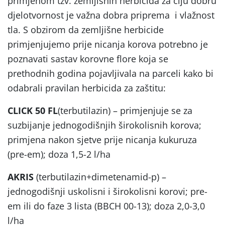
primjenom tzv. zemljišnih herbicida za čiju dobru
djelotvornost je važna dobra priprema i vlažnost
tla. S obzirom da zemljišne herbicide
primjenjujemo prije nicanja korova potrebno je
poznavati sastav korovne flore koja se
prethodnih godina pojavljivala na parceli kako bi
odabrali pravilan herbicida za zaštitu:
CLICK 50 FL
(terbutilazin) – primjenjuje se za
suzbijanje jednogodišnjih širokolisnih korova;
primjena nakon sjetve prije nicanja kukuruza
(pre-em); doza 1,5-2 l/ha
AKRIS
(terbutilazin+dimetenamid-p) –
jednogodišnji uskolisni i širokolisni korovi; pre-
em ili do faze 3 lista (BBCH 00-13); doza 2,0-3,0
l/ha