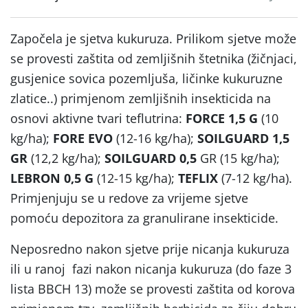
Započela je sjetva kukuruza. Prilikom sjetve može
se provesti zaštita od zemljišnih štetnika (žičnjaci,
gusjenice sovica pozemljuša, ličinke kukuruzne
zlatice..) primjenom zemljišnih insekticida na
osnovi aktivne tvari teflutrina:
FORCE 1,5 G
(10
kg/ha);
FORE EVO
(12-16 kg/ha);
SOILGUARD 1,5
GR
(12,2 kg/ha);
SOILGUARD 0,5
GR (15 kg/ha);
LEBRON 0,5 G
(12-15 kg/ha);
TEFLIX
(7-12 kg/ha).
Primjenjuju se u redove za vrijeme sjetve
pomoću depozitora za granulirane insekticide.
Neposredno nakon sjetve prije nicanja kukuruza
ili u ranoj fazi nakon nicanja kukuruza (do faze 3
lista BBCH 13) može se provesti zaštita od korova