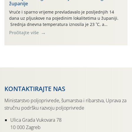
županije
jedinki. U starijim nasadima, na žutim ljepljivim Rebell
pločama s […]
Vruće i sparno vrijeme prevladavalo je posljednjih 14
dana uz pljuskove na pojedinim lokalitetima u županiji.
Srednja dnevna temperatura iznosila je 23 ˚C, a
maksimalne su posljednjih dana dosezale do 35 ˚C.
Pročitajte više
Simptome plamenjače vinove loze (Plasmoparas
viticola) vidljivi su na zapercima i vršnom mladom lišću.
Kako bi i dalje održali zdravu lisnu masu u zaštiti je
moguće […]
KONTAKTIRAJTE NAS
Ministarstvo poljoprivrede, šumarstva i ribarstva, Uprava za
stručnu podršku razvoju poljoprivrede
Ulica Grada Vukovara 78
10 000 Zagreb