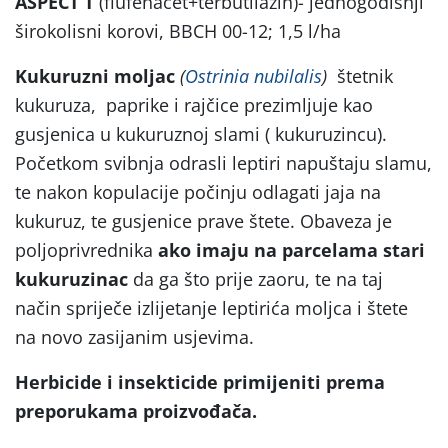
ASPECT T
(flufenacet+terbutilazin)- jednogodišnji
širokolisni korovi, BBCH 00-12; 1,5 l/ha
Kukuruzni moljac
(
Ostrinia nubilalis
)
štetnik
kukuruza,
paprike i rajčice prezimljuje kao
gusjenica u kukuruznoj slami ( kukuruzincu).
Početkom svibnja odrasli leptiri napuštaju slamu,
te nakon kopulacije počinju odlagati jaja na
kukuruz, te gusjenice prave štete. Obaveza je
poljoprivrednika
ako imaju na parcelama stari
kukuruzinac
da ga što prije zaoru, te na taj
način spriječe izlijetanje leptirića moljca i štete
na novo zasijanim usjevima.
Herbicide i insekticide primijeniti prema
preporukama proizvođača.