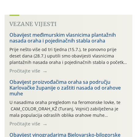
VEZANE VIJESTI
Obavijest međimurskim vlasnicima plantažnih
nasada oraha i pojedinačnih stabla oraha
Prije nešto više od tri tjedna (15.7.), te ponovno prije
deset dana (28.7.) uputili smo obavijesti vlasnicima
plantažnih nasada oraha i pojedinačnih stabla o početku
leta i ovogodišnjoj potrebi usmjerenog suzbijanja
Pročitajte više
orahove muhe (Rhagoletis completa)! Već dvanaest dana
traje drugi ovogodišnji “toplinski udar”, koji naročito
Obavijest proizvođačima oraha sa području
Karlovačke županije o zaštiti nasada od orahove
izražen zadnja šest dana (31.7.-05.8.), jer najviše
muhe
temperature zraka svakodnevno […]
U nasadima oraha pregledom na feromonske lovke, te
CAM_COLOR_ORAH_KŽ (Turanj, Vojnić) zabilježena je
mala populacija odraslih oblika orahove muhe
(Rhagoletis completa). Niska brojnost može se objasniti
Pročitajte više
činjenicom da je riječ o mladim nasadima s vrlo malim
urodom, što je povezano i s manjim brojem prezimjelih
Obavijest vinogradarima Bjelovarsko-bilogorske