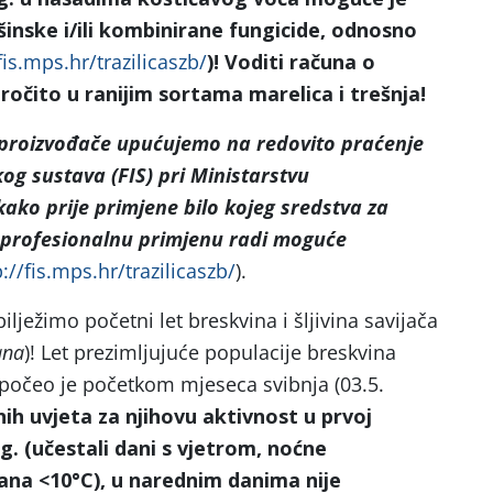
inske i/ili kombinirane fungicide, odnosno
fis.mps.hr/trazilicaszb/
)! Voditi računa o
očito u ranijim sortama marelica i trešnja!
 proizvođače upućujemo na
redovito praćenje
og sustava (FIS) pri Ministarstvu
kako prije primjene bilo kojeg sredstva za
a profesionalnu primjenu radi moguće
p://fis.mps.hr/trazilicaszb/
).
bilježimo početni let breskvina i šljivina savijača
ana
)! Let prezimljujuće populacije breskvina
apočeo je početkom mjeseca svibnja (03.5.
ih uvjeta za njihovu aktivnost u prvoj
g. (učestali dani s vjetrom, noćne
na <10°C), u narednim danima nije