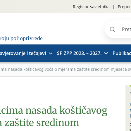
Registar savjetnika
Prepor
Pretraži
stranice
avjetovanje i tečajevi
SP ZPP 2023. – 2027.
Publikac
cima nasada koštičavog voća o mjerama zaštite sredinom mjeseca s
nicima nasada koštičavog
 zaštite sredinom