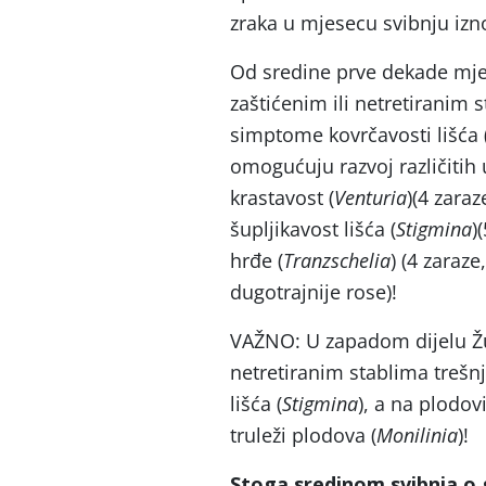
zraka u mjesecu svibnju izn
Od sredine prve dekade mjese
zaštićenim ili netretiranim
simptome kovrčavosti lišća 
omogućuju razvoj različitih 
krastavost (
Venturia
)(4 zara
šupljikavost lišća (
Stigmina
)
hrđe (
Tranzschelia
) (4 zaraz
dugotrajnije rose)!
VAŽNO: U zapadom dijelu Žu
netretiranim stablima trešn
lišća (
Stigmina
), a na plodov
truleži plodova (
Monilinia
)!
Stoga sredinom svibnja o