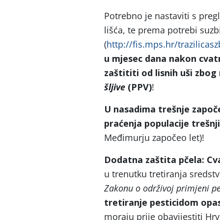
Potrebno je nastaviti s pre
lišća, te prema potrebi suzbij
(
http://fis.mps.hr/trazilicasz
u mjesec dana nakon cvat
zaštititi od lisnih uši zbo
šljive
(PPV)
!
U nasadima trešnje započet
praćenja populacije trešn
Međimurju započeo let)!
Dodatna zaštita pčela: Cv
u trenutku tretiranja sreds
Zakonu o održivoj primjeni pe
tretiranje pesticidom opa
moraju prije obavijestiti Hrv