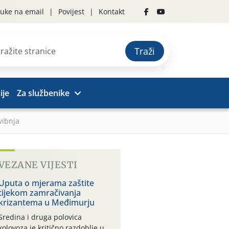
uke na email
Povijest
Kontakt
Traži
ije
Za službenike
vibnja
VEZANE VIJESTI
Uputa o mjerama zaštite
tijekom zamračivanja
krizantema u Međimurju
Sredina i druga polovica
kolovoza je kritično razdoblje u