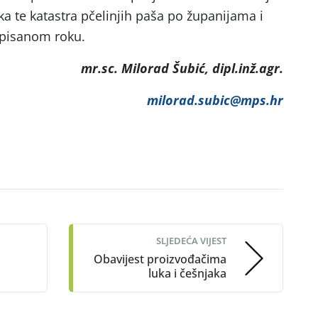
aka te katastra pčelinjih paša po županijama i
pisanom roku.
mr.sc. Milorad Šubić, dipl.inž.agr.
milorad.subic@mps.hr
SLJEDEĆA VIJEST
Obavijest proizvođačima
luka i češnjaka