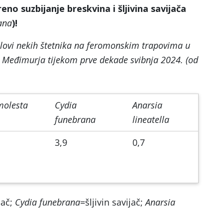
no suzbijanje breskvina i šljivina savijača
ana
)!
lovi nekih štetnika na feromonskim trapovima u
 Međimurja tijekom prve dekade svibnja 2024. (od
molesta
Cydia
Anarsia
funebrana
lineatella
3,9
0,7
jač;
Cydia funebrana
=šljivin savijač;
Anarsia