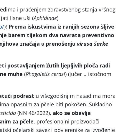
gledima i praćenjem zdravstvenog stanja vršnog
ati lisne uši (
Aphidinae
)
b/
)!
Prema iskustvima iz ranijih sezona šljive
nje barem tijekom dva navrata preventivno
g njihova značaja u prenošenju
virusa šarke
i postavljanjem žutih ljepljivih ploča radi
jine muhe
(
Rhagoletis cerasi
) (jučer u istočnom
atući podrast
u višegodišnjim nasadima mora
tvima opasnim za pčele biti pokošen. Sukladno
sticida
(NN 46/2022),
ako se obavlja
snim za pčele
, profesionalni proizvođači
atski pčelarski savez i povjerenike za izvođenje