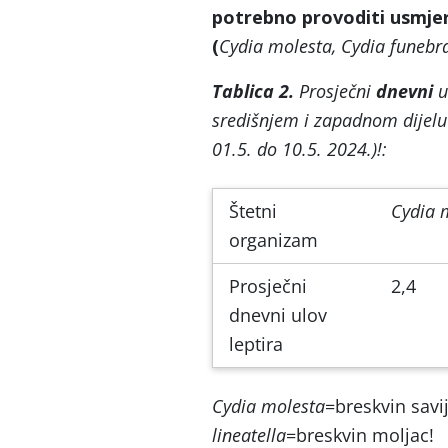
potrebno provoditi usmjere
(
Cydia molesta, Cydia funebr
Tablica 2.
Prosječni
dnevni
u
središnjem i zapadnom dijelu
01.5. do 10.5. 2024.)!:
Štetni
Cydia 
organizam
Prosječni
2,4
dnevni ulov
leptira
Cydia molesta
=breskvin savi
lineatella
=breskvin moljac!