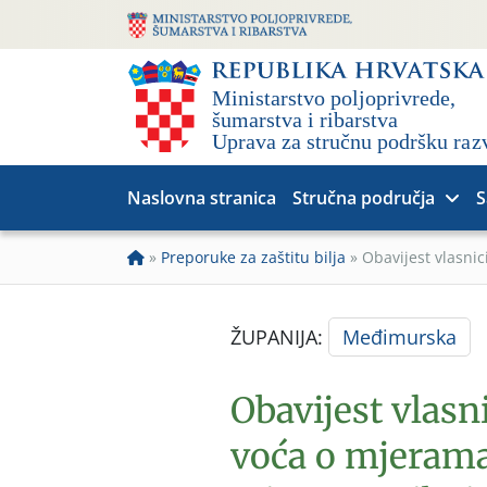
Naslovna stranica
Stručna područja
S
»
Preporuke za zaštitu bilja
»
Obavijest vlasni
ŽUPANIJA:
Međimurska
Obavijest vlas
voća o mjerama