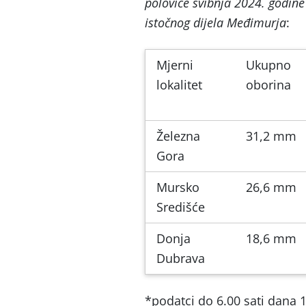
polovice svibnja 2024. godine
istočnog dijela Međimurja
:
Mjerni
Ukupno
lokalitet
oborina
Železna
31,2 mm
Gora
Mursko
26,6 mm
Središće
Donja
18,6 mm
Dubrava
*podatci do 6.00 sati dana 