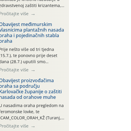
zdravstvenoj zaštiti krizantema,
a prije zamračivanja u proteklom
Pročitajte više
smo mjesecu tri puta upućivali
preporuke o preventivnim
Obavijest međimurskim
vlasnicima plantažnih nasada
mjerama zaštite krizantema od
oraha i pojedinačnih stabla
najčešćih uzročnika bolesti,
oraha
štetnika i fito-fagnih grinja (23.7.,
14.7., 06.7.)! Na početku ovog
Prije nešto više od tri tjedna
mjeseca je zabilježeno je
(15.7.), te ponovno prije deset
povijesno i ekstremno vruće
dana (28.7.) uputili smo
meteorološko razdoblje, uz
obavijesti vlasnicima plantažnih
Pročitajte više
najviše temperature […]
nasada oraha i pojedinačnih
stabla o početku leta i
Obavijest proizvođačima
oraha sa području
ovogodišnjoj potrebi usmjerenog
Karlovačke županije o zaštiti
suzbijanja orahove muhe
nasada od orahove muhe
(Rhagoletis completa)! Već
dvanaest dana traje drugi
U nasadima oraha pregledom na
ovogodišnji “toplinski udar”, koji
feromonske lovke, te
naročito izražen zadnja šest
CAM_COLOR_ORAH_KŽ (Turanj,
dana (31.7.-05.8.), jer najviše
Vojnić) zabilježena je mala
Pročitajte više
temperature zraka svakodnevno
populacija odraslih oblika