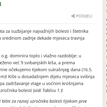
a
PODIJELI
 za suzbijanje najvažnijih bolesti i štetnika
a sredinom zadnje dekade mjeseca travnja
o.g. dominira toplo i vlažno razdoblje: u
ježeno već 9 svibanjskih kiša, a prema
rine očekujemo tijekom sutrašnjeg dana (16.5.
 mm)! Kiše u dosadašnjem dijelu mjeseca svibnja
e, pa zadržavanje vlage u voćnim krošnjama
zročnika bolesti (
vidi Tablicu 1.
)!
 bitni za razvoj uzročnika bolesti tijekom prve