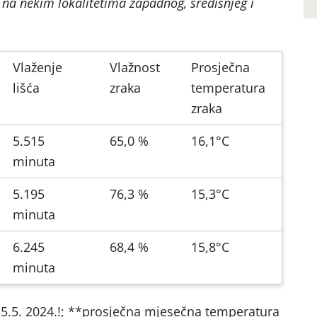
 na nekim lokalitetima zapadnog, središnjeg i
Vlaženje
Vlažnost
Prosječna
lišća
zraka
temperatura
zraka
5.515
65,0 %
16,1°C
minuta
5.195
76,3 %
15,3°C
minuta
6.245
68,4 %
15,8°C
minuta
15.5. 2024.!; **prosječna mjesečna temperatura