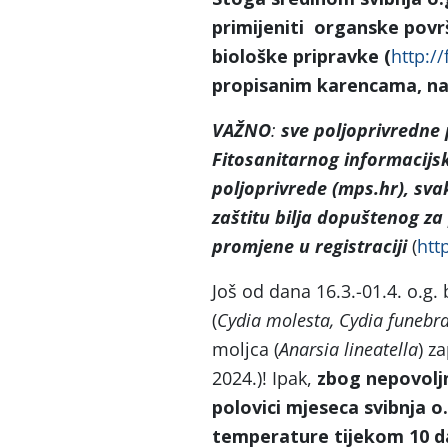
primijeniti organske površ
biološke pripravke (
http://
propisanim karencama, nar
VAŽNO
:
sve poljoprivredne
Fitosanitarnog informacijsk
poljoprivrede (mps.hr), sva
zaštitu bilja dopuštenog z
promjene u registraciji
(
htt
Još od dana 16.3.-01.4. o.g. 
(
Cydia molesta, Cydia funebr
moljca (
Anarsia lineatella
) z
2024.)! Ipak,
zbog nepovoljn
polovici mjeseca svibnja o.
temperature tijekom 10 da