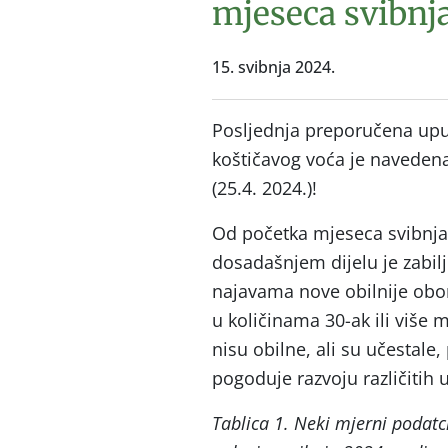
mjeseca svibnj
15. svibnja 2024.
Posljednja preporučena uputa
koštičavog voća je naveden
(25.4. 2024.)!
Od početka mjeseca svibnja 
dosadašnjem dijelu je zabil
najavama nove obilnije obo
u količinama 30-ak ili više
nisu obilne, ali su učestal
pogoduje razvoju različitih u
Tablica 1. Neki mjerni podatci