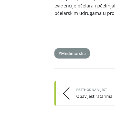
evidencije pčelara i pčelinj
pčelarskim udrugama u pro
#Međimurska
Post
navigation
PRETHODNA VIJEST
Obavijest ratarima