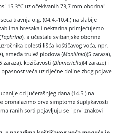
osi 15,3°C uz očekivanih 73,7 mm oborina!
ca travnja o.g. (04.4.-10.4.) na slabije
 stablima bresaka i nektarina primjećujemo
(
Taphrina
), a učestale svibanjske oborine
uzročnika bolesti lišća koštičavog voća, npr.
ze), smeđa trulež plodova (
Monilinia
)(5 zaraza),
(5 zaraza), kozičavosti (
Blumeriella
)(4 zaraze) i
e, opasnost veća uz riječne doline zbog pojave
panije od jučerašnjeg dana (14.5.) na
je pronalazimo prve simptome šupljikavosti
ima ranih sorti pojavljuju se i prvi znakovi
.g. u nasadima koštičavog voća moguće je