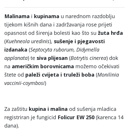
Malinama
i
kupinama
u narednom razdoblju
tijekom kišnih dana i zadržavanja rose prijeti
opasnost od širenja bolesti kao što su
žuta hrđa
(
Kuehneola uredinis
),
sušenje i pjegavosti
izdanaka
(
Septocyta ruborum, Didymella
applanata
) te
siva plijesan
(
Botrytis cinerea
) dok
na
američkim borovnicama
možemo očekivati
štete od
paleži cvijeta i truleži boba
(
Monilinia
vaccinii-coymbosi
)
Za zaštitu
kupina i malina
od sušenja mladica
registriran je fungicid
Folicur EW 250
(karenca 14
dana).