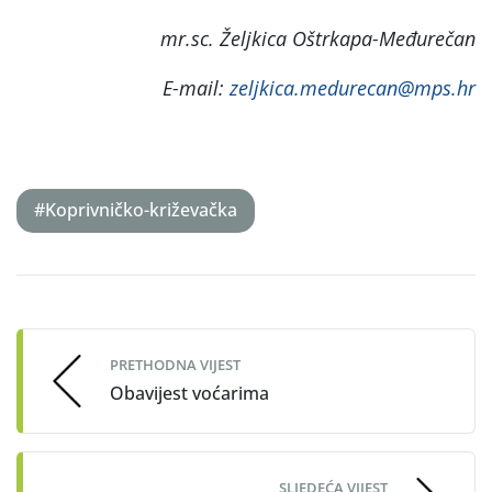
mr.sc. Željkica Oštrkapa-Međurečan
E-mail:
zeljkica.medurecan@mps.hr
#Koprivničko-križevačka
Post
navigation
PRETHODNA VIJEST
Obavijest voćarima
SLJEDEĆA VIJEST