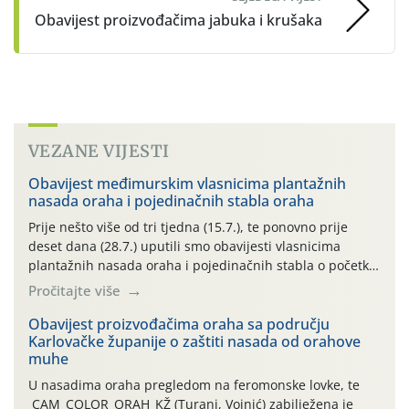
Obavijest proizvođačima jabuka i krušaka
VEZANE VIJESTI
Obavijest međimurskim vlasnicima plantažnih
nasada oraha i pojedinačnih stabla oraha
Prije nešto više od tri tjedna (15.7.), te ponovno prije
deset dana (28.7.) uputili smo obavijesti vlasnicima
plantažnih nasada oraha i pojedinačnih stabla o početku
leta i ovogodišnjoj potrebi usmjerenog suzbijanja
Pročitajte više
orahove muhe (Rhagoletis completa)! Već dvanaest dana
traje drugi ovogodišnji “toplinski udar”, koji naročito
Obavijest proizvođačima oraha sa području
Karlovačke županije o zaštiti nasada od orahove
izražen zadnja šest dana (31.7.-05.8.), jer najviše
muhe
temperature zraka svakodnevno […]
U nasadima oraha pregledom na feromonske lovke, te
CAM_COLOR_ORAH_KŽ (Turanj, Vojnić) zabilježena je