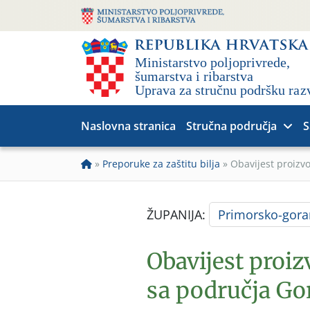
Naslovna stranica
Stručna područja
S
»
Preporuke za zaštitu bilja
»
Obavijest proizv
ŽUPANIJA:
Primorsko-gora
Obavijest proi
sa područja Go