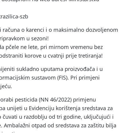
trazilica-szb
ti računa o karenci i o maksimalno dozvoljenom
pripravkom u sezoni!
kada pčele ne lete, pri mirnom vremenu bez
dstraniti korove u cvatnji prije tretiranja!
ijeniti sukladno uputama proizvođača i u
ormacijskim sustavom (FIS). Pri primjeni
djeću.
orabi pesticida (NN 46/2022) primjenu
eba unijeti u Evidenciju korištenja sredstava za
o čuvati u razdoblju od tri godine, uključujući i
. Ambalažni otpad od sredstava za zaštitu bilja