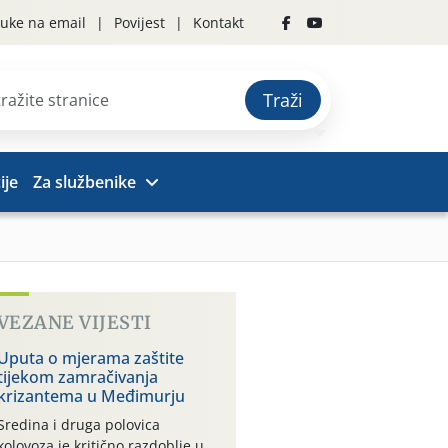
uke na email
Povijest
Kontakt
Traži
ije
Za službenike
VEZANE VIJESTI
Uputa o mjerama zaštite
tijekom zamračivanja
krizantema u Međimurju
Sredina i druga polovica
kolovoza je kritično razdoblje u