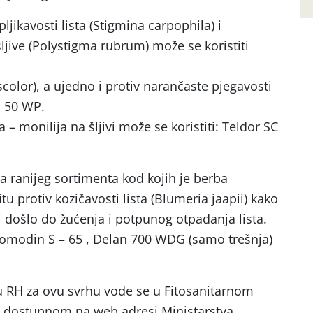
ljikavosti lista (Stigmina carpophila) i
šljive (Polystigma rubrum) može se koristiti
scolor), a ujedno i protiv narančaste pjegavosti
a 50 WP.
a – monilija na šljivi može se koristiti: Teldor SC
a ranijeg sortimenta kod kojih je berba
tu protiv kozičavosti lista (Blumeria jaapii) kako
i došlo do žućenja i potpunog otpadanja lista.
romodin S – 65 , Delan 700 WDG (samo trešnja)
u RH za ovu svrhu vode se u Fitosanitarnom
) dostupnom na web adresi Ministarstva