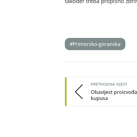
također treba propisno zbrin
#Primorsko-goranska
Post
navigation
PRETHODNA VIJEST
Obavijest proizvođ
kupusa