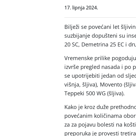
17. lipnja 2024.
Bilježi se povećani let šljiv
suzbijanje dopušteni su ins
20 SC, Demetrina 25 EC i dru
Vremenske prilike pogoduju 
izvrše pregled nasada i po p
se upotrijebiti jedan od slj
višnja, šljiva), Movento (šlji
Teppeki 500 WG (šljiva).
Kako je kroz duže prethodno
povećanim količinama oborin
za za pojavu bolesti na košt
preporuka je provesti tretir