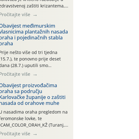
zdravstvenoj zaštiti krizantema,
a prije zamračivanja u proteklom
Pročitajte više
smo mjesecu tri puta upućivali
preporuke o preventivnim
Obavijest međimurskim
vlasnicima plantažnih nasada
mjerama zaštite krizantema od
oraha i pojedinačnih stabla
najčešćih uzročnika bolesti,
oraha
štetnika i fito-fagnih grinja (23.7.,
14.7., 06.7.)! Na početku ovog
Prije nešto više od tri tjedna
mjeseca je zabilježeno je
(15.7.), te ponovno prije deset
povijesno i ekstremno vruće
dana (28.7.) uputili smo
meteorološko razdoblje, uz
obavijesti vlasnicima plantažnih
Pročitajte više
najviše temperature […]
nasada oraha i pojedinačnih
stabla o početku leta i
Obavijest proizvođačima
oraha sa području
ovogodišnjoj potrebi usmjerenog
Karlovačke županije o zaštiti
suzbijanja orahove muhe
nasada od orahove muhe
(Rhagoletis completa)! Već
dvanaest dana traje drugi
U nasadima oraha pregledom na
ovogodišnji “toplinski udar”, koji
feromonske lovke, te
naročito izražen zadnja šest
CAM_COLOR_ORAH_KŽ (Turanj,
dana (31.7.-05.8.), jer najviše
Vojnić) zabilježena je mala
Pročitajte više
temperature zraka svakodnevno
populacija odraslih oblika