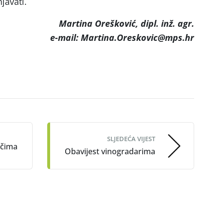
javati.
Martina Orešković, dipl. inž. agr.
e-mail: Martina.Oreskovic@mps.hr
SLJEDEĆA VIJEST
ačima
Obavijest vinogradarima