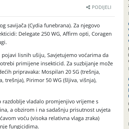
PODIJELI
inog savijača (Cydia funebrana). Za njegovo
ekticidi: Delegate 250 WG, Affirm opti, Coragen
gi.
pojavi lisnih ušiju, Savjetujemo voćarima da
otrebi primijene insekticid. Za suzbijanje može
edećih pripravaka: Mospilan 20 SG (trešnja,
va, trešnja), Pirimor 50 WG (šljiva, višnja),
 razdoblje vladalo promjenjivo vrijeme s
a, a obzirom i na sadašnju prisutnost uvjeta
ićavom voću (visoka relativna vlaga zraka)
anje fungicidima.