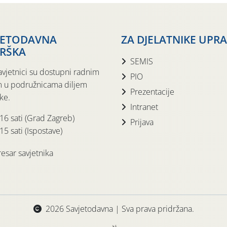
JETODAVNA
ZA DJELATNIKE UPR
RŠKA
SEMIS
avjetnici su dostupni radnim
PIO
 u podružnicama diljem
Prezentacije
ke.
Intranet
 16 sati (Grad Zagreb)
Prijava
15 sati (Ispostave)
esar savjetnika
2026 Savjetodavna | Sva prava pridržana.