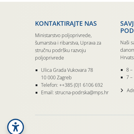
KONTAKTIRAJTE NAS
SAV
POD
Ministarstvo poljoprivrede,
Naši s
šumarstva i ribarstva, Uprava za
danom
stručnu podršku razvoju
Hrvats
poljoprivrede
8 –
Ulica Grada Vukovara 78
7 – 
10 000 Zagreb
Telefon: ++385 (0)1 6106 692
Adr
Email: strucna-podrska@mps.hr