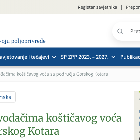
Registar savjetnika
Prepor
Pretraži
stranice
avjetovanje i tečajevi
SP ZPP 2023. – 2027.
Publikac
ođačima koštičavog voća sa područja Gorskog Kotara
nska
zvođačima koštičavog voća
rskog Kotara