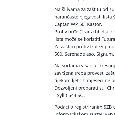
Na šljivama za zaštitu od šup
narančaste pjegavosti lista 
Captan WP 50, Kastor.
Protiv hrđe (Tranzchhelia di
lista može se koristiti Futur
Za zaštitu protiv truleži plod
500, Serenade aso, Signum.
Na sortama višanja i trešanj
završena treba provesti zašti
tijekom ljetnih mjeseci ne b
Dozvoljeni preparati su: Ch
i Syllit 544 SC .
Podaci o registriranim SZB 
informacijskom sustavu(FIS