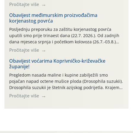
maksimalne su posljednjih dana dosezale do 35 ˚C.
Pročitajte više
Simptome plamenjače vinove loze (Plasmoparas
viticola) vidljivi su na zapercima i vršnom mladom lišću.
Obavijest međimurskim proizvođačima
korjenastog povrća
Kako bi i dalje održali zdravu lisnu masu u zaštiti je
moguće […]
Posljednju preporuku za zaštitu korjenastog povrća
uputili smo prije trinaest dana (22.7. 2026.). Od zadnjih
dana mjeseca srpnja i početkom kolovoza (26.7.-03.8.)
traje izuzetno nepovoljno meteorološko razdoblje za rast
Pročitajte više
i razvoj korjenastog povrća: najviše dnevne temperature
zraka zadnjih su devet dana u rasponu 30,7°-38,0°C!
Obavijest voćarima Koprivničko-križevačke
županije!
Drugi ovogodišnji “toplinski udar” naročito je izražen
zadnja četiri dana (31.7.-03.8.), […]
Pregledom nasada maline i kupine zabilježili smo
pojačan napad octene mušice ploda (Drosophila suzukii).
Drosophila suzukii je štetnik azijskog podrijetla. Krajem
2010. godine prvi puta je registriran u Hrvatskoj, a u
Pročitajte više
rujnu 2016. godine na našem su području zabilježene
gospodarski važne štete. Riječ je o štetniku vrlo sličnom
dobro poznatoj vinskoj mušici, no za razliku […]