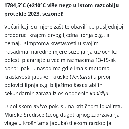
1784,5
°C (+210
°C više nego u istom razdoblju
protekle 2023. sezone)!
Voćari koji su mjere zaštite obavili po posljednjoj
preporuci krajem prvog tjedna lipnja o.g., a
nemaju simptoma krastavosti u svojim
nasadima, naredne mjere suzbijanja uzročnika
bolesti planirajte u većim razmacima 13-15-ak
dana! Ipak, u nasadima gdje ima simptoma
krastavosti jabuke i kruške (
Venturia
) u prvoj
polovici lipnja o.g. bilježimo šest slabijih
sekundarnih zaraza iz oslobođenih
konidija
!
U poljskom
mikro
-pokusu na kritičnom lokalitetu
Mursko Središće (zbog dugotrajnog zadržavanja
vlage u krošnjama jabuka) tijekom razdoblja