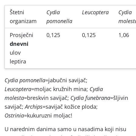
Štetni
Cydia
Leucoptera
Cydia
organizam
pomonella
molest
Prosječni
0,125
0,125
1,06
dnevni
ulov
leptira
Cydia pomonella
=jabučni savijač;
Leucoptera
=moljac kružnih mina;
Cydia
molesta
=breskvin savijač;
Cydia funebrana
=šljivin
savijač;
Archips
=savijač kožice ploda;
Ostrinia
=kukuruzni moljac!
U narednim danima samo u nasadima koji nisu