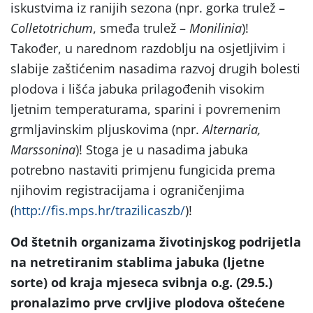
iskustvima iz ranijih sezona (npr. gorka trulež –
Colletotrichum
, smeđa trulež –
Monilinia
)!
Također, u narednom razdoblju na osjetljivim i
slabije zaštićenim nasadima razvoj drugih bolesti
plodova i lišća jabuka prilagođenih visokim
ljetnim temperaturama, sparini i povremenim
grmljavinskim pljuskovima (npr.
Alternaria,
Marssonina
)! Stoga je u nasadima jabuka
potrebno nastaviti primjenu fungicida prema
njihovim registracijama i ograničenjima
(
http://fis.mps.hr/trazilicaszb/
)!
Od štetnih organizama životinjskog podrijetla
na netretiranim stablima jabuka (ljetne
sorte) od kraja mjeseca svibnja o.g. (29.5.)
pronalazimo prve crvljive plodova oštećene