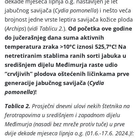
dekade mjeseca lipnja o.g. nastavljen je let
jabučnog savijača (
Cydia pomonella
) i nešto veća
brojnost jedne vrste leptira savijača kožice ploda
(
Archips
) (
vidi Tablicu 2.
).
Od početka ove godine
do jučerašnjeg dana suma aktivnih
temperatura zraka >10
°C iznosi 525,7°C! Na
netretiranim stablima ranih sorti jabuka u
središnjem dijelu Međimurja raste udio
“crvljivih” plodova oštećenih ličinkama prve
generacije jabučnog savijača (
Cydia
pomonella
)!
Tablica 2.
Prosječni dnevni ulovi nekih štetnika na
ferotrapovima u središnjem i zapadnom dijelu
Međimurja (nasadi bez mreže protiv tuče) u prve
dvije dekade mjeseca lipnja o.g. (01.6.-17.6. 2024.)!: