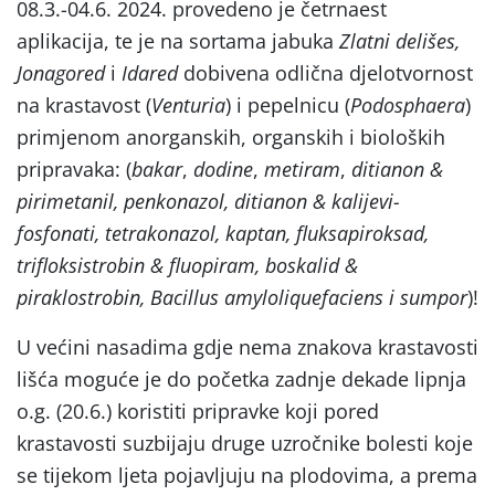
08.3.-04.6. 2024. provedeno je četrnaest
aplikacija, te je na sortama jabuka
Zlatni delišes,
Jonagored
i
Idared
dobivena odlična djelotvornost
na krastavost (
Venturia
) i pepelnicu (
Podosphaera
)
primjenom anorganskih, organskih i bioloških
pripravaka: (
bakar
,
dodine
,
metiram
,
ditianon &
pirimetanil, penkonazol, ditianon & kalijevi-
fosfonati, tetrakonazol, kaptan, fluksapiroksad,
trifloksistrobin & fluopiram, boskalid &
piraklostrobin, Bacillus amyloliquefaciens i sumpor
)!
U većini nasadima gdje nema znakova krastavosti
lišća moguće je do početka zadnje dekade lipnja
o.g. (20.6.) koristiti pripravke koji pored
krastavosti suzbijaju druge uzročnike bolesti koje
se tijekom ljeta pojavljuju na plodovima, a prema