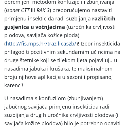
opremljeni metodom konfuzije ili zbunjivanja
(
Isonet CTT
ili
RAK 3
) preporučujemo nastaviti
primjenu insekticida radi suzbijanja
različitih
gusjenica u voćnjacima
(uzročnika crvljivosti
plodova, savijača kožice ploda)
(
http://fis.mps.hr/trazilicaszb/
)! Izbor insekticida
prilagoditi pozitivnim sekundarnim učincima na
druge štetnike koji se tijekom ljeta pojavljuju u
nasadima jabuka i krušaka, te maksimalnom
broju njihove aplikacije u sezoni i propisanoj
karenci!
U nasadima s konfuzijom (zbunjivanjem)
jabučnog savijača primjenu insekticida radi
suzbijanja drugih uročnika crvljivosti plodova (i
savijača kožice plodova) bilo je potrebno obaviti