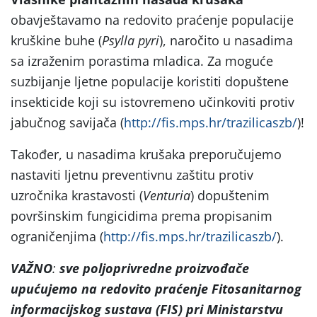
obavještavamo na redovito praćenje populacije
kruškine buhe (
Psylla pyri
), naročito u nasadima
sa izraženim porastima mladica. Za moguće
suzbijanje ljetne populacije koristiti dopuštene
insekticide koji su istovremeno učinkoviti protiv
jabučnog savijača (
http://fis.mps.hr/trazilicaszb/
)!
Također, u nasadima krušaka preporučujemo
nastaviti ljetnu preventivnu zaštitu protiv
uzročnika krastavosti (
Venturia
) dopuštenim
površinskim fungicidima prema propisanim
ograničenjima (
http://fis.mps.hr/trazilicaszb/
).
VAŽNO
:
sve poljoprivredne proizvođače
upućujemo na
redovito praćenje Fitosanitarnog
informacijskog sustava (FIS) pri Ministarstvu