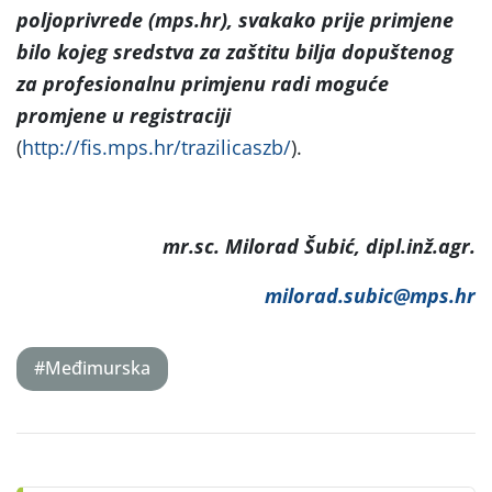
poljoprivrede (mps.hr), svakako prije primjene
bilo kojeg sredstva za zaštitu bilja dopuštenog
za profesionalnu primjenu radi moguće
promjene u registraciji
(
http://fis.mps.hr/trazilicaszb/
).
mr.sc. Milorad Šubić, dipl.inž.agr.
milorad.subic@mps.hr
#Međimurska
Post
navigation