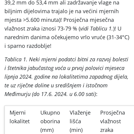
39,2 mm do 53,4 mm ali zadržavanje vlage na
biljnim dijelovima trajalo je na većini mjernih
mjesta >5.600 minuta)! Prosječna mjesečna
vlažnost zraka iznosi 73-79 % (
vidi Tablicu 1.
)! U
narednim danima očekujemo vrlo vruće (31-34°C)
i sparno razdoblje!
Tablica 1. Neki mjerni podatci bitni za razvoj bolesti
i štetnika jabučastog voća u prvoj polovici mjeseca
lipnja 2024. godine na lokalitetima zapadnog dijela,
te uz riječne doline u središnjem i istočnom
Međimurju (do 17.6. 2024. u 6.00 sati)
:
Mjerni
Ukupno
Vlaženje
Prosječna
lokalitet
oborina
lišća
vlažnost
(mm)
(min)
zraka