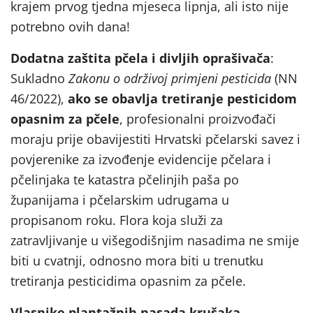
krajem prvog tjedna mjeseca lipnja, ali isto nije
potrebno ovih dana!
Dodatna zaštita pčela i divljih oprašivača
:
Sukladno
Zakonu o održivoj primjeni pesticida
(NN
46/2022),
ako se obavlja tretiranje pesticidom
opasnim za pčele
, profesionalni proizvođači
moraju prije obavijestiti Hrvatski pčelarski savez i
povjerenike za izvođenje evidencije pčelara i
pčelinjaka te katastra pčelinjih paša po
županijama i pčelarskim udrugama u
propisanom roku. Flora koja služi za
zatravljivanje u višegodišnjim nasadima ne smije
biti u cvatnji, odnosno mora biti u trenutku
tretiranja pesticidima opasnim za pčele.
Vlasnike plantažnih nasada krušaka