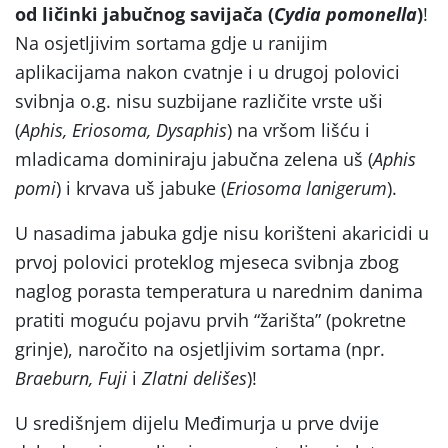
od ličinki jabučnog savijača (
Cydia pomonella
)
!
Na osjetljivim sortama gdje u ranijim
aplikacijama nakon cvatnje i u drugoj polovici
svibnja o.g. nisu suzbijane različite vrste uši
(
Aphis, Eriosoma, Dysaphis
) na vršom lišću i
mladicama dominiraju jabučna zelena uš (
Aphis
pomi
) i krvava uš jabuke (
Eriosoma lanigerum
).
U nasadima jabuka gdje nisu korišteni akaricidi u
prvoj polovici proteklog mjeseca svibnja zbog
naglog porasta temperatura u narednim danima
pratiti moguću pojavu prvih “žarišta” (pokretne
grinje), naročito na osjetljivim sortama (npr.
Braeburn, Fuji
i
Zlatni
delišes
)!
U središnjem dijelu Međimurja u prve dvije