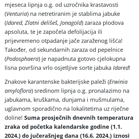
mjeseca lipnja o.g. od uzročnika krastavosti
(
Venturia
) na netretiranim je stablima jabuke
(
Idared, Zlatni delišeš, Jonagold
) zaraza plodova
apsoluta, te je započela defolijacija ili
prijevremeno otpadanje jače zaraženog lišća!
Također, od sekundarnih zaraza od pepelnice
(
Podosphaera
) je napadnuta gotovo cjelokupna
lisna površina vrlo osjetljive sorte jabuka
Idared
!
Znakove karantenske bakterijske paleži (
Erwinia
amyloflora
) sredinom lipnja o.g. pronalazimo na
jabukama, kruškama, dunjama i mušmulama,
uglavnom sporadično na lokalitetima uz riječne
doline!
Suma prosječnih dnevnih temperatura
zraka od početka kalendarske godine (1.1.
2024.) do jučerašnjeg dana (16.6. 2024.) iznosi