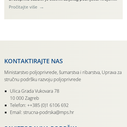
2010. godine prvi puta je registriran u Hrvatskoj, a u
Pročitajte više
rujnu 2016. godine na našem su području zabilježene
gospodarski važne štete. Riječ je o štetniku vrlo sličnom
dobro poznatoj vinskoj mušici, no za razliku […]
KONTAKTIRAJTE NAS
Ministarstvo poljoprivrede, šumarstva i ribarstva, Uprava za
stručnu podršku razvoju poljoprivrede
Ulica Grada Vukovara 78
10 000 Zagreb
Telefon: ++385 (0)1 6106 692
Email: strucna-podrska@mps.hr