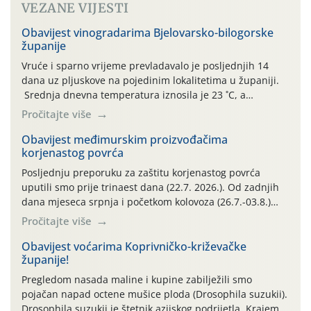
VEZANE VIJESTI
Obavijest vinogradarima Bjelovarsko-bilogorske
županije
Vruće i sparno vrijeme prevladavalo je posljednjih 14
dana uz pljuskove na pojedinim lokalitetima u županiji.
Srednja dnevna temperatura iznosila je 23 ˚C, a
maksimalne su posljednjih dana dosezale do 35 ˚C.
Pročitajte više
Simptome plamenjače vinove loze (Plasmoparas
viticola) vidljivi su na zapercima i vršnom mladom lišću.
Obavijest međimurskim proizvođačima
korjenastog povrća
Kako bi i dalje održali zdravu lisnu masu u zaštiti je
moguće […]
Posljednju preporuku za zaštitu korjenastog povrća
uputili smo prije trinaest dana (22.7. 2026.). Od zadnjih
dana mjeseca srpnja i početkom kolovoza (26.7.-03.8.)
traje izuzetno nepovoljno meteorološko razdoblje za rast
Pročitajte više
i razvoj korjenastog povrća: najviše dnevne temperature
zraka zadnjih su devet dana u rasponu 30,7°-38,0°C!
Obavijest voćarima Koprivničko-križevačke
županije!
Drugi ovogodišnji “toplinski udar” naročito je izražen
zadnja četiri dana (31.7.-03.8.), […]
Pregledom nasada maline i kupine zabilježili smo
pojačan napad octene mušice ploda (Drosophila suzukii).
Drosophila suzukii je štetnik azijskog podrijetla. Krajem