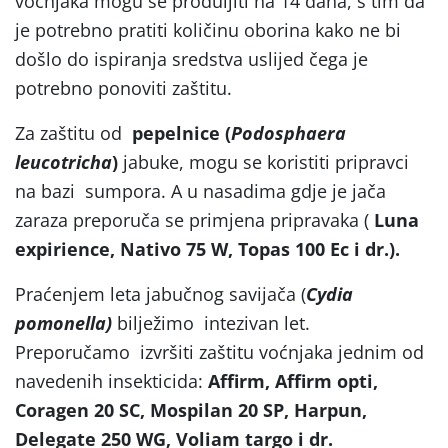
voćnjaka mogu se produljiti na 14 dana, s tim da
je potrebno pratiti količinu oborina kako ne bi
došlo do ispiranja sredstva uslijed čega je
potrebno ponoviti zaštitu.
Za zaštitu od
pepelnice (
Podosphaera
leucotricha
)
jabuke, mogu se koristiti pripravci
na bazi sumpora. A u nasadima gdje je jača
zaraza preporuča se primjena pripravaka (
Luna
expirience, Nativo 75 W, Topas 100 Ec i dr.)
.
Praćenjem leta jabučnog savijača (
Cydia
pomonella)
bilježimo intezivan let.
Preporučamo izvršiti zaštitu voćnjaka jednim od
navedenih insekticida:
Affirm, Affirm opti,
Coragen 20 SC, Mospilan 20 SP, Harpun,
Delegate 250 WG, Voliam targo i dr.