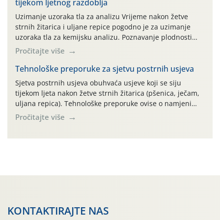
tijekom ljetnog razdoblja
prazne ambalaže isključivo ovih tvrtki: AGROCHEM-MAKS,
AGRONOM, ALBAUGH TKI* (PINUS […]
Uzimanje uzoraka tla za analizu Vrijeme nakon žetve
strnih žitarica i uljane repice pogodno je za uzimanje
uzoraka tla za kemijsku analizu. Poznavanje plodnosti
parcele temelj je za pravilnu gnojidbu. Samo
Pročitajte više
izbalansiranom i pravodobnom gnojidbom možemo
osigurati dobre prinose zadovoljavajuće kvalitete. Zbog
Tehnološke preporuke za sjetvu postrnih usjeva
nepoznavanja opskrbljenosti tla i njegove reakcije često
Sjetva postrnih usjeva obuhvaća usjeve koji se siju
se u praksi događa da radi […]
tijekom ljeta nakon žetve strnih žitarica (pšenica, ječam,
uljana repica). Tehnološke preporuke ovise o namjeni
usjeva, odnosno proizvodi li se krma, zrno, zelena
Pročitajte više
gnojidba ili služi kao pokrovni usjev. Najvažniji
ograničavajući čimbenik je raspoloživa vlaga u tlu pa sve
agrotehničke zahvate treba obaviti odmah nakon žetve
radi očuvanja vlage.
KONTAKTIRAJTE NAS