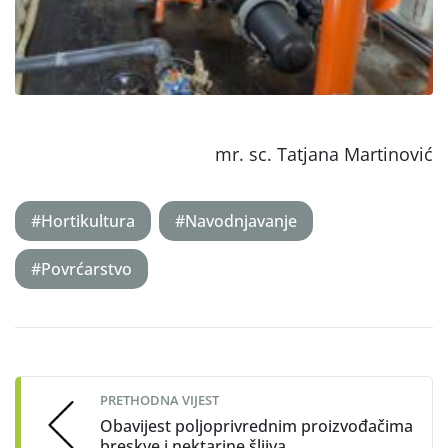
mr. sc. Tatjana Martinović
#Hortikultura
#Navodnjavanje
#Povrćarstvo
Post
navigation
PRETHODNA VIJEST
Obavijest poljoprivrednim proizvođačima
breskve i nektarine šljiva