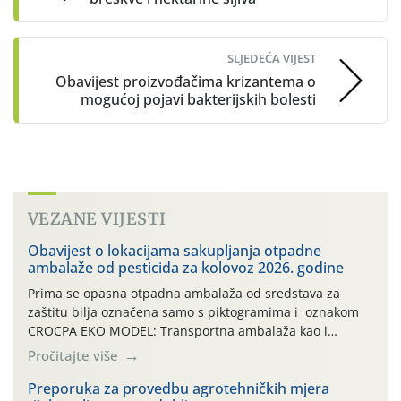
SLJEDEĆA VIJEST
Obavijest proizvođačima krizantema o
mogućoj pojavi bakterijskih bolesti
VEZANE VIJESTI
Obavijest o lokacijama sakupljanja otpadne
ambalaže od pesticida za kolovoz 2026. godine
Prima se opasna otpadna ambalaža od sredstava za
zaštitu bilja označena samo s piktogramima i oznakom
CROCPA EKO MODEL: Transportna ambalaža kao i
ambalaža drugih proizvoda koji nisu sredstva za zaštitu
Pročitajte više
bilja (npr. ambalaža od mineralnih gnojiva,) se ne
prihvaća. Korisnicima je osiguran besplatni povrat
Preporuka za provedbu agrotehničkih mjera