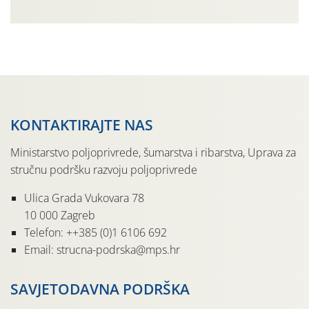
Neki mjerni podatci tijekom proteklog mjeseca rujna
2024. godine na nekim mjernim lokalitetima uz riječne
doline u središnjem i istočnom Međimurju: Mjerni
lokalitet Oborine (mm) Vlaženje lišća […]
KONTAKTIRAJTE NAS
Ministarstvo poljoprivrede, šumarstva i ribarstva, Uprava za
stručnu podršku razvoju poljoprivrede
Ulica Grada Vukovara 78
10 000 Zagreb
Telefon: ++385 (0)1 6106 692
Email: strucna-podrska@mps.hr
SAVJETODAVNA PODRŠKA