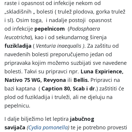
raste i opasnost od infekcije nekom od
„skladišnih „ bolesti ( trulež plodova, gorka trulež
i sl). Osim toga, i nadalje postoji opasnost
od infekcije
pepelnicom
(
Podosphaera
leucotricha
), kao i od sekundarnog širenja
fuzikladija
(
Venturia inaequalis )
. Za zaštitu od
navedenih bolesti preporučujemo jedan od
pripravaka kojim možemo suzbijati sve navedene
bolesti. Takvi su pripravci npr.
Luna Expirience,
Nativo 75 WG, Revyona
ili
Bellis.
Pripravci na
bazi kaptana (
Caption 80, Scab i dr
.) zaštititi će
plod od fuzikladija i truleži, ali ne djeluju na
pepelnicu.
I dalje bilježimo let leptira
jabučnog
savijača
(
Cydia pomonella
)
te je potrebno provesti