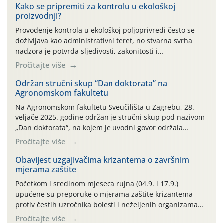
Kako se pripremiti za kontrolu u ekološkoj
proizvodnji?
Provođenje kontrola u ekološkoj poljoprivredi često se
doživljava kao administrativni teret, no stvarna svrha
nadzora je potvrda sljedivosti, zakonitosti i
vjerodostojnosti Vašeg truda na tržištu. Kontrola nije
Pročitajte više
usmjerena na kažnjavanje proizvođača, već na
potvrđivanje usklađenosti proizvodnje s propisima te
Održan stručni skup “Dan doktorata” na
Agronomskom fakultetu
osiguravanje povjerenja potrošača u ekološke proizvode.
Kako bismo Vam olakšali pripremu za nadzorne
Na Agronomskom fakultetu Sveučilišta u Zagrebu, 28.
preglede, pripremili smo pregledan vodič kroz ključne
veljače 2025. godine održan je stručni skup pod nazivom
korake i najčešće izazove s terena.
„Dan doktorata“, na kojem je uvodni govor održala
predsjednica Hrvatskog agroekonomskog društva Tihana
Pročitajte više
Sudarić, nakon čega je predavanje održao Darko Lugonja,
iz Uprave za stručnu podršku razvoju poljoprivrede,
Obavijest uzgajivačima krizantema o završnim
mjerama zaštite
Ministarstva poljoprivrede, šumarstva i ribarstva te
Darija Borović, sa Agronomskog fakulteta, […]
Početkom i sredinom mjeseca rujna (04.9. i 17.9.)
upućene su preporuke o mjerama zaštite krizantema
protiv čestih uzročnika bolesti i neželjenih organizama
životinjskog podrijetla nakon zamračivanja. Tablica 1.
Pročitajte više