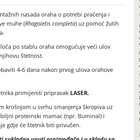
ntažnih nasada oraha o potrebi praćenja i
ove muhe (
Rhagoletis completa
) uz pomoć žutih
a.
 ploča po stablu oraha omogućuje veći ulov
jihovu štetnost.
 obaviti 4-6 dana nakon prvog ulova orahove
tnika primijeniti pripravak
LASER.
m krošnjom u svrhu smanjenja škropiva uz
biljni proteinski mamac (npr. Buminal) i
je gdje će štetnik biti privučen.
i sukladno uputi proizvođača i u skladu sa