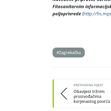
Fitosanitarnim informacijsk
poljoprivrede
(
http://fis.mps
#Zagrebačka
Post
navigation
PRETHODNA VIJEST
Obavijest tržnim
proizvođačima
korjenastog povrća