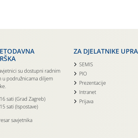
JETODAVNA
ZA DJELATNIKE UPR
RŠKA
SEMIS
avjetnici su dostupni radnim
PIO
 u podružnicama diljem
Prezentacije
ke.
Intranet
 16 sati (Grad Zagreb)
Prijava
15 sati (Ispostave)
esar savjetnika