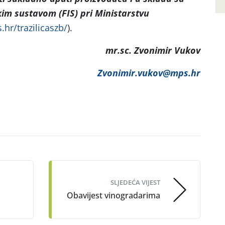
im sustavom (FIS) pri Ministarstvu
.hr/trazilicaszb/
).
mr.sc. Zvonimir Vukov
Zvonimir.vukov@mps.hr
SLJEDEĆA VIJEST
Obavijest vinogradarima