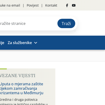
uke na email
Povijest
Kontakt
Traži
ije
Za službenike
VEZANE VIJESTI
Uputa o mjerama zaštite
tijekom zamračivanja
krizantema u Međimurju
Sredina i druga polovica
kolovoza je kritično razdoblje u