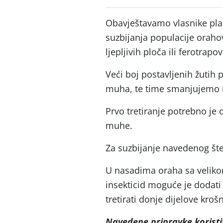
Obavještavamo vlasnike pla
suzbijanja populacije orah
ljepljivih ploča ili ferotrapov
Veći boj postavljenih žutih
muha, te time smanjujemo n
Prvo tretiranje potrebno je
muhe.
Za suzbijanje navedenog šte
U nasadima oraha sa veliko
insekticid moguće je dodati 
tretirati donje dijelove krošn
Navedene pripravke koristit