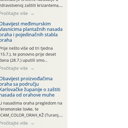
zdravstvenoj zaštiti krizantema,
a prije zamračivanja u proteklom
Pročitajte više
smo mjesecu tri puta upućivali
preporuke o preventivnim
Obavijest međimurskim
vlasnicima plantažnih nasada
mjerama zaštite krizantema od
oraha i pojedinačnih stabla
najčešćih uzročnika bolesti,
oraha
štetnika i fito-fagnih grinja (23.7.,
14.7., 06.7.)! Na početku ovog
Prije nešto više od tri tjedna
mjeseca je zabilježeno je
(15.7.), te ponovno prije deset
povijesno i ekstremno vruće
dana (28.7.) uputili smo
meteorološko razdoblje, uz
obavijesti vlasnicima plantažnih
Pročitajte više
najviše temperature […]
nasada oraha i pojedinačnih
stabla o početku leta i
Obavijest proizvođačima
oraha sa području
ovogodišnjoj potrebi usmjerenog
Karlovačke županije o zaštiti
suzbijanja orahove muhe
nasada od orahove muhe
(Rhagoletis completa)! Već
dvanaest dana traje drugi
U nasadima oraha pregledom na
ovogodišnji “toplinski udar”, koji
feromonske lovke, te
naročito izražen zadnja šest
CAM_COLOR_ORAH_KŽ (Turanj,
dana (31.7.-05.8.), jer najviše
Vojnić) zabilježena je mala
Pročitajte više
temperature zraka svakodnevno
populacija odraslih oblika