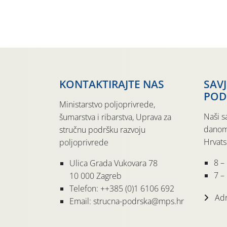
KONTAKTIRAJTE NAS
SAV
POD
Ministarstvo poljoprivrede,
Naši s
šumarstva i ribarstva, Uprava za
danom
stručnu podršku razvoju
Hrvats
poljoprivrede
8 –
Ulica Grada Vukovara 78
7 – 
10 000 Zagreb
Telefon: ++385 (0)1 6106 692
Adr
Email: strucna-podrska@mps.hr