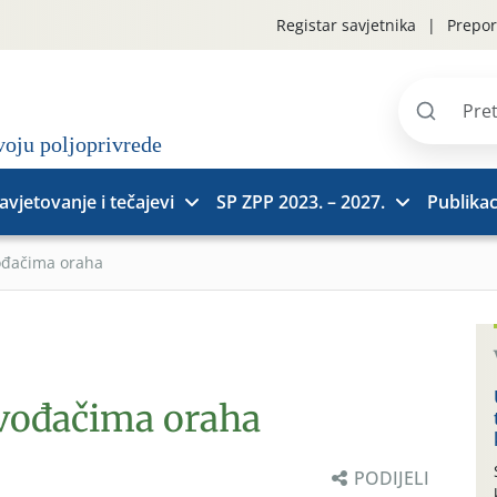
Registar savjetnika
Prepor
Pretraži
stranice
avjetovanje i tečajevi
SP ZPP 2023. – 2027.
Publikac
ođačima oraha
zvođačima oraha
PODIJELI