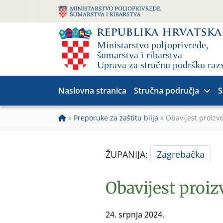
Naslovna stranica
Stručna područja
S
»
Preporuke za zaštitu bilja
»
Obavijest proizv
ŽUPANIJA:
Zagrebačka
Obavijest proi
24. srpnja 2024.