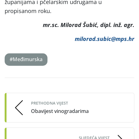
županijama i pčelarskim udrugama u
propisanom roku.
mr.sc. Milorad Šubić, dipl. inž. agr.
milorad.subic@mps.hr
#Međimurska
Post
navigation
PRETHODNA VIJEST
Obavijest vinogradarima
SLJEDEĆA VIJEST