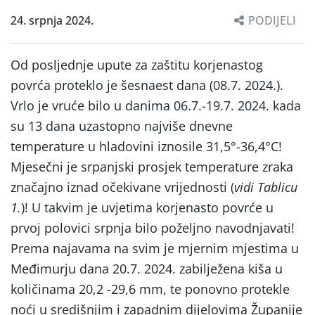
24. srpnja 2024.
PODIJELI
Od posljednje upute za zaštitu korjenastog
povrća proteklo je šesnaest dana (08.7. 2024.).
Vrlo je vruće bilo u danima 06.7.-19.7. 2024. kada
su 13 dana uzastopno najviše dnevne
temperature u hladovini iznosile 31,5°-36,4°C!
Mjesečni je srpanjski prosjek temperature zraka
značajno iznad očekivane vrijednosti (
vidi Tablicu
1.
)! U takvim je uvjetima korjenasto povrće u
prvoj polovici srpnja bilo poželjno navodnjavati!
Prema najavama na svim je mjernim mjestima u
Međimurju dana 20.7. 2024. zabilježena kiša u
količinama 20,2 -29,6 mm, te ponovno protekle
noći u središnjim i zapadnim dijelovima Županije