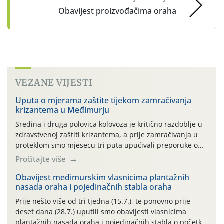
Obavijest proizvođačima oraha
VEZANE VIJESTI
Uputa o mjerama zaštite tijekom zamračivanja
krizantema u Međimurju
Sredina i druga polovica kolovoza je kritično razdoblje u
zdravstvenoj zaštiti krizantema, a prije zamračivanja u
proteklom smo mjesecu tri puta upućivali preporuke o
preventivnim mjerama zaštite krizantema od najčešćih
Pročitajte više
uzročnika bolesti, štetnika i fito-fagnih grinja (23.7., 14.7.,
06.7.)! Na početku ovog mjeseca je zabilježeno je
Obavijest međimurskim vlasnicima plantažnih
nasada oraha i pojedinačnih stabla oraha
povijesno i ekstremno vruće meteorološko razdoblje, uz
najviše temperature […]
Prije nešto više od tri tjedna (15.7.), te ponovno prije
deset dana (28.7.) uputili smo obavijesti vlasnicima
plantažnih nasada oraha i pojedinačnih stabla o početku