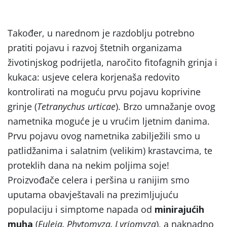
Također, u narednom je razdoblju potrebno
pratiti pojavu i razvoj štetnih organizama
životinjskog podrijetla, naročito fitofagnih grinja i
kukaca: usjeve celera korjenaša redovito
kontrolirati na moguću prvu pojavu koprivine
grinje (
Tetranychus urticae
). Brzo umnažanje ovog
nametnika moguće je u vrućim ljetnim danima.
Prvu pojavu ovog nametnika zabilježili smo u
patlidžanima i salatnim (velikim) krastavcima, te
proteklih dana na nekim poljima soje!
Proizvođače celera i peršina u ranijim smo
uputama obavještavali na prezimljujuću
populaciju i simptome napada od
minirajućih
muha
(
Euleia, Phytomyza, Lyriomyza
), a naknadno