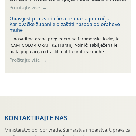
leta i ovogodišnjoj potrebi usmjerenog suzbijanja
Pročitajte više
orahove muhe (Rhagoletis completa)! Već dvanaest dana
traje drugi ovogodišnji “toplinski udar”, koji naročito
Obavijest proizvođačima oraha sa području
Karlovačke županije o zaštiti nasada od orahove
izražen zadnja šest dana (31.7.-05.8.), jer najviše
muhe
temperature zraka svakodnevno […]
U nasadima oraha pregledom na feromonske lovke, te
CAM_COLOR_ORAH_KŽ (Turanj, Vojnić) zabilježena je
mala populacija odraslih oblika orahove muhe
(Rhagoletis completa). Niska brojnost može se objasniti
Pročitajte više
činjenicom da je riječ o mladim nasadima s vrlo malim
urodom, što je povezano i s manjim brojem prezimjelih
jedinki. U starijim nasadima, na žutim ljepljivim Rebell
pločama s […]
KONTAKTIRAJTE NAS
Ministarstvo poljoprivrede, šumarstva i ribarstva, Uprava za