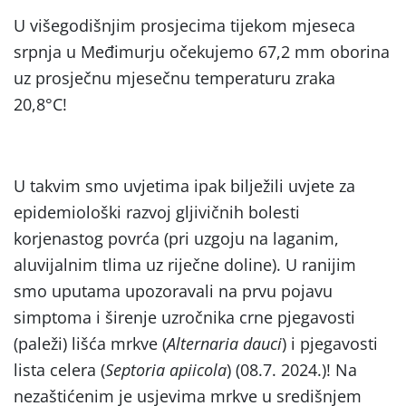
U višegodišnjim prosjecima tijekom mjeseca
srpnja u Međimurju očekujemo 67,2 mm oborina
uz prosječnu mjesečnu temperaturu zraka
20,8°C!
U takvim smo uvjetima ipak bilježili uvjete za
epidemiološki razvoj gljivičnih bolesti
korjenastog povrća (pri uzgoju na laganim,
aluvijalnim tlima uz riječne doline). U ranijim
smo uputama upozoravali na prvu pojavu
simptoma i širenje uzročnika crne pjegavosti
(paleži) lišća mrkve (
Alternaria dauci
) i pjegavosti
lista celera (
Septoria apiicola
) (08.7. 2024.)! Na
nezaštićenim je usjevima mrkve u središnjem