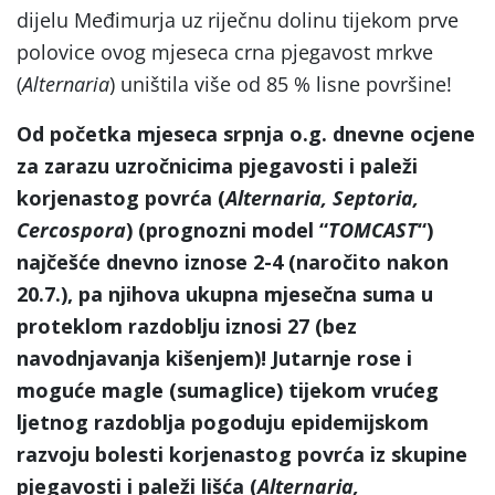
dijelu Međimurja uz riječnu dolinu tijekom prve
polovice ovog mjeseca crna pjegavost mrkve
(
Alternaria
) uništila više od 85 % lisne površine!
Od početka mjeseca srpnja o.g. dnevne ocjene
za zarazu uzročnicima pjegavosti i paleži
korjenastog povrća (
Alternaria, Septoria,
Cercospora
) (prognozni model “
TOMCAST
“)
najčešće dnevno iznose 2-4 (naročito nakon
20.7.), pa njihova ukupna mjesečna suma u
proteklom razdoblju iznosi 27 (bez
navodnjavanja kišenjem)!
Jutarnje rose i
moguće magle (sumaglice) tijekom vrućeg
ljetnog razdoblja pogoduju
epidemijskom
razvoju bolesti korjenastog povrća iz skupine
pjegavosti i paleži lišća (
Alternaria,