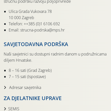
stručnu podršku razvoju poljoprivrede
Ulica Grada Vukovara 78
10 000 Zagreb
Telefon: ++385 (0)1 6106 692
Email: strucna-podrska@mps.hr
SAVJETODAVNA PODRŠKA
Naši savjetnici su dostupni radnim danom u podružnicama
diljem Hrvatske.
8 – 16 sati (Grad Zagreb)
7 – 15 sati (Ispostave)
Adresar savjetnika
ZA DJELATNIKE UPRAVE
SEMIS