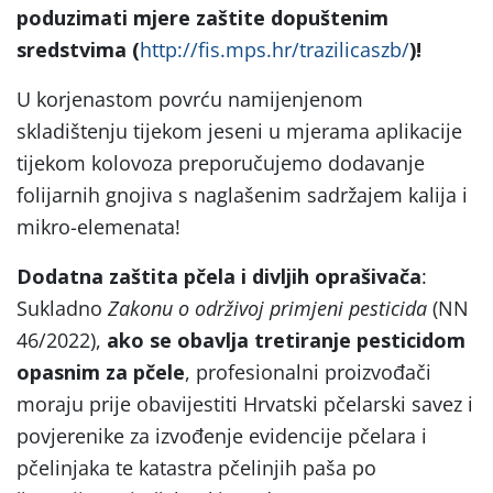
poduzimati mjere zaštite dopuštenim
sredstvima (
http://fis.mps.hr/trazilicaszb/
)!
U korjenastom povrću namijenjenom
skladištenju tijekom jeseni u mjerama aplikacije
tijekom kolovoza preporučujemo dodavanje
folijarnih gnojiva s naglašenim sadržajem kalija i
mikro-elemenata!
Dodatna zaštita pčela i divljih oprašivača
:
Sukladno
Zakonu o održivoj primjeni pesticida
(NN
46/2022),
ako se obavlja tretiranje pesticidom
opasnim za pčele
, profesionalni proizvođači
moraju prije obavijestiti Hrvatski pčelarski savez i
povjerenike za izvođenje evidencije pčelara i
pčelinjaka te katastra pčelinjih paša po