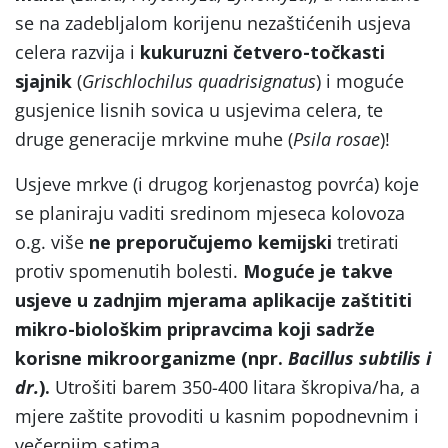
se na zadebljalom korijenu nezaštićenih usjeva
celera razvija i
kukuruzni četvero-točkasti
sjajnik
(
Grischlochilus quadrisignatus
) i moguće
gusjenice lisnih sovica u usjevima celera, te
druge generacije mrkvine muhe (
Psila rosae
)!
Usjeve mrkve (i drugog korjenastog povrća) koje
se planiraju vaditi sredinom mjeseca kolovoza
o.g. više
ne preporučujemo kemijski
tretirati
protiv spomenutih bolesti.
Moguće je takve
usjeve u zadnjim mjerama aplikacije zaštititi
mikro-biološkim pripravcima koji sadrže
korisne mikroorganizme (npr.
Bacillus subtilis i
dr.
).
Utrošiti barem 350-400 litara škropiva/ha, a
mjere zaštite provoditi u kasnim popodnevnim i
večernjim satima.