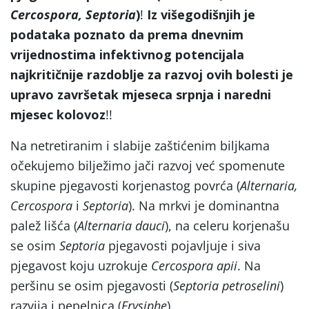
Cercospora, Septoria
)
!
Iz višegodišnjih je
podataka poznato da prema dnevnim
vrijednostima infektivnog potencijala
najkritičnije razdoblje za razvoj ovih bolesti je
upravo završetak mjeseca srpnja i naredni
mjesec kolovoz
!!
Na netretiranim i slabije zaštićenim biljkama
očekujemo bilježimo jači razvoj već spomenute
skupine pjegavosti korjenastog povrća (
Alternaria,
Cercospora
i
Septoria
). Na mrkvi je dominantna
palež lišća (
Alternaria dauci
), na celeru korjenašu
se osim
Septoria
pjegavosti pojavljuje i siva
pjegavost koju uzrokuje
Cercospora apii
. Na
peršinu se osim pjegavosti (
Septoria petroselini
)
razvija i pepelnica (
Erysiphe
).