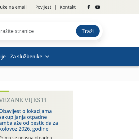
uke na email
Povijest
Kontakt
Traži
ije
Za službenike
VEZANE VIJESTI
Obavijest o lokacijama
sakupljanja otpadne
ambalaže od pesticida za
kolovoz 2026. godine
Prima se opasna otpadna