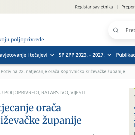
Registar savjetnika
Prepor
Pretraži
stranice
avjetovanje i tečajevi
SP ZPP 2023. – 2027.
Publikac
»
Poziv na 22. natjecanje orača Koprivničko-križevačke županije
 U POLJOPRIVREDI
,
RATARSTVO
,
VIJESTI
tjecanje orača
iževačke županije