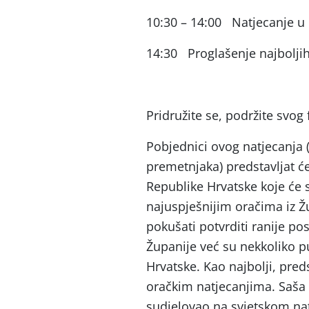
10:30 – 14:00 Natjecanje u
14:30 Proglašenje najboljih
Pridružite se, podržite svog 
Pobjednici ovog natjecanja (
premetnjaka) predstavljat ć
Republike Hrvatske koje će 
najuspješnijim oračima iz Ž
pokušati potvrditi ranije po
Županije već su nekkoliko pu
Hrvatske. Kao najbolji, pre
oračkim natjecanjima. Saša V
sudjelovao na svjetskom nat