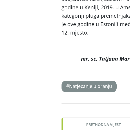
godine u Keniji, 2019. u Amer
kategoriji pluga premetnjaka 
je ove godine u Estoniji me
12. mjesto.
mr. sc. Tatjana Mar
#Natjecanje u oranju
Post
navigation
PRETHODNA VIJEST