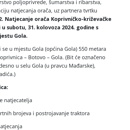
rstvo poljoprivrede, šumarstva i ribarstva,
iju natjecanja orača, uz partnera tvrtku
2. Natjecanje orača Koprivničko-križevačke
i u subotu, 31. kolovoza 2024. godine s
jestu Gola.
zi se u mjestu Gola (općina Gola) 550 metara
oprivnica – Botovo – Gola. (Bit će označeno
desno u selu Gola (u pravcu Mađarske),
adića.)
ica:
 natjecatelja
rtnih brojeva i postrojavanje traktora
atjecanja