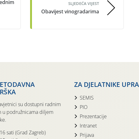
rednim
SLJEDEĆA VIJEST
Obavijest vinogradarima
i
JETODAVNA
ZA DJELATNIKE UPR
RŠKA
SEMIS
avjetnici su dostupni radnim
PIO
 u podružnicama diljem
Prezentacije
ke.
Intranet
 16 sati (Grad Zagreb)
Prijava