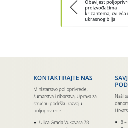
Obavijest poljopriv
proizvođačima
krizantema, cvijeća 
ukrasnog bilja
KONTAKTIRAJTE NAS
SAV
POD
Ministarstvo poljoprivrede,
Naši s
šumarstva i ribarstva, Uprava za
danom
stručnu podršku razvoju
Hrvats
poljoprivrede
8 –
Ulica Grada Vukovara 78