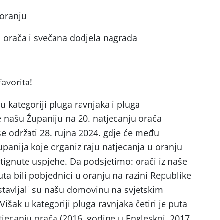
 oranju
 orača i svečana dodjela nagrada
favorita!
u kategoriji pluga ravnjaka i pluga
e našu Županiju na 20. natjecanju orača
se održati 28. rujna 2024. gdje će među
upanija koje organiziraju natjecanja u oranju
stignute uspjehe. Da podsjetimo: orači iz naše
ta bili pobjednici u oranju na razini Republike
dstavljali su našu domovinu na svjetskim
išak u kategoriji pluga ravnjaka četiri je puta
jecanju orača (2016. godine u Engleskoj, 2017.