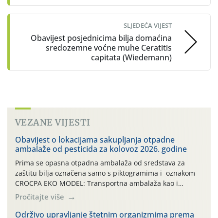
SLJEDEĆA VIJEST
Obavijest posjednicima bilja domaćina
sredozemne voćne muhe Ceratitis
capitata (Wiedemann)
VEZANE VIJESTI
Obavijest o lokacijama sakupljanja otpadne
ambalaže od pesticida za kolovoz 2026. godine
Prima se opasna otpadna ambalaža od sredstava za
zaštitu bilja označena samo s piktogramima i oznakom
CROCPA EKO MODEL: Transportna ambalaža kao i
ambalaža drugih proizvoda koji nisu sredstva za zaštitu
Pročitajte više
bilja (npr. ambalaža od mineralnih gnojiva,) se ne
prihvaća. Korisnicima je osiguran besplatni povrat
Održivo upravljanje štetnim organizmima prema