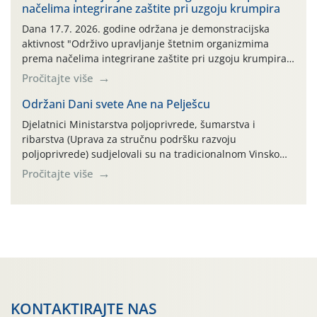
načelima integrirane zaštite pri uzgoju krumpira
prazne ambalaže isključivo ovih tvrtki: AGROCHEM-MAKS,
AGRONOM, ALBAUGH TKI* (PINUS […]
Dana 17.7. 2026. godine održana je demonstracijska
aktivnost "Održivo upravljanje štetnim organizmima
prema načelima integrirane zaštite pri uzgoju krumpira"
na pokusnom polju "Poredje", kraj naselja Belica (ARKOD
Pročitajte više
parcela ID 2445031) (središnji dio Međimurske županije).
Održani Dani svete Ane na Pelješcu
Djelatnici Ministarstva poljoprivrede, šumarstva i
ribarstva (Uprava za stručnu podršku razvoju
poljoprivrede) sudjelovali su na tradicionalnom Vinskom
forumu, održanom 24.07.2026. godine u Domu vinarske
Pročitajte više
tradicije u Putnikovićima na poluotoku Pelješcu, u
organizaciji PZ Putniković, Zadružni savez Dalmacije,
Udruga Dalmika i općina Ston. Manifestacija, koja se već
sedmu godinu zaredom održava u sklopu proslave Dana
svete […]
KONTAKTIRAJTE NAS