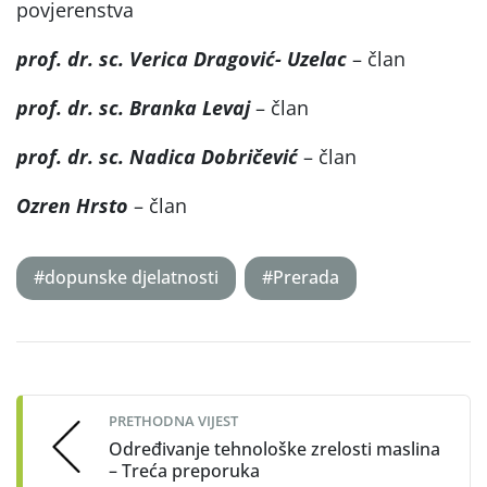
povjerenstva
prof. dr. sc. Verica Dragović- Uzelac
– član
prof. dr. sc. Branka Levaj
– član
prof. dr. sc. Nadica Dobričević
– član
Ozren Hrsto
– član
#dopunske djelatnosti
#Prerada
Post
navigation
PRETHODNA VIJEST
Određivanje tehnološke zrelosti maslina
– Treća preporuka