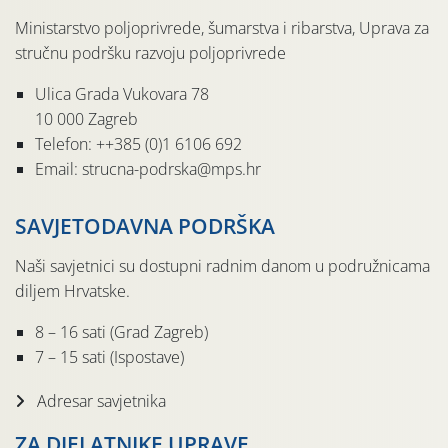
Ministarstvo poljoprivrede, šumarstva i ribarstva, Uprava za
stručnu podršku razvoju poljoprivrede
Ulica Grada Vukovara 78
10 000 Zagreb
Telefon: ++385 (0)1 6106 692
Email: strucna-podrska@mps.hr
SAVJETODAVNA PODRŠKA
Naši savjetnici su dostupni radnim danom u podružnicama
diljem Hrvatske.
8 – 16 sati (Grad Zagreb)
7 – 15 sati (Ispostave)
Adresar savjetnika
ZA DJELATNIKE UPRAVE